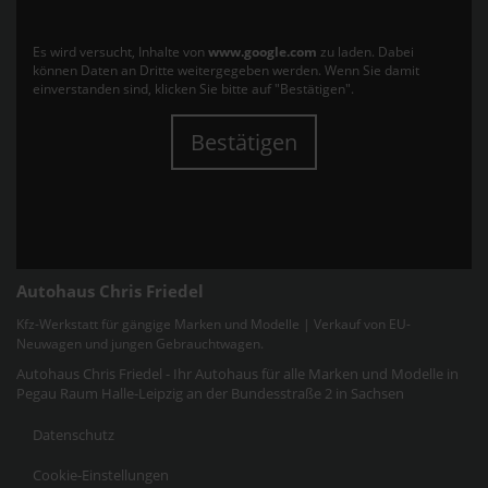
Es wird versucht, Inhalte von
www.google.com
zu laden. Dabei
können Daten an Dritte weitergegeben werden. Wenn Sie damit
einverstanden sind, klicken Sie bitte auf "Bestätigen".
Bestätigen
Autohaus Chris Friedel
Kfz-Werkstatt für gängige Marken und Modelle | Verkauf von EU-
Neuwagen und jungen Gebrauchtwagen.
Autohaus Chris Friedel - Ihr Autohaus für alle Marken und Modelle in
Pegau Raum Halle-Leipzig an der Bundesstraße 2 in Sachsen
Datenschutz
Cookie-Einstellungen