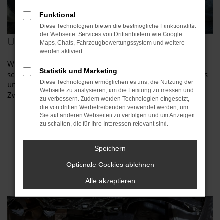
Funktional
Diese Technologien bieten die bestmögliche Funktionalität
der Webseite. Services von Drittanbietern wie Google
Unfallschaden-Management
Maps, Chats, Fahrzeugbewertungssystem und weitere
werden aktiviert.
Wir bieten Ihnen ein komplettes Schadenmanagement mit
Statistik und Marketing
schneller Unfallinstandsetzung. Ebenfalls kümmern wir uns
Diese Technologien ermöglichen es uns, die Nutzung der
um die Verischerungsabrechnung und sichern in der
Webseite zu analysieren, um die Leistung zu messen und
Zwischenzeit Ihre Mobilität.
zu verbessern. Zudem werden Technologien eingesetzt,
die von dritten Werbetreibenden verwendet werden, um
Sie auf anderen Webseiten zu verfolgen und um Anzeigen
zu schalten, die für Ihre Interessen relevant sind.
Speichern
Optionale Cookies ablehnen
Alle akzeptieren
Das könnte Sie auch interessieren