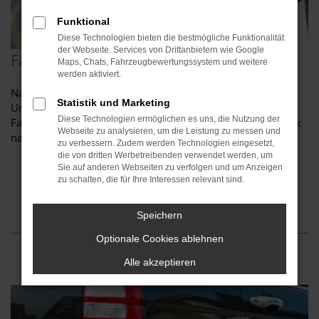
Funktional
Diese Technologien bieten die bestmögliche Funktionalität
der Webseite. Services von Drittanbietern wie Google
Fahrzeugdiagnose
Maps, Chats, Fahrzeugbewertungssystem und weitere
werden aktiviert.
Nach dem Ersatz der Frontscheibe oder einer
Statistik und Marketing
Unfallinstandsetzung kalibrieren wir die
Diese Technologien ermöglichen es uns, die Nutzung der
Fahrerassistenzsyteme Ihres Autos mit modernster Technik
Webseite zu analysieren, um die Leistung zu messen und
nach Herstellervorgabe.
zu verbessern. Zudem werden Technologien eingesetzt,
die von dritten Werbetreibenden verwendet werden, um
Sie auf anderen Webseiten zu verfolgen und um Anzeigen
zu schalten, die für Ihre Interessen relevant sind.
Speichern
Optionale Cookies ablehnen
Alle akzeptieren
Das könnte Sie auch interessieren