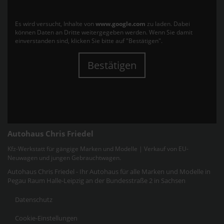
Es wird versucht, Inhalte von
www.google.com
zu laden. Dabei
können Daten an Dritte weitergegeben werden. Wenn Sie damit
einverstanden sind, klicken Sie bitte auf "Bestätigen".
Bestätigen
Autohaus Chris Friedel
Kfz-Werkstatt für gängige Marken und Modelle | Verkauf von EU-
Neuwagen und jungen Gebrauchtwagen.
Autohaus Chris Friedel - Ihr Autohaus für alle Marken und Modelle in
Pegau Raum Halle-Leipzig an der Bundesstraße 2 in Sachsen
Datenschutz
Cookie-Einstellungen