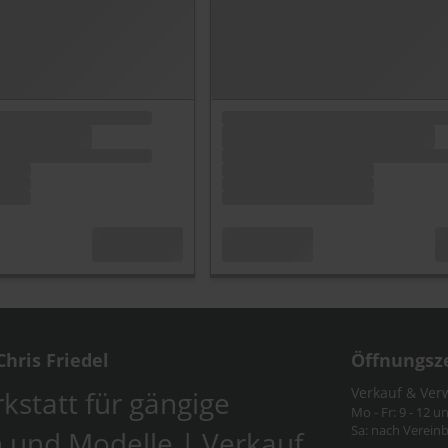
hris Friedel
Öffnungsz
Verkauf & Ver
kstatt für gängige
Mo - Fr: 9 - 12 u
Sa: nach Verein
 und Modelle | Verkauf