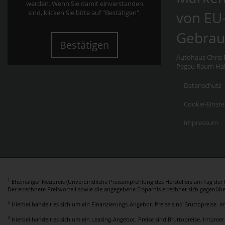
werden. Wenn Sie damit einverstanden
von EU
sind, klicken Sie bitte auf "Bestätigen".
Gebrau
Bestätigen
Autohaus Chris F
Pegau Raum Hall
Datenschutz
Cookie-Einste
Impressum
1
Ehemaliger Neupreis (Unverbindliche Preisempfehlung des Herstellers am Tag der E
Der errechnete Preisvorteil sowie die angegebene Ersparnis errechnet sich gegenüb
2
Hierbei handelt es sich um ein Finanzierungs-Angebot. Preise sind Bruttopreise. I
3
Hierbei handelt es sich um ein Leasing-Angebot. Preise sind Bruttopreise. Irrtümer