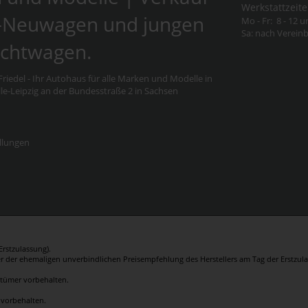
Werkstattzeite
-Neuwagen und jungen
Mo - Fr: 8 - 12 u
Sa: nach Verein
chtwagen.
riedel - Ihr Autohaus für alle Marken und Modelle in
e-Leipzig an der Bundesstraße 2 in Sachsen
llungen
rstzulassung).
er der ehemaligen unverbindlichen Preisempfehlung des Herstellers am Tag der Erstzula
rrtümer vorbehalten.
 vorbehalten.