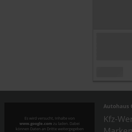
Autohaus C
Kfz-Wer
Es wird versucht, Inhalte von
www.google.com
zu laden. Dabei
Marken
können Daten an Dritte weitergegeben