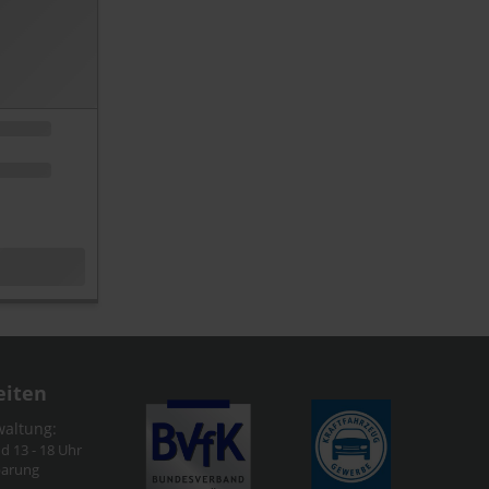
eiten
waltung:
nd 13 - 18 Uhr
barung