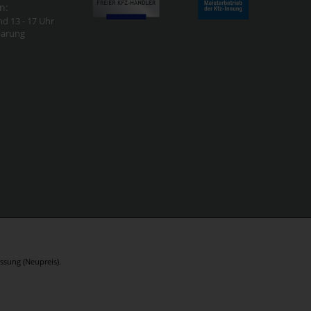
n:
nd 13 - 17 Uhr
barung
ssung (Neupreis).