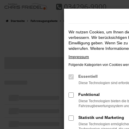
034296-9900
Zum
Hauptinhalt
springen
Startseite
Fahrzeugangebote
Fahrzeugsuche
Wir nutzen Cookies, um Ihnen d
verbessern. Wir berücksichtigen 
Einwilligung geben. Wenn Sie zu 
widerrufen. Weitere Information
Impressum
Folgende Kategorien von Cookies werd
Essentiell
Diese Technologien sind erforde
Funktional
Diese Technologien bieten die b
Fahrzeugbewertungssystem und w
Statistik und Marketing
Diese Technologien ermöglichen