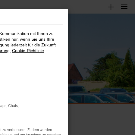
kaufen?
 Kommunikation mit Ihnen zu
ung geben
stiken nur, wenn Sie uns Ihre
ung jederzeit für die Zukunft
ärung
,
Cookie-Richtlinie
.
Maps, Chats,
nd zu verbessern. Zudem werden