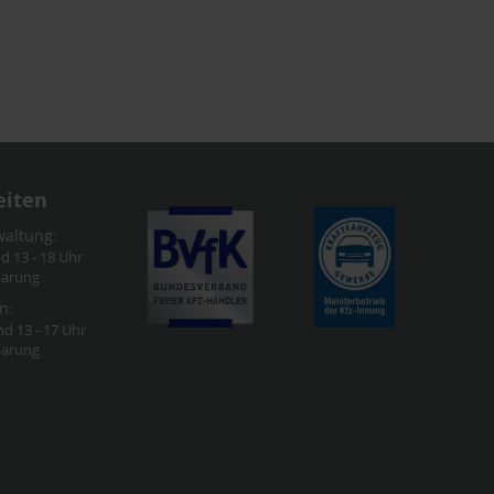
eiten
waltung:
nd 13 - 18 Uhr
barung
n:
nd 13 - 17 Uhr
barung