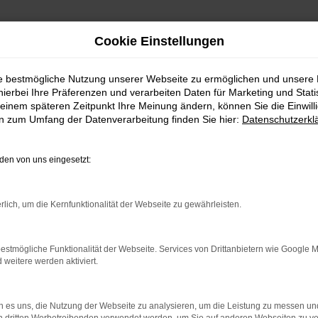
Cookie Einstellungen
ollen Ihren Škoda ver
ie bestmögliche Nutzung unserer Webseite zu ermöglichen und unsere
aufwert ermitteln und Škoda in Zahl
hierbei Ihre Präferenzen und verarbeiten Daten für Marketing und Stati
einem späteren Zeitpunkt Ihre Meinung ändern, können Sie die Einwillig
en zum Umfang der Datenverarbeitung finden Sie hier:
Datenschutzerkl
en von uns eingesetzt:
rlich, um die Kernfunktionalität der Webseite zu gewährleisten.
estmögliche Funktionalität der Webseite. Services von Drittanbietern wie Google 
eitere werden aktiviert.
 Škoda
 es uns, die Nutzung der Webseite zu analysieren, um die Leistung zu messen u