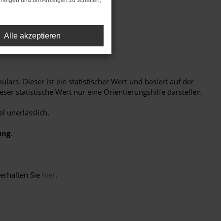
rfolgen und um Anzeigen zu schalten,
Alle akzeptieren
rs. Dieser ist ein statistischer Wert und basiert auf der
er statistische Wert nur eine Orientierungshilfe darstellen.
l unerlässlich.
ung
.
erhalten Sie
hier
.