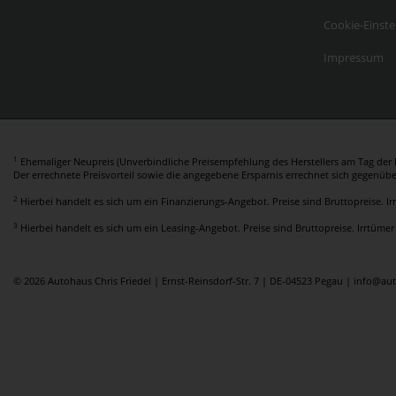
Cookie-Einste
Impressum
1
Ehemaliger Neupreis (Unverbindliche Preisempfehlung des Herstellers am Tag der E
Der errechnete Preisvorteil sowie die angegebene Ersparnis errechnet sich gegenüb
2
Hierbei handelt es sich um ein Finanzierungs-Angebot. Preise sind Bruttopreise. I
3
Hierbei handelt es sich um ein Leasing-Angebot. Preise sind Bruttopreise. Irrtümer
© 2026 Autohaus Chris Friedel | Ernst-Reinsdorf-Str. 7 | DE-04523 Pegau | info@au