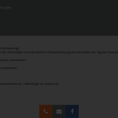
llungen
rstzulassung).
er der ehemaligen unverbindlichen Preisempfehlung des Herstellers am Tag der Erstzula
rrtümer vorbehalten.
 vorbehalten.
tohausfriedel.de |
Webdesign by audaris.de