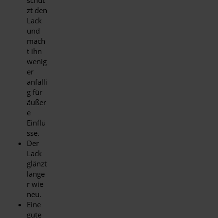
schüt
zt den
Lack
und
mach
t ihn
wenig
er
anfälli
g für
äußer
e
Einflü
sse.
Der
Lack
glänzt
länge
r wie
neu.
Eine
gute