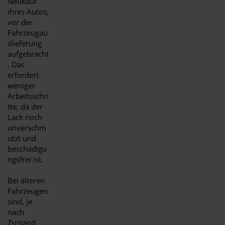
Neukauf
ihres Autos,
vor der
Fahrzeugau
slieferung
aufgebracht
. Das
erfordert
weniger
Arbeitsschri
tte, da der
Lack noch
unverschm
utzt und
beschädigu
ngsfrei ist.
Bei älteren
Fahrzeugen
sind, je
nach
Zustand