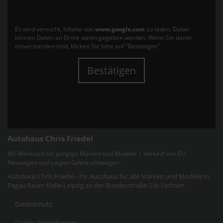
Es wird versucht, Inhalte von
www.google.com
zu laden. Dabei
können Daten an Dritte weitergegeben werden. Wenn Sie damit
einverstanden sind, klicken Sie bitte auf "Bestätigen".
Bestätigen
Autohaus Chris Friedel
Kfz-Werkstatt für gängige Marken und Modelle | Verkauf von EU-
Neuwagen und jungen Gebrauchtwagen.
Autohaus Chris Friedel - Ihr Autohaus für alle Marken und Modelle in
Pegau Raum Halle-Leipzig an der Bundesstraße 2 in Sachsen
Datenschutz
Cookie-Einstellungen