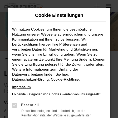
Zum
Hauptinhalt
Lackversiegelung für Ihr Fahrzeug
Cookie Einstellungen
springen
Wir versiegeln den Lack Ihres Autos
Wir nutzen Cookies, um Ihnen die bestmögliche
Nutzung unserer Webseite zu ermöglichen und unsere
Kommunikation mit Ihnen zu verbessern. Wir
berücksichtigen hierbei Ihre Präferenzen und
verarbeiten Daten für Marketing und Statistiken nur,
wenn Sie uns Ihre Einwilligung geben. Wenn Sie zu
Startseite
KFZ-Werkstatt
Lackversiegelung
einem späteren Zeitpunkt Ihre Meinung ändern, können
Sie die Einwilligung jederzeit für die Zukunft widerrufen.
Weitere Informationen zum Umfang der
Lackversiegelung
Datenverarbeitung finden Sie hier:
Datenschutzerklärung
,
Cookie-Richtlinie
.
Wissenswertes zum Thema
Impressum
Lackversiegelung
Folgende Kategorien von Cookies werden von uns eingesetzt:
Warum den Lack versiegeln?
Essentiell
Autolack
Diese Technologien sind erforderlich, um die
muss
Kernfunktionalität der Webseite zu gewährleisten.