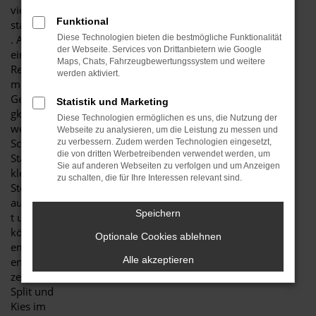
vielem
Funktional
standhalten
. Allein bei
Diese Technologien bieten die bestmögliche Funktionalität
der Webseite. Services von Drittanbietern wie Google
einer
Maps, Chats, Fahrzeugbewertungssystem und weitere
Regenfahrt
werden aktiviert.
mit hoher
Geschwindi
Statistik und Marketing
gkeit
Diese Technologien ermöglichen es uns, die Nutzung der
werden viel
Webseite zu analysieren, um die Leistung zu messen und
Schmutz,
zu verbessern. Zudem werden Technologien eingesetzt,
die von dritten Werbetreibenden verwendet werden, um
Staub und
Sie auf anderen Webseiten zu verfolgen und um Anzeigen
kleinere
zu schalten, die für Ihre Interessen relevant sind.
Steinchen
aufgewirbel
Speichern
t und
können den
Optionale Cookies ablehnen
empfindlich
Alle akzeptieren
en Lack
zerkratzen.
Split und
Kies im