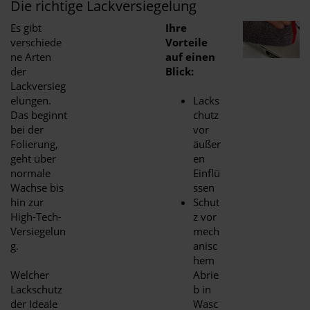
Die richtige Lackversiegelung
Es gibt
Ihre
verschiede
Vorteile
ne Arten
auf einen
der
Blick:
Lackversieg
elungen.
Lacks
Das beginnt
chutz
bei der
vor
Folierung,
äußer
geht über
en
normale
Einflü
Wachse bis
ssen
hin zur
Schut
High-Tech-
z vor
Versiegelun
mech
g.
anisc
hem
Welcher
Abrie
Lackschutz
b in
der Ideale
Wasc