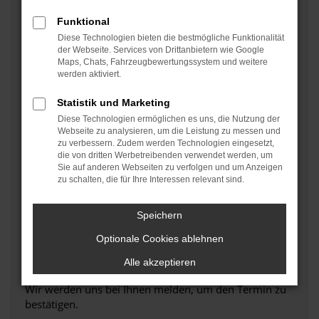
Kfz-Kennzeichen
*
Funktional
Diese Technologien bieten die bestmögliche Funktionalität
der Webseite. Services von Drittanbietern wie Google
Maps, Chats, Fahrzeugbewertungssystem und weitere
Terminwunsch
*
werden aktiviert.
Statistik und Marketing
Diese Technologien ermöglichen es uns, die Nutzung der
Telefonnummer
*
Webseite zu analysieren, um die Leistung zu messen und
zu verbessern. Zudem werden Technologien eingesetzt,
die von dritten Werbetreibenden verwendet werden, um
Sie auf anderen Webseiten zu verfolgen und um Anzeigen
E-Mail Adresse
*
zu schalten, die für Ihre Interessen relevant sind.
Speichern
Datenschutz
*
Optionale Cookies ablehnen
Ich stimme der
Datenschutzerklärung
zu
Alle akzeptieren
Wir werden uns bei Ihnen melden, um den Termin zu
bestätigen.