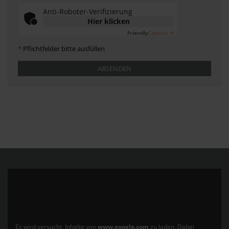
Anti-Roboter-Verifizierung
Hier klicken
Friendly
Captcha ⇗
*
Pflichtfelder bitte ausfüllen
ABSENDEN
Es wird versucht, Inhalte von
www.google.com
zu laden. Dabei