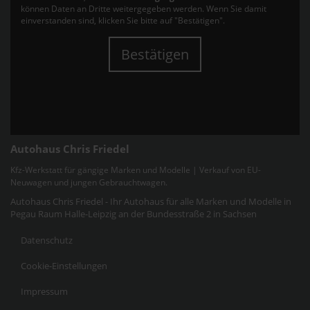
können Daten an Dritte weitergegeben werden. Wenn Sie damit
einverstanden sind, klicken Sie bitte auf "Bestätigen".
Bestätigen
Autohaus Chris Friedel
Kfz-Werkstatt für gängige Marken und Modelle | Verkauf von EU-
Neuwagen und jungen Gebrauchtwagen.
Autohaus Chris Friedel - Ihr Autohaus für alle Marken und Modelle in
Pegau Raum Halle-Leipzig an der Bundesstraße 2 in Sachsen
Datenschutz
Cookie-Einstellungen
Impressum