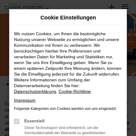
Zum
Hauptinhalt
Cookie Einstellungen
springen
Wir nutzen Cookies, um Ihnen die bestmögliche
AUSBILDUNG ZUM KFZ-MECHATRONIKER (M/
Nutzung unserer Webseite zu ermöglichen und unsere
Als Azubi auch die modernsten Einstell- und Diagnosesysteme
kennenlernen – geht bei uns!
Kommunikation mit Ihnen zu verbessern. Wir
berücksichtigen hierbei Ihre Präferenzen und
verarbeiten Daten für Marketing und Statistiken nur,
wenn Sie uns Ihre Einwilligung geben. Wenn Sie zu
einem späteren Zeitpunkt Ihre Meinung ändern, können
Sie die Einwilligung jederzeit für die Zukunft widerrufen.
Weitere Informationen zum Umfang der
Startseite
Blog
Datenverarbeitung finden Sie hier:
Datenschutzerklärung
,
Cookie-Richtlinie
.
Impressum
Du willst
KfZ-Mechatroniker*in
werden und dabei an der
Folgende Kategorien von Cookies werden von uns eingesetzt:
neuesten Technik lernen? Dann komm zu uns – denn wir
arbeiten bereits heute mit der Technik, die morgen modern
Essentiell
sein wird. In unserer Werkstatt können so zum Beispiel
alle
Diese Technologien sind erforderlich, um die
aktuellen Fahrassistenzsysteme einstellen
und gehören
Kernfunktionalität der Webseite zu gewährleisten.
damit zu einer von nur sehr wenigen freien Werkstätten in