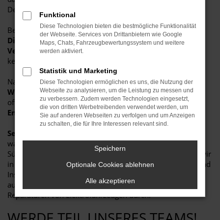
Deutschland.
Funktional
Diese Technologien bieten die bestmögliche Funktionalität
Bei uns arbeitest du an
modernsten Einstell- und
der Webseite. Services von Drittanbietern wie Google
Diagnosesystemen
und lernst alles vom klassischen
Maps, Chats, Fahrzeugbewertungssystem und weitere
Verbrenner über den Hybrid bis zum Elektroauto
werden aktiviert.
kennen.
Statistik und Marketing
Nach der Ausbildung ist dann Schluss? Nicht bei uns.
Diese Technologien ermöglichen es uns, die Nutzung der
Weiterbildungen, Meisterschule:
Dir stehen alle Türen
Webseite zu analysieren, um die Leistung zu messen und
zu verbessern. Zudem werden Technologien eingesetzt,
offen. Bei deiner
persönlichen und beruflichen
die von dritten Werbetreibenden verwendet werden, um
Entwicklung
unterstützen wir dich gern.
Sie auf anderen Webseiten zu verfolgen und um Anzeigen
zu schalten, die für Ihre Interessen relevant sind.
Seit über 20 Jahren
sind wir ein innovatives und
wachsendes, familiär geführtes Autohaus im Leipziger
Speichern
Südraum. Als Direktimporteur von EU-Neuwagen führen wir
in unserer freien Werkstatt neben Diagnose-, Wartungs- und
Optionale Cookies ablehnen
Instandsetzungsarbeiten an PKW und Kleintransportern,
Alle akzeptieren
auch Justierungen von Fahrerassistenzsystem sowie
Reparaturen von Elektrofahrzeugen durch.
WERDE TEIL UNSERES TEAMS!