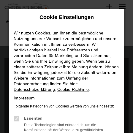
Zum
Hauptinhalt
Cookie Einstellungen
springen
Startseite
Fahrzeugangebote
Fahrzeugsuche
Wir nutzen Cookies, um Ihnen die bestmögliche
Nutzung unserer Webseite zu ermöglichen und unsere
Kommunikation mit Ihnen zu verbessern. Wir
berücksichtigen hierbei Ihre Präferenzen und
verarbeiten Daten für Marketing und Statistiken nur,
wenn Sie uns Ihre Einwilligung geben. Wenn Sie zu
einem späteren Zeitpunkt Ihre Meinung ändern, können
Sie die Einwilligung jederzeit für die Zukunft widerrufen.
Weitere Informationen zum Umfang der
Datenverarbeitung finden Sie hier:
Datenschutzerklärung
,
Cookie-Richtlinie
.
Es wird versucht, Inhalte von
www.google.com
zu laden. Dabei
können Daten an Dritte weitergegeben werden. Wenn Sie damit
Impressum
einverstanden sind, klicken Sie bitte auf "Bestätigen".
Folgende Kategorien von Cookies werden von uns eingesetzt:
Bestätigen
Essentiell
Diese Technologien sind erforderlich, um die
Kernfunktionalität der Webseite zu gewährleisten.