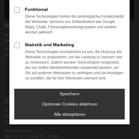
Funktional
Diese Technologien bieten die bestmögliche Funktionalität
der Webseite. Services von Drittanbietern wie Google
Autohaus Chris Friedel
Maps, Chats, Fahrzeugbewertungssystem und weitere
werden aktiviert.
Kfz-Werkstatt für gängige Marken und Modelle | Verkauf von EU-
Neuwagen und jungen Gebrauchtwagen.
Statistik und Marketing
Autohaus Chris Friedel - Ihr Autohaus für alle Marken und Modelle in
Diese Technologien ermöglichen es uns, die Nutzung der
Pegau Raum Halle-Leipzig an der Bundesstraße 2 in Sachsen
Webseite zu analysieren, um die Leistung zu messen und
zu verbessern. Zudem werden Technologien eingesetzt,
Datenschutz
die von dritten Werbetreibenden verwendet werden, um
Sie auf anderen Webseiten zu verfolgen und um Anzeigen
Cookie-Einstellungen
zu schalten, die für Ihre Interessen relevant sind.
Impressum
Speichern
Öffnungszeiten
Optionale Cookies ablehnen
Verkauf & Verwaltung:
Alle akzeptieren
Mo - Fr: 9 - 12 und 13 - 18 Uhr
Sa: nach Vereinbarung
Werkstattzeiten:
Mo - Fr: 8 - 12 und 13 - 17 Uhr