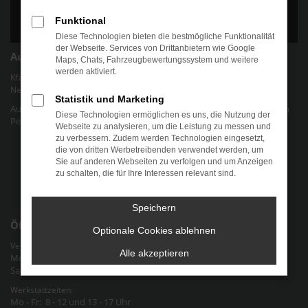
Funktional
Diese Technologien bieten die bestmögliche Funktionalität
der Webseite. Services von Drittanbietern wie Google
Autohaus Chris Friedel
Maps, Chats, Fahrzeugbewertungssystem und weitere
werden aktiviert.
Kfz-Werkstatt für gängige Marken und Modelle | Verkauf von EU-
Neuwagen und jungen Gebrauchtwagen.
Statistik und Marketing
Autohaus Chris Friedel - Ihr Autohaus für alle Marken und Modelle in
Diese Technologien ermöglichen es uns, die Nutzung der
Pegau Raum Halle-Leipzig an der Bundesstraße 2 in Sachsen
Webseite zu analysieren, um die Leistung zu messen und
zu verbessern. Zudem werden Technologien eingesetzt,
Datenschutz
die von dritten Werbetreibenden verwendet werden, um
Sie auf anderen Webseiten zu verfolgen und um Anzeigen
Cookie-Einstellungen
zu schalten, die für Ihre Interessen relevant sind.
Impressum
Speichern
Öffnungszeiten
Optionale Cookies ablehnen
Verkauf & Verwaltung:
Alle akzeptieren
Mo - Fr: 9 - 12 und 13 - 18 Uhr
Sa: nach Vereinbarung
Werkstattzeiten:
Mo - Fr: 8 - 12 und 13 - 17 Uhr