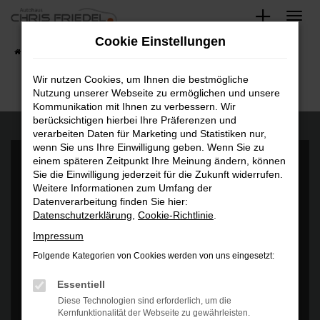
Zum
Hauptinhalt
Cookie Einstellungen
springen
Startseite
Fahrzeugangebote
Fahrzeugsuche
Wir nutzen Cookies, um Ihnen die bestmögliche
Nutzung unserer Webseite zu ermöglichen und unsere
Kommunikation mit Ihnen zu verbessern. Wir
berücksichtigen hierbei Ihre Präferenzen und
verarbeiten Daten für Marketing und Statistiken nur,
wenn Sie uns Ihre Einwilligung geben. Wenn Sie zu
einem späteren Zeitpunkt Ihre Meinung ändern, können
Sie die Einwilligung jederzeit für die Zukunft widerrufen.
Weitere Informationen zum Umfang der
Datenverarbeitung finden Sie hier:
Datenschutzerklärung
,
Cookie-Richtlinie
.
Es wird versucht, Inhalte von
www.google.com
zu laden. Dabei
können Daten an Dritte weitergegeben werden. Wenn Sie damit
Impressum
einverstanden sind, klicken Sie bitte auf "Bestätigen".
Folgende Kategorien von Cookies werden von uns eingesetzt:
Bestätigen
Essentiell
Diese Technologien sind erforderlich, um die
Kernfunktionalität der Webseite zu gewährleisten.