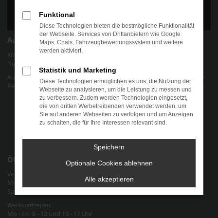
Funktional
Diese Technologien bieten die bestmögliche Funktionalität
der Webseite. Services von Drittanbietern wie Google
Autohaus Chris Friedel
Maps, Chats, Fahrzeugbewertungssystem und weitere
werden aktiviert.
Kfz-Werkstatt für gängige Marken und Modelle | Verkauf von EU-
Neuwagen und jungen Gebrauchtwagen.
Statistik und Marketing
Autohaus Chris Friedel - Ihr Autohaus für alle Marken und Modelle in
Diese Technologien ermöglichen es uns, die Nutzung der
Pegau Raum Halle-Leipzig an der Bundesstraße 2 in Sachsen
Webseite zu analysieren, um die Leistung zu messen und
zu verbessern. Zudem werden Technologien eingesetzt,
Datenschutz
die von dritten Werbetreibenden verwendet werden, um
Sie auf anderen Webseiten zu verfolgen und um Anzeigen
Cookie-Einstellungen
zu schalten, die für Ihre Interessen relevant sind.
Impressum
Speichern
Öffnungszeiten
Optionale Cookies ablehnen
Verkauf & Verwaltung:
Alle akzeptieren
Mo - Fr: 9 - 12 und 13 - 18 Uhr
Sa: nach Vereinbarung
Werkstattzeiten:
Mo - Fr: 8 - 12 und 13 - 17 Uhr