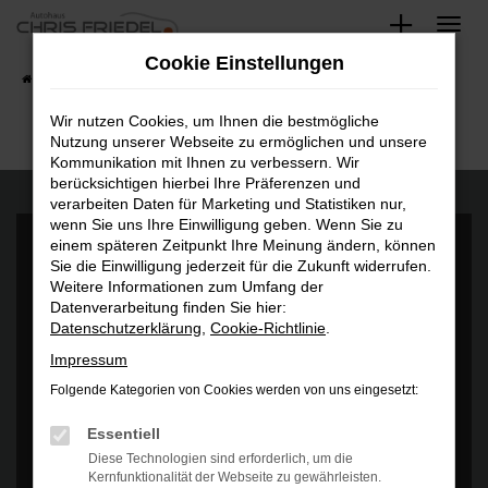
Zum
Hauptinhalt
Cookie Einstellungen
springen
Startseite
Fahrzeugangebote
Fahrzeugsuche
Wir nutzen Cookies, um Ihnen die bestmögliche
Nutzung unserer Webseite zu ermöglichen und unsere
Kommunikation mit Ihnen zu verbessern. Wir
berücksichtigen hierbei Ihre Präferenzen und
verarbeiten Daten für Marketing und Statistiken nur,
wenn Sie uns Ihre Einwilligung geben. Wenn Sie zu
einem späteren Zeitpunkt Ihre Meinung ändern, können
Sie die Einwilligung jederzeit für die Zukunft widerrufen.
Weitere Informationen zum Umfang der
Datenverarbeitung finden Sie hier:
Datenschutzerklärung
,
Cookie-Richtlinie
.
Es wird versucht, Inhalte von
www.google.com
zu laden. Dabei
können Daten an Dritte weitergegeben werden. Wenn Sie damit
Impressum
einverstanden sind, klicken Sie bitte auf "Bestätigen".
Folgende Kategorien von Cookies werden von uns eingesetzt:
Bestätigen
Essentiell
Diese Technologien sind erforderlich, um die
Kernfunktionalität der Webseite zu gewährleisten.