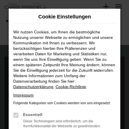
Zum
Hauptinhalt
Cookie Einstellungen
springen
Startseite
Fahrzeugangebote
Fahrzeugsuche
Wir nutzen Cookies, um Ihnen die bestmögliche
Nutzung unserer Webseite zu ermöglichen und unsere
Kommunikation mit Ihnen zu verbessern. Wir
berücksichtigen hierbei Ihre Präferenzen und
verarbeiten Daten für Marketing und Statistiken nur,
wenn Sie uns Ihre Einwilligung geben. Wenn Sie zu
einem späteren Zeitpunkt Ihre Meinung ändern, können
Sie die Einwilligung jederzeit für die Zukunft widerrufen.
Weitere Informationen zum Umfang der
Datenverarbeitung finden Sie hier:
Datenschutzerklärung
,
Cookie-Richtlinie
.
Es wird versucht, Inhalte von
www.google.com
zu laden. Dabei
können Daten an Dritte weitergegeben werden. Wenn Sie damit
Impressum
einverstanden sind, klicken Sie bitte auf "Bestätigen".
Folgende Kategorien von Cookies werden von uns eingesetzt:
Bestätigen
Essentiell
Diese Technologien sind erforderlich, um die
Kernfunktionalität der Webseite zu gewährleisten.