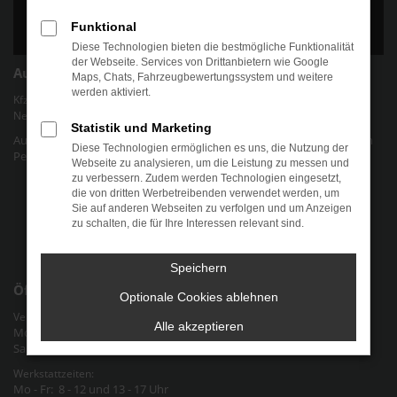
Funktional
Diese Technologien bieten die bestmögliche Funktionalität
der Webseite. Services von Drittanbietern wie Google
Autohaus Chris Friedel
Maps, Chats, Fahrzeugbewertungssystem und weitere
werden aktiviert.
Kfz-Werkstatt für gängige Marken und Modelle | Verkauf von EU-
Neuwagen und jungen Gebrauchtwagen.
Statistik und Marketing
Autohaus Chris Friedel - Ihr Autohaus für alle Marken und Modelle in
Diese Technologien ermöglichen es uns, die Nutzung der
Pegau Raum Halle-Leipzig an der Bundesstraße 2 in Sachsen
Webseite zu analysieren, um die Leistung zu messen und
zu verbessern. Zudem werden Technologien eingesetzt,
Datenschutz
die von dritten Werbetreibenden verwendet werden, um
Sie auf anderen Webseiten zu verfolgen und um Anzeigen
Cookie-Einstellungen
zu schalten, die für Ihre Interessen relevant sind.
Impressum
Speichern
Öffnungszeiten
Optionale Cookies ablehnen
Verkauf & Verwaltung:
Alle akzeptieren
Mo - Fr: 9 - 12 und 13 - 18 Uhr
Sa: nach Vereinbarung
Werkstattzeiten:
Mo - Fr: 8 - 12 und 13 - 17 Uhr