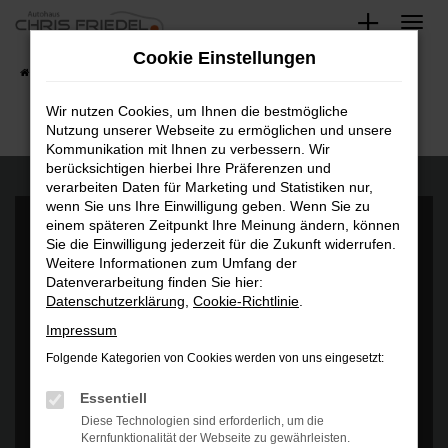
Zum
Hauptinhalt
Cookie Einstellungen
springen
Startseite
Fahrzeugangebote
Fahrzeugsuche
Wir nutzen Cookies, um Ihnen die bestmögliche
Nutzung unserer Webseite zu ermöglichen und unsere
Kommunikation mit Ihnen zu verbessern. Wir
berücksichtigen hierbei Ihre Präferenzen und
verarbeiten Daten für Marketing und Statistiken nur,
wenn Sie uns Ihre Einwilligung geben. Wenn Sie zu
einem späteren Zeitpunkt Ihre Meinung ändern, können
Sie die Einwilligung jederzeit für die Zukunft widerrufen.
Weitere Informationen zum Umfang der
Datenverarbeitung finden Sie hier:
Datenschutzerklärung
,
Cookie-Richtlinie
.
Es wird versucht, Inhalte von
www.google.com
zu laden. Dabei
können Daten an Dritte weitergegeben werden. Wenn Sie damit
Impressum
einverstanden sind, klicken Sie bitte auf "Bestätigen".
Folgende Kategorien von Cookies werden von uns eingesetzt:
Bestätigen
Essentiell
Diese Technologien sind erforderlich, um die
Kernfunktionalität der Webseite zu gewährleisten.