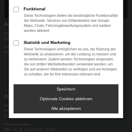
Funktional
Diese Technologien bieten die bestmögliche Funktionalität
der Webseite. Services von Drittanbietern wie Google
Autohaus Chris Friedel
Maps, Chats, Fahrzeugbewertungssystem und weitere
werden aktiviert.
Kfz-Werkstatt für gängige Marken und Modelle | Verkauf von EU-
Neuwagen und jungen Gebrauchtwagen.
Statistik und Marketing
Autohaus Chris Friedel - Ihr Autohaus für alle Marken und Modelle in
Diese Technologien ermöglichen es uns, die Nutzung der
Pegau Raum Halle-Leipzig an der Bundesstraße 2 in Sachsen
Webseite zu analysieren, um die Leistung zu messen und
zu verbessern. Zudem werden Technologien eingesetzt,
Datenschutz
die von dritten Werbetreibenden verwendet werden, um
Sie auf anderen Webseiten zu verfolgen und um Anzeigen
Cookie-Einstellungen
zu schalten, die für Ihre Interessen relevant sind.
Impressum
Speichern
Öffnungszeiten
Optionale Cookies ablehnen
Verkauf & Verwaltung:
Alle akzeptieren
Mo - Fr: 9 - 12 und 13 - 18 Uhr
Sa: nach Vereinbarung
Werkstattzeiten:
Mo - Fr: 8 - 12 und 13 - 17 Uhr