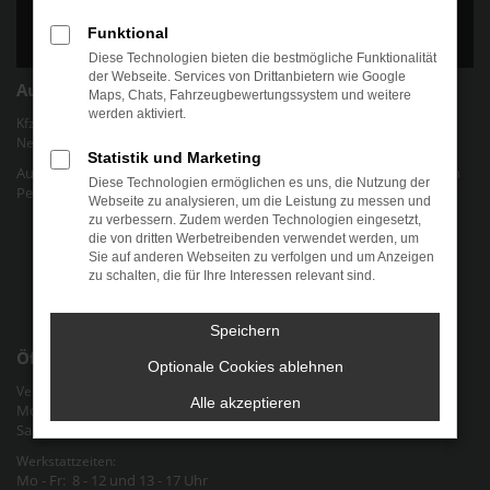
Funktional
Diese Technologien bieten die bestmögliche Funktionalität
der Webseite. Services von Drittanbietern wie Google
Autohaus Chris Friedel
Maps, Chats, Fahrzeugbewertungssystem und weitere
werden aktiviert.
Kfz-Werkstatt für gängige Marken und Modelle | Verkauf von EU-
Neuwagen und jungen Gebrauchtwagen.
Statistik und Marketing
Autohaus Chris Friedel - Ihr Autohaus für alle Marken und Modelle in
Diese Technologien ermöglichen es uns, die Nutzung der
Pegau Raum Halle-Leipzig an der Bundesstraße 2 in Sachsen
Webseite zu analysieren, um die Leistung zu messen und
zu verbessern. Zudem werden Technologien eingesetzt,
Datenschutz
die von dritten Werbetreibenden verwendet werden, um
Sie auf anderen Webseiten zu verfolgen und um Anzeigen
Cookie-Einstellungen
zu schalten, die für Ihre Interessen relevant sind.
Impressum
Speichern
Öffnungszeiten
Optionale Cookies ablehnen
Verkauf & Verwaltung:
Alle akzeptieren
Mo - Fr: 9 - 12 und 13 - 18 Uhr
Sa: nach Vereinbarung
Werkstattzeiten:
Mo - Fr: 8 - 12 und 13 - 17 Uhr