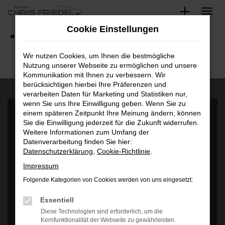
Zum
Hauptinhalt
Cookie Einstellungen
springen
Startseite
Fahrzeugangebote
Fahrzeugsuche
Wir nutzen Cookies, um Ihnen die bestmögliche
Nutzung unserer Webseite zu ermöglichen und unsere
Kommunikation mit Ihnen zu verbessern. Wir
berücksichtigen hierbei Ihre Präferenzen und
verarbeiten Daten für Marketing und Statistiken nur,
wenn Sie uns Ihre Einwilligung geben. Wenn Sie zu
einem späteren Zeitpunkt Ihre Meinung ändern, können
Sie die Einwilligung jederzeit für die Zukunft widerrufen.
Weitere Informationen zum Umfang der
Datenverarbeitung finden Sie hier:
Datenschutzerklärung
,
Cookie-Richtlinie
.
Es wird versucht, Inhalte von
www.google.com
zu laden. Dabei
können Daten an Dritte weitergegeben werden. Wenn Sie damit
Impressum
einverstanden sind, klicken Sie bitte auf "Bestätigen".
Folgende Kategorien von Cookies werden von uns eingesetzt:
Bestätigen
Essentiell
Diese Technologien sind erforderlich, um die
Kernfunktionalität der Webseite zu gewährleisten.