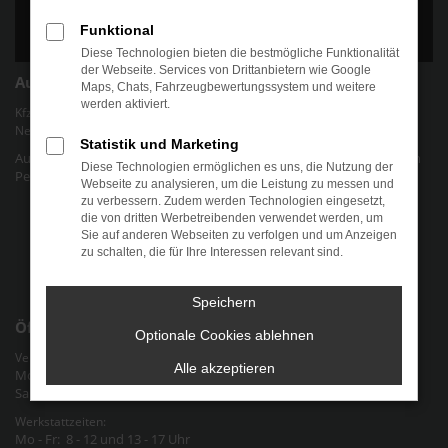
Funktional
Diese Technologien bieten die bestmögliche Funktionalität
der Webseite. Services von Drittanbietern wie Google
Autohaus Chris Friedel
Maps, Chats, Fahrzeugbewertungssystem und weitere
werden aktiviert.
Kfz-Werkstatt für gängige Marken und Modelle | Verkauf von EU-
Neuwagen und jungen Gebrauchtwagen.
Statistik und Marketing
Autohaus Chris Friedel - Ihr Autohaus für alle Marken und Modelle in
Diese Technologien ermöglichen es uns, die Nutzung der
Pegau Raum Halle-Leipzig an der Bundesstraße 2 in Sachsen
Webseite zu analysieren, um die Leistung zu messen und
zu verbessern. Zudem werden Technologien eingesetzt,
Datenschutz
die von dritten Werbetreibenden verwendet werden, um
Sie auf anderen Webseiten zu verfolgen und um Anzeigen
Cookie-Einstellungen
zu schalten, die für Ihre Interessen relevant sind.
Impressum
Speichern
Öffnungszeiten
Optionale Cookies ablehnen
Verkauf & Verwaltung:
Alle akzeptieren
Mo - Fr: 9 - 12 und 13 - 18 Uhr
Sa: nach Vereinbarung
Werkstattzeiten:
Mo - Fr: 8 - 12 und 13 - 17 Uhr