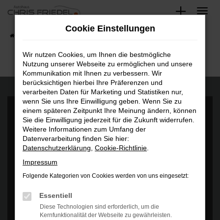
Zum
Hauptinhalt
Cookie Einstellungen
springen
Startseite
Fahrzeugangebote
Fahrzeugsuche
Wir nutzen Cookies, um Ihnen die bestmögliche
Nutzung unserer Webseite zu ermöglichen und unsere
Kommunikation mit Ihnen zu verbessern. Wir
berücksichtigen hierbei Ihre Präferenzen und
verarbeiten Daten für Marketing und Statistiken nur,
wenn Sie uns Ihre Einwilligung geben. Wenn Sie zu
einem späteren Zeitpunkt Ihre Meinung ändern, können
Sie die Einwilligung jederzeit für die Zukunft widerrufen.
Weitere Informationen zum Umfang der
Datenverarbeitung finden Sie hier:
Datenschutzerklärung
,
Cookie-Richtlinie
.
Es wird versucht, Inhalte von
www.google.com
zu laden. Dabei
können Daten an Dritte weitergegeben werden. Wenn Sie damit
Impressum
einverstanden sind, klicken Sie bitte auf "Bestätigen".
Folgende Kategorien von Cookies werden von uns eingesetzt:
Bestätigen
Essentiell
Diese Technologien sind erforderlich, um die
Kernfunktionalität der Webseite zu gewährleisten.