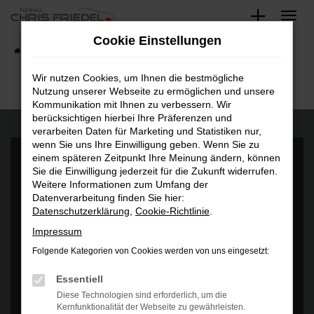
Zum
Hauptinhalt
Cookie Einstellungen
springen
Startseite
Fahrzeugangebote
Fahrzeugsuche
Wir nutzen Cookies, um Ihnen die bestmögliche
Nutzung unserer Webseite zu ermöglichen und unsere
Kommunikation mit Ihnen zu verbessern. Wir
berücksichtigen hierbei Ihre Präferenzen und
verarbeiten Daten für Marketing und Statistiken nur,
wenn Sie uns Ihre Einwilligung geben. Wenn Sie zu
einem späteren Zeitpunkt Ihre Meinung ändern, können
Sie die Einwilligung jederzeit für die Zukunft widerrufen.
Weitere Informationen zum Umfang der
Datenverarbeitung finden Sie hier:
Datenschutzerklärung
,
Cookie-Richtlinie
.
Es wird versucht, Inhalte von
www.google.com
zu laden. Dabei
können Daten an Dritte weitergegeben werden. Wenn Sie damit
Impressum
einverstanden sind, klicken Sie bitte auf "Bestätigen".
Folgende Kategorien von Cookies werden von uns eingesetzt:
Bestätigen
Essentiell
Diese Technologien sind erforderlich, um die
Kernfunktionalität der Webseite zu gewährleisten.