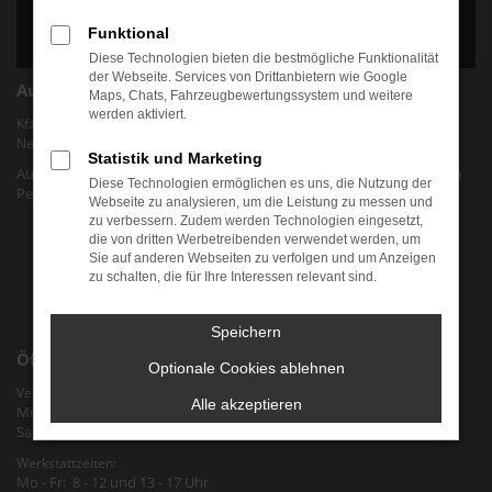
Funktional
Diese Technologien bieten die bestmögliche Funktionalität
der Webseite. Services von Drittanbietern wie Google
Autohaus Chris Friedel
Maps, Chats, Fahrzeugbewertungssystem und weitere
werden aktiviert.
Kfz-Werkstatt für gängige Marken und Modelle | Verkauf von EU-
Neuwagen und jungen Gebrauchtwagen.
Statistik und Marketing
Autohaus Chris Friedel - Ihr Autohaus für alle Marken und Modelle in
Diese Technologien ermöglichen es uns, die Nutzung der
Pegau Raum Halle-Leipzig an der Bundesstraße 2 in Sachsen
Webseite zu analysieren, um die Leistung zu messen und
zu verbessern. Zudem werden Technologien eingesetzt,
Datenschutz
die von dritten Werbetreibenden verwendet werden, um
Sie auf anderen Webseiten zu verfolgen und um Anzeigen
Cookie-Einstellungen
zu schalten, die für Ihre Interessen relevant sind.
Impressum
Speichern
Öffnungszeiten
Optionale Cookies ablehnen
Verkauf & Verwaltung:
Alle akzeptieren
Mo - Fr: 9 - 12 und 13 - 18 Uhr
Sa: nach Vereinbarung
Werkstattzeiten:
Mo - Fr: 8 - 12 und 13 - 17 Uhr