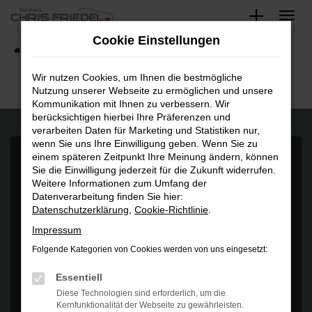
Zum
Hauptinhalt
Cookie Einstellungen
springen
Startseite
Fahrzeugangebote
Fahrzeugsuche
Wir nutzen Cookies, um Ihnen die bestmögliche
Nutzung unserer Webseite zu ermöglichen und unsere
Kommunikation mit Ihnen zu verbessern. Wir
berücksichtigen hierbei Ihre Präferenzen und
verarbeiten Daten für Marketing und Statistiken nur,
wenn Sie uns Ihre Einwilligung geben. Wenn Sie zu
einem späteren Zeitpunkt Ihre Meinung ändern, können
Sie die Einwilligung jederzeit für die Zukunft widerrufen.
Weitere Informationen zum Umfang der
Datenverarbeitung finden Sie hier:
Datenschutzerklärung
,
Cookie-Richtlinie
.
Es wird versucht, Inhalte von
www.google.com
zu laden. Dabei
können Daten an Dritte weitergegeben werden. Wenn Sie damit
Impressum
einverstanden sind, klicken Sie bitte auf "Bestätigen".
Folgende Kategorien von Cookies werden von uns eingesetzt:
Bestätigen
Essentiell
Diese Technologien sind erforderlich, um die
Kernfunktionalität der Webseite zu gewährleisten.