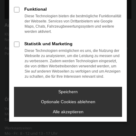
Funktional
Diese Technologien bieten die bestmögliche Funktionalität
der Webseite. Services von Drittanbietern wie Google
Autohaus Chris Friedel
Maps, Chats, Fahrzeugbewertungssystem und weitere
werden aktiviert.
Kfz-Werkstatt für gängige Marken und Modelle | Verkauf von EU-
Neuwagen und jungen Gebrauchtwagen.
Statistik und Marketing
Autohaus Chris Friedel - Ihr Autohaus für alle Marken und Modelle in
Diese Technologien ermöglichen es uns, die Nutzung der
Pegau Raum Halle-Leipzig an der Bundesstraße 2 in Sachsen
Webseite zu analysieren, um die Leistung zu messen und
zu verbessern. Zudem werden Technologien eingesetzt,
Datenschutz
die von dritten Werbetreibenden verwendet werden, um
Sie auf anderen Webseiten zu verfolgen und um Anzeigen
Cookie-Einstellungen
zu schalten, die für Ihre Interessen relevant sind.
Impressum
Speichern
Öffnungszeiten
Optionale Cookies ablehnen
Verkauf & Verwaltung:
Alle akzeptieren
Mo - Fr: 9 - 12 und 13 - 18 Uhr
Sa: nach Vereinbarung
Werkstattzeiten:
Mo - Fr: 8 - 12 und 13 - 17 Uhr