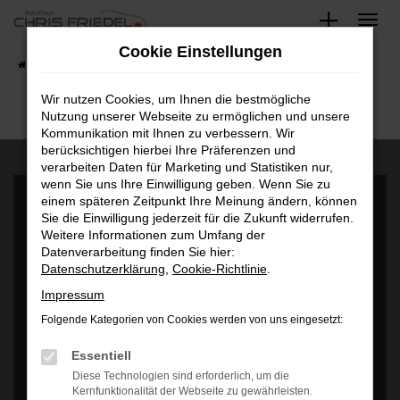
Zum
Hauptinhalt
Cookie Einstellungen
springen
Startseite
Fahrzeugangebote
Fahrzeugsuche
Wir nutzen Cookies, um Ihnen die bestmögliche
Nutzung unserer Webseite zu ermöglichen und unsere
Kommunikation mit Ihnen zu verbessern. Wir
berücksichtigen hierbei Ihre Präferenzen und
verarbeiten Daten für Marketing und Statistiken nur,
wenn Sie uns Ihre Einwilligung geben. Wenn Sie zu
einem späteren Zeitpunkt Ihre Meinung ändern, können
Sie die Einwilligung jederzeit für die Zukunft widerrufen.
Weitere Informationen zum Umfang der
Datenverarbeitung finden Sie hier:
Datenschutzerklärung
,
Cookie-Richtlinie
.
Es wird versucht, Inhalte von
www.google.com
zu laden. Dabei
können Daten an Dritte weitergegeben werden. Wenn Sie damit
Impressum
einverstanden sind, klicken Sie bitte auf "Bestätigen".
Folgende Kategorien von Cookies werden von uns eingesetzt:
Bestätigen
Essentiell
Diese Technologien sind erforderlich, um die
Kernfunktionalität der Webseite zu gewährleisten.