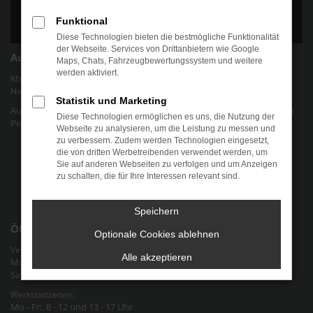
Funktional
Diese Technologien bieten die bestmögliche Funktionalität
der Webseite. Services von Drittanbietern wie Google
Autohaus Chris Friedel
Maps, Chats, Fahrzeugbewertungssystem und weitere
werden aktiviert.
Kfz-Werkstatt für gängige Marken und Modelle | Verkauf von EU-
Neuwagen und jungen Gebrauchtwagen.
Statistik und Marketing
Autohaus Chris Friedel - Ihr Autohaus für alle Marken und Modelle in
Diese Technologien ermöglichen es uns, die Nutzung der
Pegau Raum Halle-Leipzig an der Bundesstraße 2 in Sachsen
Webseite zu analysieren, um die Leistung zu messen und
zu verbessern. Zudem werden Technologien eingesetzt,
Datenschutz
die von dritten Werbetreibenden verwendet werden, um
Sie auf anderen Webseiten zu verfolgen und um Anzeigen
Cookie-Einstellungen
zu schalten, die für Ihre Interessen relevant sind.
Impressum
Speichern
Öffnungszeiten
Optionale Cookies ablehnen
Verkauf & Verwaltung:
Alle akzeptieren
Mo - Fr: 9 - 12 und 13 - 18 Uhr
Sa: nach Vereinbarung
Werkstattzeiten:
Mo - Fr: 8 - 12 und 13 - 17 Uhr