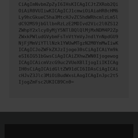
CiAgImNvbmZpZyI6IHsKICAgICJtZXRob2Qi
OiAiR0VUIiwKICAgICJ1cmwiOiAiaHR0cHM6
Ly9hcGkueC5ha3MtcHJvZC5hdWRhcmlzLm5l
dC92MS9jbGllbnRzLzE2MDIvd2Vic2l0ZS12
ZWhpY2xlcy8yMjY5NTlBQlQlMjMxNDM4P2Zp
ZWxkPWludGVybmFsTnVtYmVyJndlYnNpdGU9
NjFjMmViYTllNzk1YWUwMTgzN2M0YmMwIiwK
ICAgICJoZWFkZXJzIjoge30sCiAgICAiYm9k
eSI6IG51bGwsCiAgICAiZXhwZWN0Ijogewog
ICAgICAicmVzcG9uc2VUeXBlIjogIiIKICAg
IH0sCiAgICAidGltZW91dCI6IDAsCiAgICAi
cHJvZ3Jlc3MiOiBudWxsLAogICAgInJpc2t5
IjogZmFsc2UKICB9Cn0=