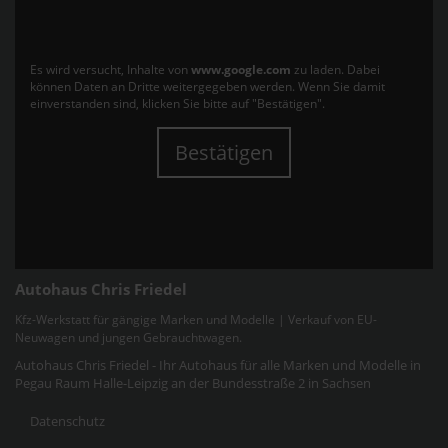
Es wird versucht, Inhalte von
www.google.com
zu laden. Dabei
können Daten an Dritte weitergegeben werden. Wenn Sie damit
einverstanden sind, klicken Sie bitte auf "Bestätigen".
Bestätigen
Autohaus Chris Friedel
Kfz-Werkstatt für gängige Marken und Modelle | Verkauf von EU-
Neuwagen und jungen Gebrauchtwagen.
Autohaus Chris Friedel - Ihr Autohaus für alle Marken und Modelle in
Pegau Raum Halle-Leipzig an der Bundesstraße 2 in Sachsen
Datenschutz