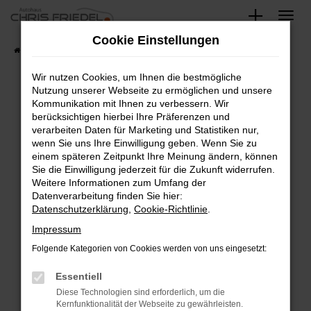
Zum
Hauptinhalt
Cookie Einstellungen
springen
Startseite
Fahrzeugangebote
Fahrzeugsuche
Wir nutzen Cookies, um Ihnen die bestmögliche
Nutzung unserer Webseite zu ermöglichen und unsere
Kommunikation mit Ihnen zu verbessern. Wir
Fehler: Network Error
berücksichtigen hierbei Ihre Präferenzen und
verarbeiten Daten für Marketing und Statistiken nur,
Beim Laden ist ein Fehler aufgetreten.
wenn Sie uns Ihre Einwilligung geben. Wenn Sie zu
Hier sind ein paar Tipps, die dir helfen können:
einem späteren Zeitpunkt Ihre Meinung ändern, können
Sie die Einwilligung jederzeit für die Zukunft widerrufen.
Überprüfe deine Firewall und deine
Weitere Informationen zum Umfang der
Internetverbindung.
Datenverarbeitung finden Sie hier:
Datenschutzerklärung
,
Cookie-Richtlinie
.
Laden andere Webseiten, zum Beispiel deine
Suchmaschine?
Impressum
Prüfe deine Browsererweiterungen.
Folgende Kategorien von Cookies werden von uns eingesetzt:
Manche Erweiterungen, wie Werbeblocker,
Essentiell
können das Laden bestimmter Seiten
verhindern. Funktioniert die Seite in einem
Diese Technologien sind erforderlich, um die
Kernfunktionalität der Webseite zu gewährleisten.
anderen Browser oder in einem privaten