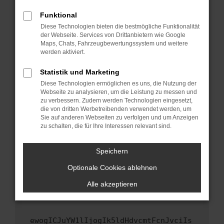
Fenster?
Funktional
Starte dein Gerät neu.
Diese Technologien bieten die bestmögliche Funktionalität
Das kann manchmal helfen, vorübergehende
der Webseite. Services von Drittanbietern wie Google
Maps, Chats, Fahrzeugbewertungssystem und weitere
Probleme zu beheben.
werden aktiviert.
Stelle sicher, dass dein Browser und dein
Betriebssystem auf dem neuesten Stand
Statistik und Marketing
sind.
Diese Technologien ermöglichen es uns, die Nutzung der
Webseite zu analysieren, um die Leistung zu messen und
Veraltete Software birgt nicht nur ein
zu verbessern. Zudem werden Technologien eingesetzt,
Sicherheitsrisiko, sondern kann auch dazu
die von dritten Werbetreibenden verwendet werden, um
führen, dass bestimmte Funktionen nicht mehr
Sie auf anderen Webseiten zu verfolgen und um Anzeigen
unterstützt werden.
zu schalten, die für Ihre Interessen relevant sind.
Wende dich an den Webseitenbetreiber.
Speichern
Wenn du alle oben genannten Schritte versucht
hast, kontaktiere uns bitte. Wir werden
Optionale Cookies ablehnen
versuchen, das Problem zu beheben. Du kannst
Alle akzeptieren
uns diesen Text schicken, um uns bei der
Fehlersuche zu unterstützen:
ewogICJuYW1lIjogIk5ldHdvcmtFcnJvciIs