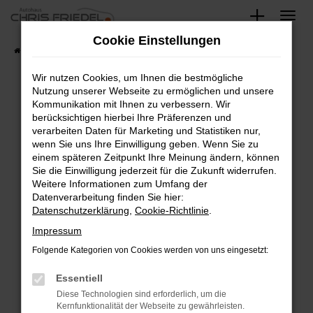
Zum
Hauptinhalt
Cookie Einstellungen
springen
Startseite
Fahrzeugangebote
Fahrzeugsuche
Wir nutzen Cookies, um Ihnen die bestmögliche
Nutzung unserer Webseite zu ermöglichen und unsere
Kommunikation mit Ihnen zu verbessern. Wir
Fehler: Network Error
berücksichtigen hierbei Ihre Präferenzen und
verarbeiten Daten für Marketing und Statistiken nur,
Beim Laden ist ein Fehler aufgetreten.
wenn Sie uns Ihre Einwilligung geben. Wenn Sie zu
Hier sind ein paar Tipps, die dir helfen können:
einem späteren Zeitpunkt Ihre Meinung ändern, können
Sie die Einwilligung jederzeit für die Zukunft widerrufen.
Überprüfe deine Firewall und deine
Weitere Informationen zum Umfang der
Internetverbindung.
Datenverarbeitung finden Sie hier:
Datenschutzerklärung
,
Cookie-Richtlinie
.
Laden andere Webseiten, zum Beispiel deine
Suchmaschine?
Impressum
Prüfe deine Browsererweiterungen.
Folgende Kategorien von Cookies werden von uns eingesetzt:
Manche Erweiterungen, wie Werbeblocker,
Essentiell
können das Laden bestimmter Seiten
verhindern. Funktioniert die Seite in einem
Diese Technologien sind erforderlich, um die
Kernfunktionalität der Webseite zu gewährleisten.
anderen Browser oder in einem privaten