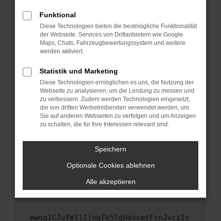
Fenster?
Funktional
Starte dein Gerät neu.
Diese Technologien bieten die bestmögliche Funktionalität
Das kann manchmal helfen, vorübergehende
der Webseite. Services von Drittanbietern wie Google
Maps, Chats, Fahrzeugbewertungssystem und weitere
Probleme zu beheben.
werden aktiviert.
Stelle sicher, dass dein Browser und dein
Betriebssystem auf dem neuesten Stand
Statistik und Marketing
sind.
Diese Technologien ermöglichen es uns, die Nutzung der
Webseite zu analysieren, um die Leistung zu messen und
Veraltete Software birgt nicht nur ein
zu verbessern. Zudem werden Technologien eingesetzt,
Sicherheitsrisiko, sondern kann auch dazu
die von dritten Werbetreibenden verwendet werden, um
führen, dass bestimmte Funktionen nicht mehr
Sie auf anderen Webseiten zu verfolgen und um Anzeigen
unterstützt werden.
zu schalten, die für Ihre Interessen relevant sind.
Wende dich an den Webseitenbetreiber.
Speichern
Wenn du alle oben genannten Schritte versucht
hast, kontaktiere uns bitte. Wir werden
Optionale Cookies ablehnen
versuchen, das Problem zu beheben. Du kannst
Alle akzeptieren
uns diesen Text schicken, um uns bei der
Fehlersuche zu unterstützen:
ewogICJuYW1lIjogIk5ldHdvcmtFcnJvciIs