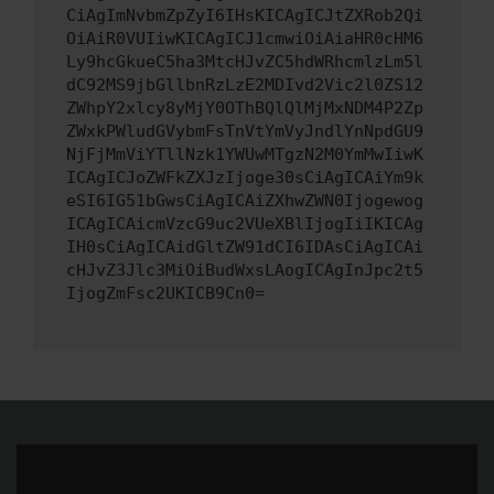
CiAgImNvbmZpZyI6IHsKICAgICJtZXRob2Qi
OiAiR0VUIiwKICAgICJ1cmwiOiAiaHR0cHM6
Ly9hcGkueC5ha3MtcHJvZC5hdWRhcmlzLm5l
dC92MS9jbGllbnRzLzE2MDIvd2Vic2l0ZS12
ZWhpY2xlcy8yMjY0OThBQlQlMjMxNDM4P2Zp
ZWxkPWludGVybmFsTnVtYmVyJndlYnNpdGU9
NjFjMmViYTllNzk1YWUwMTgzN2M0YmMwIiwK
ICAgICJoZWFkZXJzIjoge30sCiAgICAiYm9k
eSI6IG51bGwsCiAgICAiZXhwZWN0Ijogewog
ICAgICAicmVzcG9uc2VUeXBlIjogIiIKICAg
IH0sCiAgICAidGltZW91dCI6IDAsCiAgICAi
cHJvZ3Jlc3MiOiBudWxsLAogICAgInJpc2t5
IjogZmFsc2UKICB9Cn0=