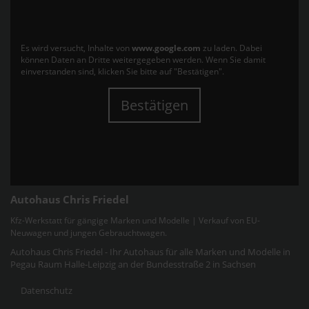
Es wird versucht, Inhalte von
www.google.com
zu laden. Dabei
können Daten an Dritte weitergegeben werden. Wenn Sie damit
einverstanden sind, klicken Sie bitte auf "Bestätigen".
Bestätigen
Autohaus Chris Friedel
Kfz-Werkstatt für gängige Marken und Modelle | Verkauf von EU-
Neuwagen und jungen Gebrauchtwagen.
Autohaus Chris Friedel - Ihr Autohaus für alle Marken und Modelle in
Pegau Raum Halle-Leipzig an der Bundesstraße 2 in Sachsen
Datenschutz