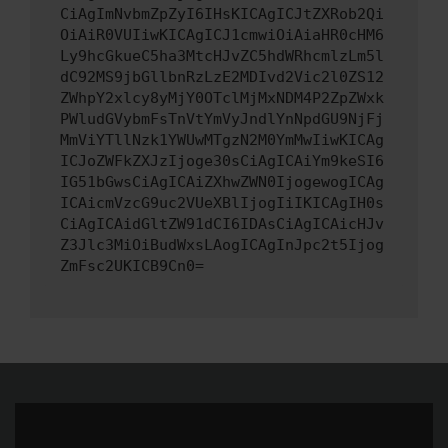
CiAgImNvbmZpZyI6IHsKICAgICJtZXRob2Qi
OiAiR0VUIiwKICAgICJ1cmwiOiAiaHR0cHM6
Ly9hcGkueC5ha3MtcHJvZC5hdWRhcmlzLm5l
dC92MS9jbGllbnRzLzE2MDIvd2Vic2l0ZS12
ZWhpY2xlcy8yMjY0OTclMjMxNDM4P2ZpZWxk
PWludGVybmFsTnVtYmVyJndlYnNpdGU9NjFj
MmViYTllNzk1YWUwMTgzN2M0YmMwIiwKICAg
ICJoZWFkZXJzIjoge30sCiAgICAiYm9keSI6
IG51bGwsCiAgICAiZXhwZWN0IjogewogICAg
ICAicmVzcG9uc2VUeXBlIjogIiIKICAgIH0s
CiAgICAidGltZW91dCI6IDAsCiAgICAicHJv
Z3Jlc3MiOiBudWxsLAogICAgInJpc2t5Ijog
ZmFsc2UKICB9Cn0=