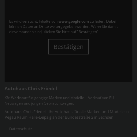
Es wird versucht, Inhalte von
www.google.com
zu laden. Dabei
können Daten an Dritte weitergegeben werden. Wenn Sie damit
einverstanden sind, klicken Sie bitte auf "Bestätigen".
Bestätigen
Autohaus Chris Friedel
Kfz-Werkstatt für gängige Marken und Modelle | Verkauf von EU-
Neuwagen und jungen Gebrauchtwagen.
Autohaus Chris Friedel - Ihr Autohaus für alle Marken und Modelle in
Pegau Raum Halle-Leipzig an der Bundesstraße 2 in Sachsen
Datenschutz