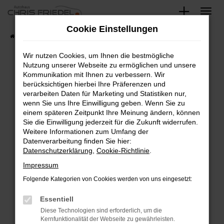
Zum
Hauptinhalt
Cookie Einstellungen
springen
Startseite
Fahrzeugangebote
Fahrzeugsuche
Wir nutzen Cookies, um Ihnen die bestmögliche
Nutzung unserer Webseite zu ermöglichen und unsere
Kommunikation mit Ihnen zu verbessern. Wir
Fehler: Network Error
berücksichtigen hierbei Ihre Präferenzen und
verarbeiten Daten für Marketing und Statistiken nur,
Beim Laden ist ein Fehler aufgetreten.
wenn Sie uns Ihre Einwilligung geben. Wenn Sie zu
Hier sind ein paar Tipps, die dir helfen können:
einem späteren Zeitpunkt Ihre Meinung ändern, können
Sie die Einwilligung jederzeit für die Zukunft widerrufen.
Überprüfe deine Firewall und deine
Weitere Informationen zum Umfang der
Internetverbindung.
Datenverarbeitung finden Sie hier:
Datenschutzerklärung
,
Cookie-Richtlinie
.
Laden andere Webseiten, zum Beispiel deine
Suchmaschine?
Impressum
Prüfe deine Browsererweiterungen.
Folgende Kategorien von Cookies werden von uns eingesetzt:
Manche Erweiterungen, wie Werbeblocker,
Essentiell
können das Laden bestimmter Seiten
verhindern. Funktioniert die Seite in einem
Diese Technologien sind erforderlich, um die
Kernfunktionalität der Webseite zu gewährleisten.
anderen Browser oder in einem privaten