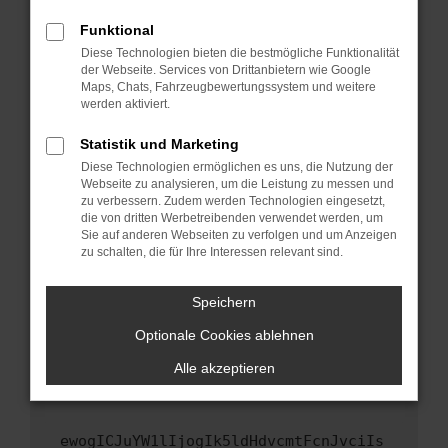
Fenster?
Funktional
Starte dein Gerät neu.
Diese Technologien bieten die bestmögliche Funktionalität
Das kann manchmal helfen, vorübergehende
der Webseite. Services von Drittanbietern wie Google
Maps, Chats, Fahrzeugbewertungssystem und weitere
Probleme zu beheben.
werden aktiviert.
Stelle sicher, dass dein Browser und dein
Betriebssystem auf dem neuesten Stand
Statistik und Marketing
sind.
Diese Technologien ermöglichen es uns, die Nutzung der
Webseite zu analysieren, um die Leistung zu messen und
Veraltete Software birgt nicht nur ein
zu verbessern. Zudem werden Technologien eingesetzt,
Sicherheitsrisiko, sondern kann auch dazu
die von dritten Werbetreibenden verwendet werden, um
führen, dass bestimmte Funktionen nicht mehr
Sie auf anderen Webseiten zu verfolgen und um Anzeigen
unterstützt werden.
zu schalten, die für Ihre Interessen relevant sind.
Wende dich an den Webseitenbetreiber.
Speichern
Wenn du alle oben genannten Schritte versucht
hast, kontaktiere uns bitte. Wir werden
Optionale Cookies ablehnen
versuchen, das Problem zu beheben. Du kannst
Alle akzeptieren
uns diesen Text schicken, um uns bei der
Fehlersuche zu unterstützen:
ewogICJuYW1lIjogIk5ldHdvcmtFcnJvciIs