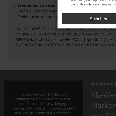
Technologien eingesetzt, die v
Wende dich an den Webseitenbetreiber.
die für Ihre Interessen relevant s
Wenn du alle oben genannten Schritte versucht hast, k
Fehlersuche zu unterstützen:
Speichern
ewogICJuYW1lIjogIk5ldHdvcmtFcnJvciIsCiAgImN
cmlzLm5ldC92MS9jbGllbnRzLzE2MDIvd2Vic2l0ZS1
N2M0YmMwIiwKICAgICJoZWFkZXJzIjoge30sCiAgICA
ZW91dCI6IDAsCiAgICAicHJvZ3Jlc3MiOiBudWxsLAo
Autohaus C
Kfz-Wer
Es wird versucht, Inhalte von
www.google.com
zu laden. Dabei
Marken
können Daten an Dritte weitergegeben
werden. Wenn Sie damit einverstanden
von EU
sind, klicken Sie bitte auf "Bestätigen".