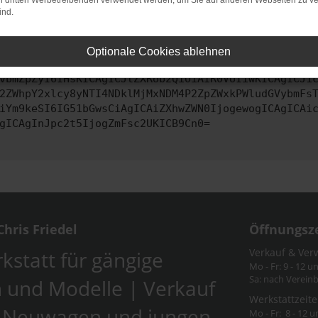
on dritten Werbetreibenden verwendet werden, um Sie auf anderen Webseiten zu ve
ind.
ontaktiere uns bitte. Wir werden versuchen, das Problem zu behe
Optionale Cookies ablehnen
vbmZpZyI6IHsKICAgICJtZXRob2QiOiAiR0VUIiwKICAgICJ1
2ZWhpY2xlcy8yNTI4NDklMjMxNDM4P2ZpZWxkPWludGVybmFs
iYm9keSI6IG51bGwsCiAgICAiZXhwZWN0IjogewogICAgICAi
gICAgInJpc2t5IjogZmFsc2UKICB9Cn0=
hris Friedel
Öffnungsz
Verkauf & Ver
kstatt für gängige
Mo - Fr: 9 - 12 u
Sa: nach Verein
 und Modelle | Verkauf
Werkstattzeite
-Neuwagen und jungen
Mo - Fr: 8 - 12 u