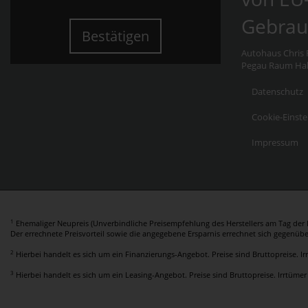
Gebrau
Bestätigen
Autohaus Chris F
Pegau Raum Hall
Datenschutz
Cookie-Einste
Impressum
1
Ehemaliger Neupreis (Unverbindliche Preisempfehlung des Herstellers am Tag der E
Der errechnete Preisvorteil sowie die angegebene Ersparnis errechnet sich gegenüb
2
Hierbei handelt es sich um ein Finanzierungs-Angebot. Preise sind Bruttopreise. I
3
Hierbei handelt es sich um ein Leasing-Angebot. Preise sind Bruttopreise. Irrtümer