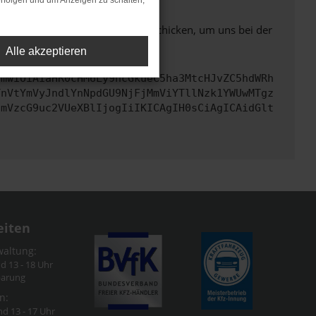
rfolgen und um Anzeigen zu schalten,
ben. Du kannst uns diesen Text schicken, um uns bei der
Alle akzeptieren
cmwiOiAiaHR0cHM6Ly9hcGkueC5ha3MtcHJvZC5hdWRh
TnVtYmVyJndlYnNpdGU9NjFjMmViYTllNzk1YWUwMTgz
cmVzcG9uc2VUeXBlIjogIiIKICAgIH0sCiAgICAidGlt
eiten
waltung:
nd 13 - 18 Uhr
barung
n:
nd 13 - 17 Uhr