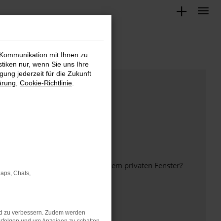
 Kommunikation mit Ihnen zu
stiken nur, wenn Sie uns Ihre
ung jederzeit für die Zukunft
ärung
,
Cookie-Richtlinie
.
inem anderen Browser oder in einem privaten Fenster?
Maps, Chats,
nd zu verbessern. Zudem werden
ht mehr unterstützt werden.