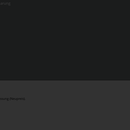
barung
ssung (Neupreis).