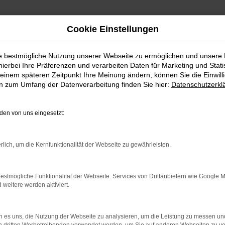
Cookie Einstellungen
ie bestmögliche Nutzung unserer Webseite zu ermöglichen und unsere
hierbei Ihre Präferenzen und verarbeiten Daten für Marketing und Stati
einem späteren Zeitpunkt Ihre Meinung ändern, können Sie die Einwillig
en zum Umfang der Datenverarbeitung finden Sie hier:
Datenschutzerkl
en von uns eingesetzt:
indung.
hine?
rlich, um die Kernfunktionalität der Webseite zu gewährleisten.
aden bestimmter Seiten verhindern. Funktioniert die Seite in e
estmögliche Funktionalität der Webseite. Services von Drittanbietern wie Google 
eitere werden aktiviert.
 zu beheben.
bssystem auf dem neuesten Stand sind.
 es uns, die Nutzung der Webseite zu analysieren, um die Leistung zu messen u
ko, sondern kann auch dazu führen, dass bestimmte Funktionen nic