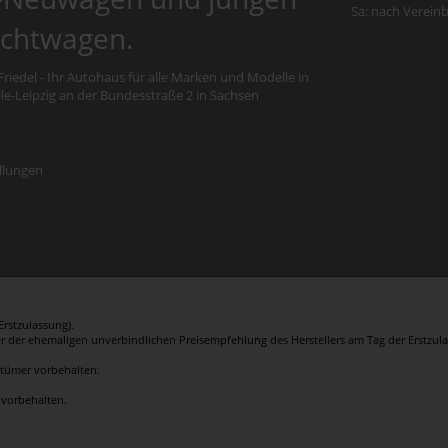
Sa: nach Verein
chtwagen.
riedel - Ihr Autohaus für alle Marken und Modelle in
e-Leipzig an der Bundesstraße 2 in Sachsen
llungen
rstzulassung).
er der ehemaligen unverbindlichen Preisempfehlung des Herstellers am Tag der Erstzula
rrtümer vorbehalten.
 vorbehalten.