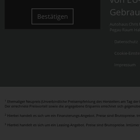
Gebrau
Bestätigen
Autohaus Chris F
Pegau Raum Hall
Datenschutz
Cookie-Einste
Impressum
1
Ehemaliger Neupreis (Unverbindliche Preisempfehlung des Herstellers am Tag der E
Der errechnete Preisvorteil sowie die angegebene Ersparnis errechnet sich gegenüb
2
Hierbei handelt es sich um ein Finanzierungs-Angebot. Preise sind Bruttopreise. I
3
Hierbei handelt es sich um ein Leasing-Angebot. Preise sind Bruttopreise. Irrtümer