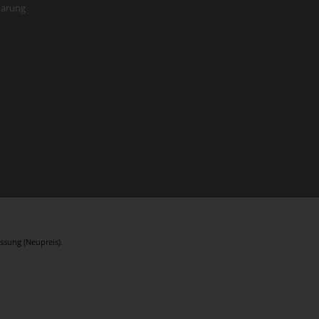
barung
ssung (Neupreis).