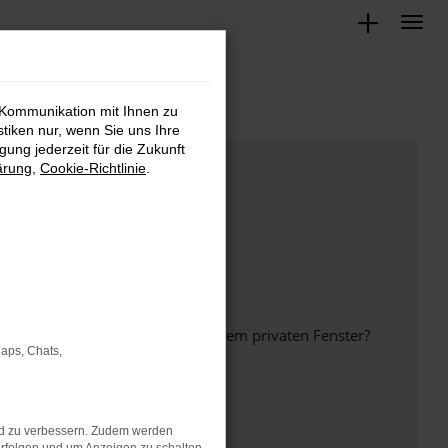
 Kommunikation mit Ihnen zu
stiken nur, wenn Sie uns Ihre
ung jederzeit für die Zukunft
ärung
,
Cookie-Richtlinie
.
inem anderen Browser oder in einem privaten Fenster?
Maps, Chats,
nd zu verbessern. Zudem werden
ht mehr unterstützt werden.