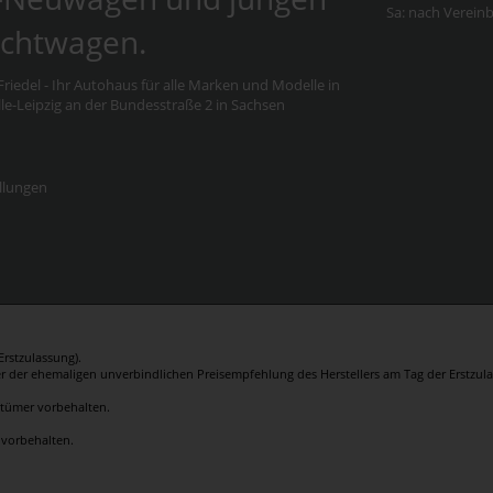
Sa: nach Verein
chtwagen.
riedel - Ihr Autohaus für alle Marken und Modelle in
e-Leipzig an der Bundesstraße 2 in Sachsen
llungen
rstzulassung).
er der ehemaligen unverbindlichen Preisempfehlung des Herstellers am Tag der Erstzula
rrtümer vorbehalten.
 vorbehalten.