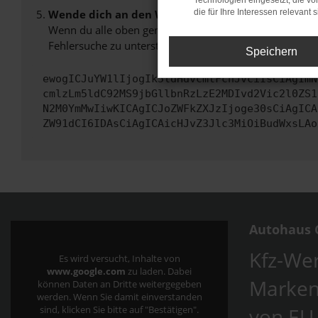
Technologien eingesetzt, die v
Wende dich an den Webseitenbetreiber.
die für Ihre Interessen relevant s
Wenn du alle oben genannten Schritte versucht hast, k
Fehlersuche zu unterstützen:
Speichern
ewogICJuYW1lIjogIk5ldHdvcmtFcnJvciIsCiAgImN
cmlzLm5ldC92MS9jbGllbnRzLzE2MDIvd2Vic2l0ZS1
N2M0YmMwIiwKICAgICJoZWFkZXJzIjoge30sCiAgICA
ZW91dCI6IDAsCiAgICAicHJvZ3Jlc3MiOiBudWxsLAo
Autohaus C
Kfz-Wer
Es wird versucht, Inhalte von
www.google.com
zu laden. Dabei
Marken
können Daten an Dritte weitergegeben
werden. Wenn Sie damit einverstanden
von EU
sind, klicken Sie bitte auf "Bestätigen".