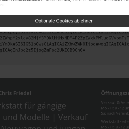
on dritten Werbetreibenden verwendet werden, um Sie auf anderen Webseiten zu ve
ind.
ontaktiere uns bitte. Wir werden versuchen, das Problem zu behe
Optionale Cookies ablehnen
vbmZpZyI6IHsKICAgICJtZXRob2QiOiAiR0VUIiwKICAgICJ1
2ZWhpY2xlcy82MjY3MDklMjMxNDM4P2ZpZWxkPWludGVybmFs
iYm9keSI6IG51bGwsCiAgICAiZXhwZWN0IjogewogICAgICAi
gICAgInJpc2t5IjogZmFsc2UKICB9Cn0=
hris Friedel
Öffnungsz
Verkauf & Ver
kstatt für gängige
Mo - Fr: 9 - 12 u
Sa: nach Verein
 und Modelle | Verkauf
Werkstattzeite
-Neuwagen und jungen
Mo - Fr: 8 - 12 u