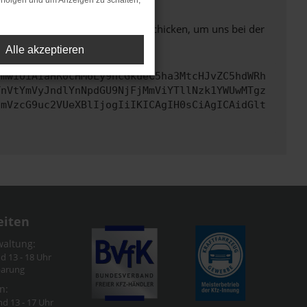
rfolgen und um Anzeigen zu schalten,
ben. Du kannst uns diesen Text schicken, um uns bei der
Alle akzeptieren
cmwiOiAiaHR0cHM6Ly9hcGkueC5ha3MtcHJvZC5hdWRh
TnVtYmVyJndlYnNpdGU9NjFjMmViYTllNzk1YWUwMTgz
cmVzcG9uc2VUeXBlIjogIiIKICAgIH0sCiAgICAidGlt
eiten
waltung:
nd 13 - 18 Uhr
barung
n:
nd 13 - 17 Uhr