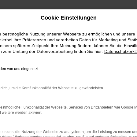
Cookie Einstellungen
ie bestmögliche Nutzung unserer Webseite zu ermöglichen und unsere
hierbei Ihre Präferenzen und verarbeiten Daten für Marketing und Stati
einem späteren Zeitpunkt Ihre Meinung ändern, können Sie die Einwillig
en zum Umfang der Datenverarbeitung finden Sie hier:
Datenschutzerkl
en von uns eingesetzt:
indung.
hine?
rlich, um die Kernfunktionalität der Webseite zu gewährleisten.
aden bestimmter Seiten verhindern. Funktioniert die Seite in e
estmögliche Funktionalität der Webseite. Services von Drittanbietern wie Google 
eitere werden aktiviert.
 zu beheben.
bssystem auf dem neuesten Stand sind.
 es uns, die Nutzung der Webseite zu analysieren, um die Leistung zu messen u
ko, sondern kann auch dazu führen, dass bestimmte Funktionen nic