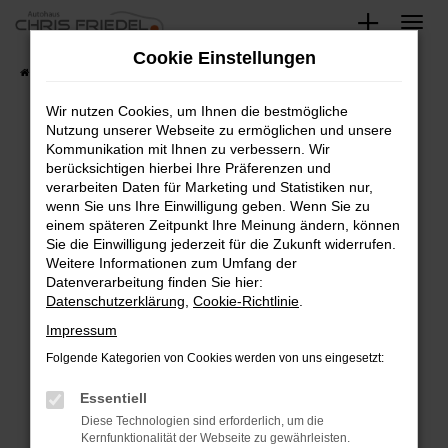
Zum
Hauptinhalt
Cookie Einstellungen
springen
Startseite
Fahrzeugangebote
Fahrzeugsuche
Wir nutzen Cookies, um Ihnen die bestmögliche
Nutzung unserer Webseite zu ermöglichen und unsere
Kommunikation mit Ihnen zu verbessern. Wir
Fehler: Network Error
berücksichtigen hierbei Ihre Präferenzen und
verarbeiten Daten für Marketing und Statistiken nur,
Beim Laden ist ein Fehler aufgetreten.
wenn Sie uns Ihre Einwilligung geben. Wenn Sie zu
Hier sind ein paar Tipps, die dir helfen können:
einem späteren Zeitpunkt Ihre Meinung ändern, können
Sie die Einwilligung jederzeit für die Zukunft widerrufen.
Überprüfe deine Firewall und deine
Weitere Informationen zum Umfang der
Internetverbindung.
Datenverarbeitung finden Sie hier:
Datenschutzerklärung
,
Cookie-Richtlinie
.
Laden andere Webseiten, zum Beispiel deine
Suchmaschine?
Impressum
Prüfe deine Browsererweiterungen.
Folgende Kategorien von Cookies werden von uns eingesetzt:
Manche Erweiterungen, wie Werbeblocker,
Essentiell
können das Laden bestimmter Seiten
verhindern. Funktioniert die Seite in einem
Diese Technologien sind erforderlich, um die
Kernfunktionalität der Webseite zu gewährleisten.
anderen Browser oder in einem privaten