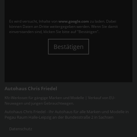
Es wird versucht, Inhalte von
www.google.com
zu laden. Dabei
können Daten an Dritte weitergegeben werden. Wenn Sie damit
einverstanden sind, klicken Sie bitte auf "Bestätigen".
Bestätigen
Autohaus Chris Friedel
Kfz-Werkstatt für gängige Marken und Modelle | Verkauf von EU-
Neuwagen und jungen Gebrauchtwagen.
Autohaus Chris Friedel - Ihr Autohaus für alle Marken und Modelle in
Pegau Raum Halle-Leipzig an der Bundesstraße 2 in Sachsen
Datenschutz