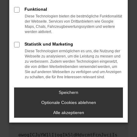
Fenster?
Funktional
Starte dein Gerät neu.
Diese Technologien bieten die bestmögliche Funktionalität
Das kann manchmal helfen, vorübergehende
der Webseite. Services von Drittanbietern wie Google
Maps, Chats, Fahrzeugbewertungssystem und weitere
Probleme zu beheben.
werden aktiviert.
Stelle sicher, dass dein Browser und dein
Betriebssystem auf dem neuesten Stand
Statistik und Marketing
sind.
Diese Technologien ermöglichen es uns, die Nutzung der
Webseite zu analysieren, um die Leistung zu messen und
Veraltete Software birgt nicht nur ein
zu verbessern. Zudem werden Technologien eingesetzt,
Sicherheitsrisiko, sondern kann auch dazu
die von dritten Werbetreibenden verwendet werden, um
führen, dass bestimmte Funktionen nicht mehr
Sie auf anderen Webseiten zu verfolgen und um Anzeigen
unterstützt werden.
zu schalten, die für Ihre Interessen relevant sind.
Wende dich an den Webseitenbetreiber.
Speichern
Wenn du alle oben genannten Schritte versucht
hast, kontaktiere uns bitte. Wir werden
Optionale Cookies ablehnen
versuchen, das Problem zu beheben. Du kannst
Alle akzeptieren
uns diesen Text schicken, um uns bei der
Fehlersuche zu unterstützen:
ewogICJuYW1lIjogIk5ldHdvcmtFcnJvciIs