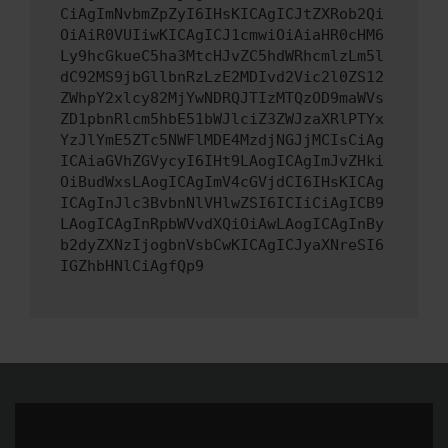
CiAgImNvbmZpZyI6IHsKICAgICJtZXRob2Qi
OiAiR0VUIiwKICAgICJ1cmwiOiAiaHR0cHM6
Ly9hcGkueC5ha3MtcHJvZC5hdWRhcmlzLm5l
dC92MS9jbGllbnRzLzE2MDIvd2Vic2l0ZS12
ZWhpY2xlcy82MjYwNDRQJTIzMTQzOD9maWVs
ZD1pbnRlcm5hbE51bWJlciZ3ZWJzaXRlPTYx
YzJlYmE5ZTc5NWFlMDE4MzdjNGJjMCIsCiAg
ICAiaGVhZGVycyI6IHt9LAogICAgImJvZHki
OiBudWxsLAogICAgImV4cGVjdCI6IHsKICAg
ICAgInJlc3BvbnNlVHlwZSI6ICIiCiAgICB9
LAogICAgInRpbWVvdXQiOiAwLAogICAgInBy
b2dyZXNzIjogbnVsbCwKICAgICJyaXNreSI6
IGZhbHNlCiAgfQp9