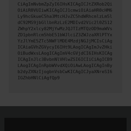
CiAgImNvbmZpZyI6IHsKICAgICJtZXRob2Qi
OiAiR0VUIiwKICAgICJ1cmwiOiAiaHR0cHM6
Ly9hcGkueC5ha3MtcHJvZC5hdWRhcmlzLm5l
dC92MS9jbGllbnRzLzE2MDIvd2Vic2l0ZS12
ZWhpY2xlcy82MjYwMzJQJTIzMTQzOD9maWVs
ZD1pbnRlcm5hbE51bWJlciZ3ZWJzaXRlPTYx
YzJlYmE5ZTc5NWFlMDE4MzdjNGJjMCIsCiAg
ICAiaGVhZGVycyI6IHt9LAogICAgImJvZHki
OiBudWxsLAogICAgImV4cGVjdCI6IHsKICAg
ICAgInJlc3BvbnNlVHlwZSI6ICIiCiAgICB9
LAogICAgInRpbWVvdXQiOiAwLAogICAgInBy
b2dyZXNzIjogbnVsbCwKICAgICJyaXNreSI6
IGZhbHNlCiAgfQp9