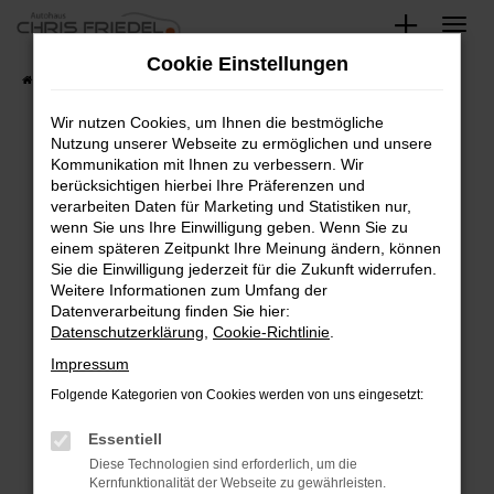
Zum
Hauptinhalt
Cookie Einstellungen
springen
Startseite
Fahrzeugangebote
Fahrzeugsuche
Wir nutzen Cookies, um Ihnen die bestmögliche
Nutzung unserer Webseite zu ermöglichen und unsere
Kommunikation mit Ihnen zu verbessern. Wir
Fehler: Network Error
berücksichtigen hierbei Ihre Präferenzen und
verarbeiten Daten für Marketing und Statistiken nur,
Beim Laden ist ein Fehler aufgetreten.
wenn Sie uns Ihre Einwilligung geben. Wenn Sie zu
Hier sind ein paar Tipps, die dir helfen können:
einem späteren Zeitpunkt Ihre Meinung ändern, können
Sie die Einwilligung jederzeit für die Zukunft widerrufen.
Überprüfe deine Firewall und deine
Weitere Informationen zum Umfang der
Internetverbindung.
Datenverarbeitung finden Sie hier:
Datenschutzerklärung
,
Cookie-Richtlinie
.
Laden andere Webseiten, zum Beispiel deine
Suchmaschine?
Impressum
Prüfe deine Browsererweiterungen.
Folgende Kategorien von Cookies werden von uns eingesetzt:
Manche Erweiterungen, wie Werbeblocker,
Essentiell
können das Laden bestimmter Seiten
verhindern. Funktioniert die Seite in einem
Diese Technologien sind erforderlich, um die
Kernfunktionalität der Webseite zu gewährleisten.
anderen Browser oder in einem privaten