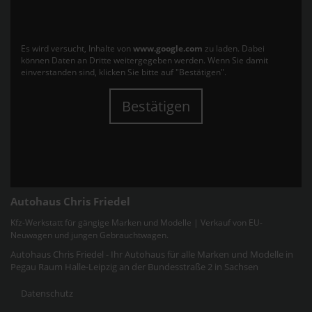
Es wird versucht, Inhalte von
www.google.com
zu laden. Dabei
können Daten an Dritte weitergegeben werden. Wenn Sie damit
einverstanden sind, klicken Sie bitte auf "Bestätigen".
Bestätigen
Autohaus Chris Friedel
Kfz-Werkstatt für gängige Marken und Modelle | Verkauf von EU-
Neuwagen und jungen Gebrauchtwagen.
Autohaus Chris Friedel - Ihr Autohaus für alle Marken und Modelle in
Pegau Raum Halle-Leipzig an der Bundesstraße 2 in Sachsen
Datenschutz