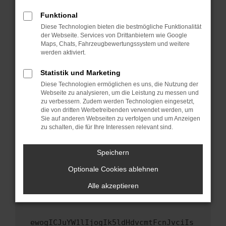
Fenster?
Funktional
Starte dein Gerät neu.
Diese Technologien bieten die bestmögliche Funktionalität
Das kann manchmal helfen, vorübergehende
der Webseite. Services von Drittanbietern wie Google
Maps, Chats, Fahrzeugbewertungssystem und weitere
Probleme zu beheben.
werden aktiviert.
Stelle sicher, dass dein Browser und dein
Betriebssystem auf dem neuesten Stand
Statistik und Marketing
sind.
Diese Technologien ermöglichen es uns, die Nutzung der
Webseite zu analysieren, um die Leistung zu messen und
Veraltete Software birgt nicht nur ein
zu verbessern. Zudem werden Technologien eingesetzt,
Sicherheitsrisiko, sondern kann auch dazu
die von dritten Werbetreibenden verwendet werden, um
führen, dass bestimmte Funktionen nicht mehr
Sie auf anderen Webseiten zu verfolgen und um Anzeigen
unterstützt werden.
zu schalten, die für Ihre Interessen relevant sind.
Wende dich an den Webseitenbetreiber.
Speichern
Wenn du alle oben genannten Schritte versucht
hast, kontaktiere uns bitte. Wir werden
Optionale Cookies ablehnen
versuchen, das Problem zu beheben. Du kannst
Alle akzeptieren
uns diesen Text schicken, um uns bei der
Fehlersuche zu unterstützen:
ewogICJuYW1lIjogIk5ldHdvcmtFcnJvciIs