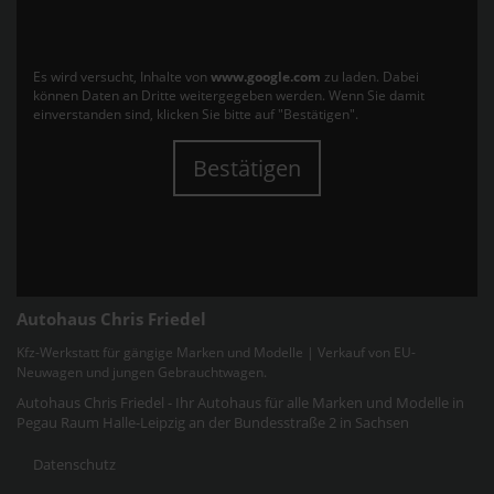
Es wird versucht, Inhalte von
www.google.com
zu laden. Dabei
können Daten an Dritte weitergegeben werden. Wenn Sie damit
einverstanden sind, klicken Sie bitte auf "Bestätigen".
Bestätigen
Autohaus Chris Friedel
Kfz-Werkstatt für gängige Marken und Modelle | Verkauf von EU-
Neuwagen und jungen Gebrauchtwagen.
Autohaus Chris Friedel - Ihr Autohaus für alle Marken und Modelle in
Pegau Raum Halle-Leipzig an der Bundesstraße 2 in Sachsen
Datenschutz