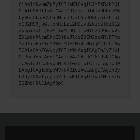
CiAgImNvbmZpZyI6IHsKICAgICJtZXRob2Qi
OiAiR0VUIiwKICAgICJ1cmwiOiAiaHR0cHM6
Ly9hcGkueC5ha3MtcHJvZC5hdWRhcmlzLm5l
dC92MS9jbGllbnRzLzE2MDIvd2Vic2l0ZS12
ZWhpY2xlcy82MjYwMjJQJTIzMTQzOD9maWVs
ZD1pbnRlcm5hbE51bWJlciZ3ZWJzaXRlPTYx
YzJlYmE5ZTc5NWFlMDE4MzdjNGJjMCIsCiAg
ICAiaGVhZGVycyI6IHt9LAogICAgImJvZHki
OiBudWxsLAogICAgImV4cGVjdCI6IHsKICAg
ICAgInJlc3BvbnNlVHlwZSI6ICIiCiAgICB9
LAogICAgInRpbWVvdXQiOiAwLAogICAgInBy
b2dyZXNzIjogbnVsbCwKICAgICJyaXNreSI6
IGZhbHNlCiAgfQp9