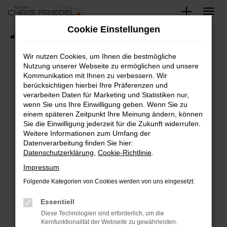
Zum
Hauptinhalt
Cookie Einstellungen
springen
Startseite
Fahrzeugangebote
Fahrzeugsuche
Wir nutzen Cookies, um Ihnen die bestmögliche
Nutzung unserer Webseite zu ermöglichen und unsere
Kommunikation mit Ihnen zu verbessern. Wir
Fehler: Network Error
berücksichtigen hierbei Ihre Präferenzen und
verarbeiten Daten für Marketing und Statistiken nur,
Beim Laden ist ein Fehler aufgetreten.
wenn Sie uns Ihre Einwilligung geben. Wenn Sie zu
Hier sind ein paar Tipps, die dir helfen können:
einem späteren Zeitpunkt Ihre Meinung ändern, können
Sie die Einwilligung jederzeit für die Zukunft widerrufen.
Überprüfe deine Firewall und deine
Weitere Informationen zum Umfang der
Internetverbindung.
Datenverarbeitung finden Sie hier:
Datenschutzerklärung
,
Cookie-Richtlinie
.
Laden andere Webseiten, zum Beispiel deine
Suchmaschine?
Impressum
Prüfe deine Browsererweiterungen.
Folgende Kategorien von Cookies werden von uns eingesetzt:
Manche Erweiterungen, wie Werbeblocker,
Essentiell
können das Laden bestimmter Seiten
verhindern. Funktioniert die Seite in einem
Diese Technologien sind erforderlich, um die
Kernfunktionalität der Webseite zu gewährleisten.
anderen Browser oder in einem privaten