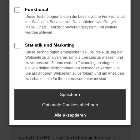
Fenster?
Funktional
Starte dein Gerät neu.
Diese Technologien bieten die bestmögliche Funktionalität
Das kann manchmal helfen, vorübergehende
der Webseite. Services von Drittanbietern wie Google
Maps, Chats, Fahrzeugbewertungssystem und weitere
Probleme zu beheben.
werden aktiviert.
Stelle sicher, dass dein Browser und dein
Betriebssystem auf dem neuesten Stand
Statistik und Marketing
sind.
Diese Technologien ermöglichen es uns, die Nutzung der
Webseite zu analysieren, um die Leistung zu messen und
Veraltete Software birgt nicht nur ein
zu verbessern. Zudem werden Technologien eingesetzt,
Sicherheitsrisiko, sondern kann auch dazu
die von dritten Werbetreibenden verwendet werden, um
führen, dass bestimmte Funktionen nicht mehr
Sie auf anderen Webseiten zu verfolgen und um Anzeigen
unterstützt werden.
zu schalten, die für Ihre Interessen relevant sind.
Wende dich an den Webseitenbetreiber.
Speichern
Wenn du alle oben genannten Schritte versucht
hast, kontaktiere uns bitte. Wir werden
Optionale Cookies ablehnen
versuchen, das Problem zu beheben. Du kannst
Alle akzeptieren
uns diesen Text schicken, um uns bei der
Fehlersuche zu unterstützen:
ewogICJuYW1lIjogIk5ldHdvcmtFcnJvciIs