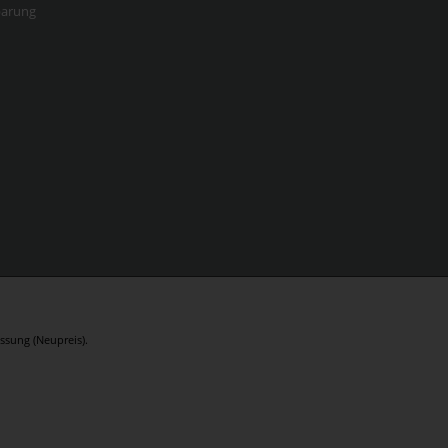
barung
ssung (Neupreis).