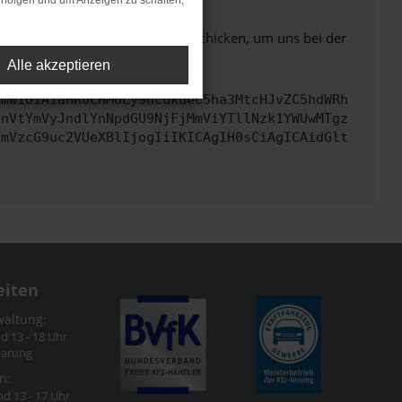
rfolgen und um Anzeigen zu schalten,
ben. Du kannst uns diesen Text schicken, um uns bei der
Alle akzeptieren
cmwiOiAiaHR0cHM6Ly9hcGkueC5ha3MtcHJvZC5hdWRh
TnVtYmVyJndlYnNpdGU9NjFjMmViYTllNzk1YWUwMTgz
cmVzcG9uc2VUeXBlIjogIiIKICAgIH0sCiAgICAidGlt
eiten
waltung:
nd 13 - 18 Uhr
barung
n:
nd 13 - 17 Uhr