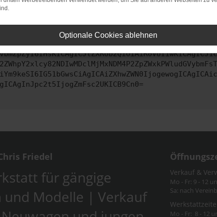
on dritten Werbetreibenden verwendet werden, um Sie auf anderen Webseiten zu ve
ind.
ontaktiere uns bitte. Wir werden versuchen, das Problem zu behe
Optionale Cookies ablehnen
vbmZpZyI6IHsKICAgICJtZXRob2QiOiAiR0VUIiwKICAgICJ1
2ZWhpY2xlcy82NDIwMDclMjMxNDM4P2ZpZWxkPWludGVybmFs
iYm9keSI6IG51bGwsCiAgICAiZXhwZWN0IjogewogICAgICAi
gICAgInJpc2t5IjogZmFsc2UKICB9Cn0=
hris Friedel
Öffnungsz
Verkauf & Ver
kstatt für gängige
Mo - Fr: 9 - 12 u
Sa: nach Verein
 und Modelle | Verkauf
Werkstattzeite
-Neuwagen und jungen
Mo - Fr: 8 - 12 u