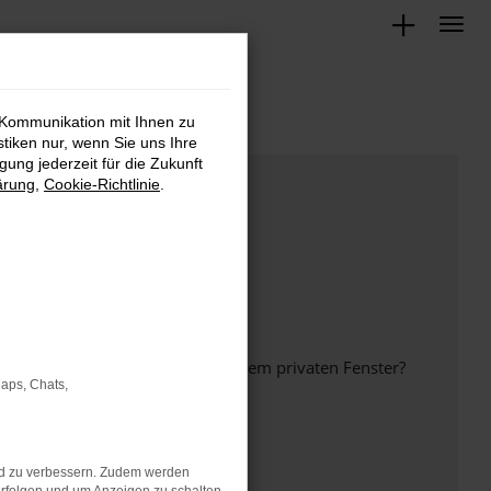
 Kommunikation mit Ihnen zu
stiken nur, wenn Sie uns Ihre
ung jederzeit für die Zukunft
ärung
,
Cookie-Richtlinie
.
inem anderen Browser oder in einem privaten Fenster?
Maps, Chats,
nd zu verbessern. Zudem werden
ht mehr unterstützt werden.