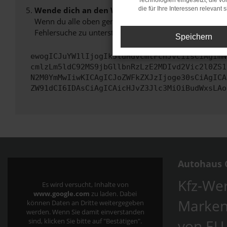
Technologien eingesetzt, die v
Wende dich an den Webseitenbetreiber.
die für Ihre Interessen relevant s
Wenn du alle oben genannten Schritte versucht hast, k
Fehlersuche zu unterstützen:
Speichern
ewogICJuYW1lIjogIk5ldHdvcmtFcnJvciIsCiAgImN
cmlzLm5ldC92MS9jbGllbnRzLzE2MDIvd2Vic2l0ZS1
N2M0YmMwIiwKICAgICJoZWFkZXJzIjoge30sCiAgICA
ZW91dCI6IDAsCiAgICAicHJvZ3Jlc3MiOiBudWxsLAo
Autohaus C
Kfz-Wer
Es wird versucht, Inhalte von
www.google.com
zu laden. Dabei
Marken
können Daten an Dritte weitergegeben
werden. Wenn Sie damit einverstanden
von EU
sind, klicken Sie bitte auf "Bestätigen".