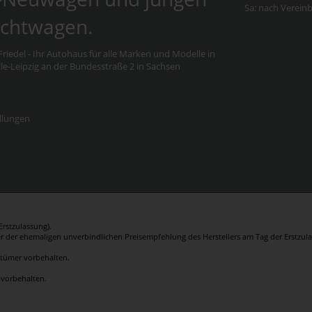
Sa: nach Verein
chtwagen.
riedel - Ihr Autohaus für alle Marken und Modelle in
e-Leipzig an der Bundesstraße 2 in Sachsen
llungen
rstzulassung).
er der ehemaligen unverbindlichen Preisempfehlung des Herstellers am Tag der Erstzula
rrtümer vorbehalten.
 vorbehalten.