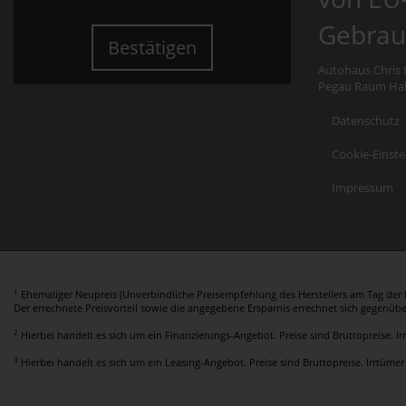
Gebrau
Bestätigen
Autohaus Chris F
Pegau Raum Hall
Datenschutz
Cookie-Einste
Impressum
1
Ehemaliger Neupreis (Unverbindliche Preisempfehlung des Herstellers am Tag der E
Der errechnete Preisvorteil sowie die angegebene Ersparnis errechnet sich gegenüb
2
Hierbei handelt es sich um ein Finanzierungs-Angebot. Preise sind Bruttopreise. I
3
Hierbei handelt es sich um ein Leasing-Angebot. Preise sind Bruttopreise. Irrtümer