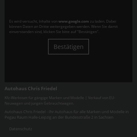
Es wird versucht, Inhalte von
www.google.com
zu laden. Dabei
können Daten an Dritte weitergegeben werden. Wenn Sie damit
einverstanden sind, klicken Sie bitte auf "Bestätigen".
Bestätigen
Autohaus Chris Friedel
Kfz-Werkstatt für gängige Marken und Modelle | Verkauf von EU-
Neuwagen und jungen Gebrauchtwagen.
Autohaus Chris Friedel - Ihr Autohaus für alle Marken und Modelle in
Pegau Raum Halle-Leipzig an der Bundesstraße 2 in Sachsen
Datenschutz