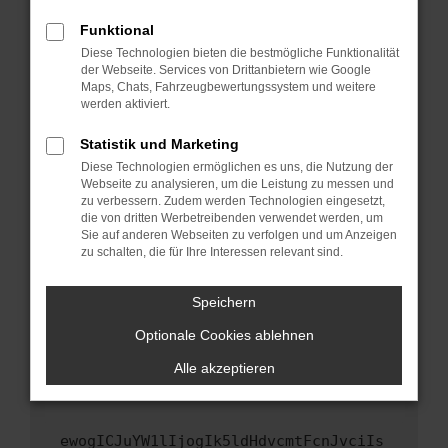
Fenster?
Funktional
Starte dein Gerät neu.
Diese Technologien bieten die bestmögliche Funktionalität
Das kann manchmal helfen, vorübergehende
der Webseite. Services von Drittanbietern wie Google
Maps, Chats, Fahrzeugbewertungssystem und weitere
Probleme zu beheben.
werden aktiviert.
Stelle sicher, dass dein Browser und dein
Betriebssystem auf dem neuesten Stand
Statistik und Marketing
sind.
Diese Technologien ermöglichen es uns, die Nutzung der
Webseite zu analysieren, um die Leistung zu messen und
Veraltete Software birgt nicht nur ein
zu verbessern. Zudem werden Technologien eingesetzt,
Sicherheitsrisiko, sondern kann auch dazu
die von dritten Werbetreibenden verwendet werden, um
führen, dass bestimmte Funktionen nicht mehr
Sie auf anderen Webseiten zu verfolgen und um Anzeigen
unterstützt werden.
zu schalten, die für Ihre Interessen relevant sind.
Wende dich an den Webseitenbetreiber.
Speichern
Wenn du alle oben genannten Schritte versucht
hast, kontaktiere uns bitte. Wir werden
Optionale Cookies ablehnen
versuchen, das Problem zu beheben. Du kannst
Alle akzeptieren
uns diesen Text schicken, um uns bei der
Fehlersuche zu unterstützen:
ewogICJuYW1lIjogIk5ldHdvcmtFcnJvciIs