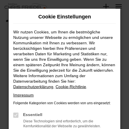
Zum
Hauptinhalt
Cookie Einstellungen
springen
Startseite
Fahrzeugangebote
Fahrzeugsuche
Wir nutzen Cookies, um Ihnen die bestmögliche
Nutzung unserer Webseite zu ermöglichen und unsere
Kommunikation mit Ihnen zu verbessern. Wir
Fehler: Network Error
berücksichtigen hierbei Ihre Präferenzen und
verarbeiten Daten für Marketing und Statistiken nur,
Beim Laden ist ein Fehler aufgetreten.
wenn Sie uns Ihre Einwilligung geben. Wenn Sie zu
Hier sind ein paar Tipps, die dir helfen können:
einem späteren Zeitpunkt Ihre Meinung ändern, können
Sie die Einwilligung jederzeit für die Zukunft widerrufen.
Überprüfe deine Firewall und deine
Weitere Informationen zum Umfang der
Internetverbindung.
Datenverarbeitung finden Sie hier:
Datenschutzerklärung
,
Cookie-Richtlinie
.
Laden andere Webseiten, zum Beispiel deine
Suchmaschine?
Impressum
Prüfe deine Browsererweiterungen.
Folgende Kategorien von Cookies werden von uns eingesetzt:
Manche Erweiterungen, wie Werbeblocker,
Essentiell
können das Laden bestimmter Seiten
verhindern. Funktioniert die Seite in einem
Diese Technologien sind erforderlich, um die
Kernfunktionalität der Webseite zu gewährleisten.
anderen Browser oder in einem privaten