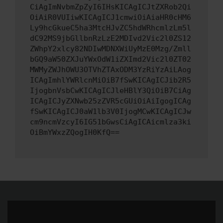
CiAgImNvbmZpZyI6IHsKICAgICJtZXRob2Qi
OiAiR0VUIiwKICAgICJ1cmwiOiAiaHR0cHM6
Ly9hcGkueC5ha3MtcHJvZC5hdWRhcmlzLm5l
dC92MS9jbGllbnRzLzE2MDIvd2Vic2l0ZS12
ZWhpY2xlcy82NDIwMDNXWiUyMzE0Mzg/Zmll
bGQ9aW50ZXJuYWxOdW1iZXImd2Vic2l0ZT02
MWMyZWJhOWU3OTVhZTAxODM3YzRiYzAiLAog
ICAgImhlYWRlcnMiOiB7fSwKICAgICJib2R5
IjogbnVsbCwKICAgICJleHBlY3QiOiB7CiAg
ICAgICJyZXNwb25zZVR5cGUiOiAiIgogICAg
fSwKICAgICJ0aW1lb3V0IjogMCwKICAgICJw
cm9ncmVzcyI6IG51bGwsCiAgICAicmlza3ki
OiBmYWxzZQogIH0KfQ==