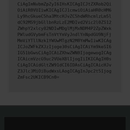
CiAgImNvbmZpZyI6IHsKICAgICJtZXRob2Qi
OiAiR0VUIiwKICAgICJ1cmwiOiAiaHR0cHM6
Ly9hcGkueC5ha3MtcHJvZC5hdWRhcmlzLm5l
dC92MS9jbGllbnRzLzE2MDIvd2Vic2l0ZS12
ZWhpY2xlcy82NDIwMDglMjMxNDM4P2ZpZWxk
PWludGVybmFsTnVtYmVyJndlYnNpdGU9NjFj
MmViYTllNzk1YWUwMTgzN2M0YmMwIiwKICAg
ICJoZWFkZXJzIjoge30sCiAgICAiYm9keSI6
IG51bGwsCiAgICAiZXhwZWN0IjogewogICAg
ICAicmVzcG9uc2VUeXBlIjogIiIKICAgIH0s
CiAgICAidGltZW91dCI6IDAsCiAgICAicHJv
Z3Jlc3MiOiBudWxsLAogICAgInJpc2t5Ijog
ZmFsc2UKICB9Cn0=