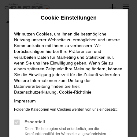
Zum
Hauptinhalt
Cookie Einstellungen
springen
Startseite
Fahrzeugangebote
Fahrzeugsuche
Wir nutzen Cookies, um Ihnen die bestmögliche
Nutzung unserer Webseite zu ermöglichen und unsere
Kommunikation mit Ihnen zu verbessern. Wir
Fehler: Network Error
berücksichtigen hierbei Ihre Präferenzen und
verarbeiten Daten für Marketing und Statistiken nur,
Beim Laden ist ein Fehler aufgetreten.
wenn Sie uns Ihre Einwilligung geben. Wenn Sie zu
Hier sind ein paar Tipps, die dir helfen können:
einem späteren Zeitpunkt Ihre Meinung ändern, können
Sie die Einwilligung jederzeit für die Zukunft widerrufen.
Überprüfe deine Firewall und deine
Weitere Informationen zum Umfang der
Internetverbindung.
Datenverarbeitung finden Sie hier:
Datenschutzerklärung
,
Cookie-Richtlinie
.
Laden andere Webseiten, zum Beispiel deine
Suchmaschine?
Impressum
Prüfe deine Browsererweiterungen.
Folgende Kategorien von Cookies werden von uns eingesetzt:
Manche Erweiterungen, wie Werbeblocker,
Essentiell
können das Laden bestimmter Seiten
verhindern. Funktioniert die Seite in einem
Diese Technologien sind erforderlich, um die
Kernfunktionalität der Webseite zu gewährleisten.
anderen Browser oder in einem privaten