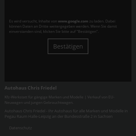
Es wird versucht, Inhalte von
www.google.com
zu laden. Dabei
können Daten an Dritte weitergegeben werden. Wenn Sie damit
einverstanden sind, klicken Sie bitte auf "Bestätigen".
Bestätigen
Autohaus Chris Friedel
Kfz-Werkstatt für gängige Marken und Modelle | Verkauf von EU-
Neuwagen und jungen Gebrauchtwagen.
Autohaus Chris Friedel - Ihr Autohaus für alle Marken und Modelle in
Pegau Raum Halle-Leipzig an der Bundesstraße 2 in Sachsen
Datenschutz