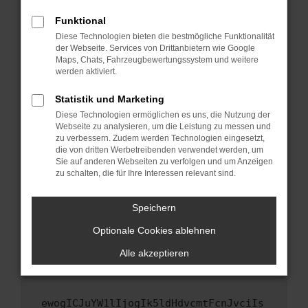
Fenster?
Funktional
Starte dein Gerät neu.
Diese Technologien bieten die bestmögliche Funktionalität
Das kann manchmal helfen, vorübergehende
der Webseite. Services von Drittanbietern wie Google
Maps, Chats, Fahrzeugbewertungssystem und weitere
Probleme zu beheben.
werden aktiviert.
Stelle sicher, dass dein Browser und dein
Betriebssystem auf dem neuesten Stand
Statistik und Marketing
sind.
Diese Technologien ermöglichen es uns, die Nutzung der
Webseite zu analysieren, um die Leistung zu messen und
Veraltete Software birgt nicht nur ein
zu verbessern. Zudem werden Technologien eingesetzt,
Sicherheitsrisiko, sondern kann auch dazu
die von dritten Werbetreibenden verwendet werden, um
führen, dass bestimmte Funktionen nicht mehr
Sie auf anderen Webseiten zu verfolgen und um Anzeigen
unterstützt werden.
zu schalten, die für Ihre Interessen relevant sind.
Wende dich an den Webseitenbetreiber.
Speichern
Wenn du alle oben genannten Schritte versucht
hast, kontaktiere uns bitte. Wir werden
Optionale Cookies ablehnen
versuchen, das Problem zu beheben. Du kannst
Alle akzeptieren
uns diesen Text schicken, um uns bei der
Fehlersuche zu unterstützen:
ewogICJuYW1lIjogIk5ldHdvcmtFcnJvciIs