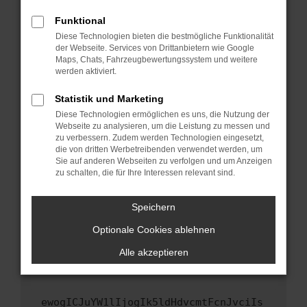
Fenster?
Funktional
Starte dein Gerät neu.
Diese Technologien bieten die bestmögliche Funktionalität
Das kann manchmal helfen, vorübergehende
der Webseite. Services von Drittanbietern wie Google
Maps, Chats, Fahrzeugbewertungssystem und weitere
Probleme zu beheben.
werden aktiviert.
Stelle sicher, dass dein Browser und dein
Betriebssystem auf dem neuesten Stand
Statistik und Marketing
sind.
Diese Technologien ermöglichen es uns, die Nutzung der
Webseite zu analysieren, um die Leistung zu messen und
Veraltete Software birgt nicht nur ein
zu verbessern. Zudem werden Technologien eingesetzt,
Sicherheitsrisiko, sondern kann auch dazu
die von dritten Werbetreibenden verwendet werden, um
führen, dass bestimmte Funktionen nicht mehr
Sie auf anderen Webseiten zu verfolgen und um Anzeigen
unterstützt werden.
zu schalten, die für Ihre Interessen relevant sind.
Wende dich an den Webseitenbetreiber.
Speichern
Wenn du alle oben genannten Schritte versucht
hast, kontaktiere uns bitte. Wir werden
Optionale Cookies ablehnen
versuchen, das Problem zu beheben. Du kannst
Alle akzeptieren
uns diesen Text schicken, um uns bei der
Fehlersuche zu unterstützen:
ewogICJuYW1lIjogIk5ldHdvcmtFcnJvciIs