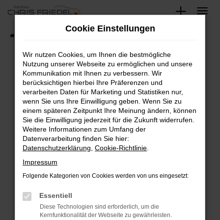
Zum
Hauptinhalt
Cookie Einstellungen
springen
Startseite
Fahrzeugangebote
Fahrzeugsuche
Wir nutzen Cookies, um Ihnen die bestmögliche
Nutzung unserer Webseite zu ermöglichen und unsere
Kommunikation mit Ihnen zu verbessern. Wir
Fehler: Network Error
berücksichtigen hierbei Ihre Präferenzen und
verarbeiten Daten für Marketing und Statistiken nur,
Beim Laden ist ein Fehler aufgetreten.
wenn Sie uns Ihre Einwilligung geben. Wenn Sie zu
Hier sind ein paar Tipps, die dir helfen können:
einem späteren Zeitpunkt Ihre Meinung ändern, können
Sie die Einwilligung jederzeit für die Zukunft widerrufen.
Überprüfe deine Firewall und deine
Weitere Informationen zum Umfang der
Internetverbindung.
Datenverarbeitung finden Sie hier:
Datenschutzerklärung
,
Cookie-Richtlinie
.
Laden andere Webseiten, zum Beispiel deine
Suchmaschine?
Impressum
Prüfe deine Browsererweiterungen.
Folgende Kategorien von Cookies werden von uns eingesetzt:
Manche Erweiterungen, wie Werbeblocker,
Essentiell
können das Laden bestimmter Seiten
verhindern. Funktioniert die Seite in einem
Diese Technologien sind erforderlich, um die
Kernfunktionalität der Webseite zu gewährleisten.
anderen Browser oder in einem privaten