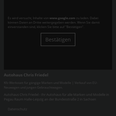
Es wird versucht, Inhalte von
www.google.com
zu laden. Dabei
können Daten an Dritte weitergegeben werden. Wenn Sie damit
einverstanden sind, klicken Sie bitte auf "Bestätigen".
Bestätigen
Autohaus Chris Friedel
Kfz-Werkstatt für gängige Marken und Modelle | Verkauf von EU-
Neuwagen und jungen Gebrauchtwagen.
Autohaus Chris Friedel - Ihr Autohaus für alle Marken und Modelle in
Pegau Raum Halle-Leipzig an der Bundesstraße 2 in Sachsen
Datenschutz