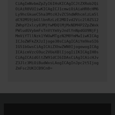
CiAgImNvbmZpZyI6IHsKICAgICJtZXRob2Qi
OiAiR0VUIiwKICAgICJ1cmwiOiAiaHR0cHM6
Ly9hcGkueC5ha3MtcHJvZC5hdWRhcmlzLm5l
dC92MS9jbGllbnRzLzE2MDIvd2Vic2l0ZS12
ZWhpY2xlcy83MjYwMDQlMjMxNDM4P2ZpZWxk
PWludGVybmFsTnVtYmVyJndlYnNpdGU9NjFj
MmViYTllNzk1YWUwMTgzN2M0YmMwIiwKICAg
ICJoZWFkZXJzIjoge30sCiAgICAiYm9keSI6
IG51bGwsCiAgICAiZXhwZWN0IjogewogICAg
ICAicmVzcG9uc2VUeXBlIjogIiIKICAgIH0s
CiAgICAidGltZW91dCI6IDAsCiAgICAicHJv
Z3Jlc3MiOiBudWxsLAogICAgInJpc2t5Ijog
ZmFsc2UKICB9Cn0=