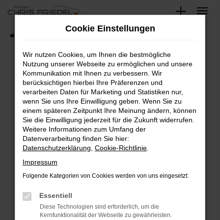
Zum
Hauptinhalt
Cookie Einstellungen
springen
Startseite
Fahrzeugangebote
Fahrzeugsuche
Wir nutzen Cookies, um Ihnen die bestmögliche
Nutzung unserer Webseite zu ermöglichen und unsere
Kommunikation mit Ihnen zu verbessern. Wir
Fehler: Network Error
berücksichtigen hierbei Ihre Präferenzen und
verarbeiten Daten für Marketing und Statistiken nur,
Beim Laden ist ein Fehler aufgetreten.
wenn Sie uns Ihre Einwilligung geben. Wenn Sie zu
Hier sind ein paar Tipps, die dir helfen können:
einem späteren Zeitpunkt Ihre Meinung ändern, können
Sie die Einwilligung jederzeit für die Zukunft widerrufen.
Überprüfe deine Firewall und deine
Weitere Informationen zum Umfang der
Internetverbindung.
Datenverarbeitung finden Sie hier:
Datenschutzerklärung
,
Cookie-Richtlinie
.
Laden andere Webseiten, zum Beispiel deine
Suchmaschine?
Impressum
Prüfe deine Browsererweiterungen.
Folgende Kategorien von Cookies werden von uns eingesetzt:
Manche Erweiterungen, wie Werbeblocker,
Essentiell
können das Laden bestimmter Seiten
verhindern. Funktioniert die Seite in einem
Diese Technologien sind erforderlich, um die
Kernfunktionalität der Webseite zu gewährleisten.
anderen Browser oder in einem privaten