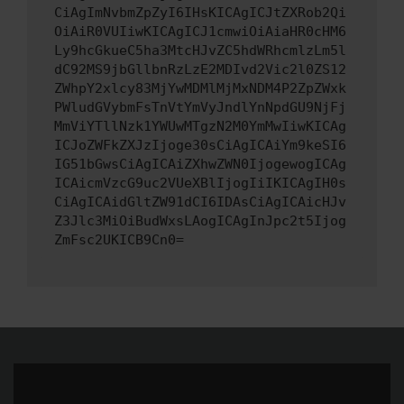
CiAgImNvbmZpZyI6IHsKICAgICJtZXRob2Qi
OiAiR0VUIiwKICAgICJ1cmwiOiAiaHR0cHM6
Ly9hcGkueC5ha3MtcHJvZC5hdWRhcmlzLm5l
dC92MS9jbGllbnRzLzE2MDIvd2Vic2l0ZS12
ZWhpY2xlcy83MjYwMDMlMjMxNDM4P2ZpZWxk
PWludGVybmFsTnVtYmVyJndlYnNpdGU9NjFj
MmViYTllNzk1YWUwMTgzN2M0YmMwIiwKICAg
ICJoZWFkZXJzIjoge30sCiAgICAiYm9keSI6
IG51bGwsCiAgICAiZXhwZWN0IjogewogICAg
ICAicmVzcG9uc2VUeXBlIjogIiIKICAgIH0s
CiAgICAidGltZW91dCI6IDAsCiAgICAicHJv
Z3Jlc3MiOiBudWxsLAogICAgInJpc2t5Ijog
ZmFsc2UKICB9Cn0=