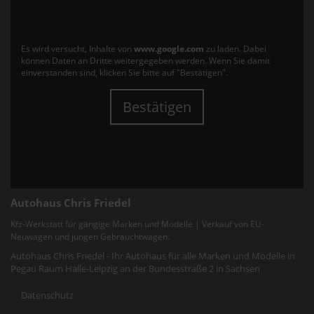
Es wird versucht, Inhalte von
www.google.com
zu laden. Dabei
können Daten an Dritte weitergegeben werden. Wenn Sie damit
einverstanden sind, klicken Sie bitte auf "Bestätigen".
Bestätigen
Autohaus Chris Friedel
Kfz-Werkstatt für gängige Marken und Modelle | Verkauf von EU-
Neuwagen und jungen Gebrauchtwagen.
Autohaus Chris Friedel - Ihr Autohaus für alle Marken und Modelle in
Pegau Raum Halle-Leipzig an der Bundesstraße 2 in Sachsen
Datenschutz