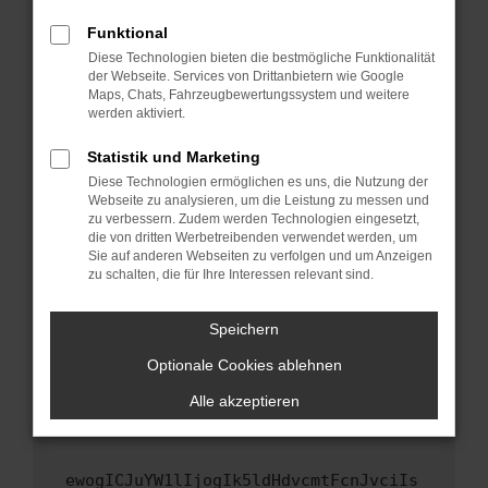
Fenster?
Funktional
Starte dein Gerät neu.
Diese Technologien bieten die bestmögliche Funktionalität
Das kann manchmal helfen, vorübergehende
der Webseite. Services von Drittanbietern wie Google
Maps, Chats, Fahrzeugbewertungssystem und weitere
Probleme zu beheben.
werden aktiviert.
Stelle sicher, dass dein Browser und dein
Betriebssystem auf dem neuesten Stand
Statistik und Marketing
sind.
Diese Technologien ermöglichen es uns, die Nutzung der
Webseite zu analysieren, um die Leistung zu messen und
Veraltete Software birgt nicht nur ein
zu verbessern. Zudem werden Technologien eingesetzt,
Sicherheitsrisiko, sondern kann auch dazu
die von dritten Werbetreibenden verwendet werden, um
führen, dass bestimmte Funktionen nicht mehr
Sie auf anderen Webseiten zu verfolgen und um Anzeigen
unterstützt werden.
zu schalten, die für Ihre Interessen relevant sind.
Wende dich an den Webseitenbetreiber.
Speichern
Wenn du alle oben genannten Schritte versucht
hast, kontaktiere uns bitte. Wir werden
Optionale Cookies ablehnen
versuchen, das Problem zu beheben. Du kannst
Alle akzeptieren
uns diesen Text schicken, um uns bei der
Fehlersuche zu unterstützen:
ewogICJuYW1lIjogIk5ldHdvcmtFcnJvciIs