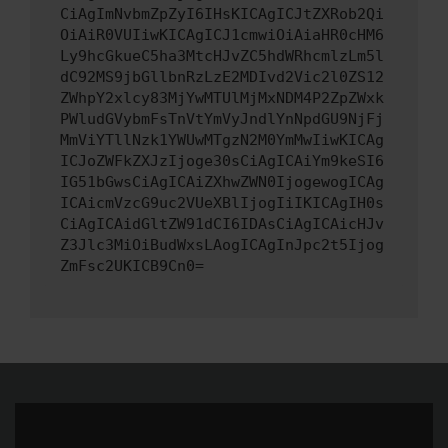
CiAgImNvbmZpZyI6IHsKICAgICJtZXRob2Qi
OiAiR0VUIiwKICAgICJ1cmwiOiAiaHR0cHM6
Ly9hcGkueC5ha3MtcHJvZC5hdWRhcmlzLm5l
dC92MS9jbGllbnRzLzE2MDIvd2Vic2l0ZS12
ZWhpY2xlcy83MjYwMTUlMjMxNDM4P2ZpZWxk
PWludGVybmFsTnVtYmVyJndlYnNpdGU9NjFj
MmViYTllNzk1YWUwMTgzN2M0YmMwIiwKICAg
ICJoZWFkZXJzIjoge30sCiAgICAiYm9keSI6
IG51bGwsCiAgICAiZXhwZWN0IjogewogICAg
ICAicmVzcG9uc2VUeXBlIjogIiIKICAgIH0s
CiAgICAidGltZW91dCI6IDAsCiAgICAicHJv
Z3Jlc3MiOiBudWxsLAogICAgInJpc2t5Ijog
ZmFsc2UKICB9Cn0=