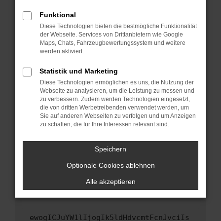
Fenster?
Funktional
Starte dein Gerät neu.
Diese Technologien bieten die bestmögliche Funktionalität
Das kann manchmal helfen, vorübergehende
der Webseite. Services von Drittanbietern wie Google
Maps, Chats, Fahrzeugbewertungssystem und weitere
Probleme zu beheben.
werden aktiviert.
Stelle sicher, dass dein Browser und dein
Betriebssystem auf dem neuesten Stand
Statistik und Marketing
sind.
Diese Technologien ermöglichen es uns, die Nutzung der
Webseite zu analysieren, um die Leistung zu messen und
Veraltete Software birgt nicht nur ein
zu verbessern. Zudem werden Technologien eingesetzt,
Sicherheitsrisiko, sondern kann auch dazu
die von dritten Werbetreibenden verwendet werden, um
führen, dass bestimmte Funktionen nicht mehr
Sie auf anderen Webseiten zu verfolgen und um Anzeigen
unterstützt werden.
zu schalten, die für Ihre Interessen relevant sind.
Wende dich an den Webseitenbetreiber.
Speichern
Wenn du alle oben genannten Schritte versucht
hast, kontaktiere uns bitte. Wir werden
Optionale Cookies ablehnen
versuchen, das Problem zu beheben. Du kannst
Alle akzeptieren
uns diesen Text schicken, um uns bei der
Fehlersuche zu unterstützen:
ewogICJuYW1lIjogIk5ldHdvcmtFcnJvciIs