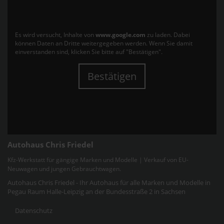
Es wird versucht, Inhalte von
www.google.com
zu laden. Dabei
können Daten an Dritte weitergegeben werden. Wenn Sie damit
einverstanden sind, klicken Sie bitte auf "Bestätigen".
Bestätigen
Autohaus Chris Friedel
Kfz-Werkstatt für gängige Marken und Modelle | Verkauf von EU-
Neuwagen und jungen Gebrauchtwagen.
Autohaus Chris Friedel - Ihr Autohaus für alle Marken und Modelle in
Pegau Raum Halle-Leipzig an der Bundesstraße 2 in Sachsen
Datenschutz