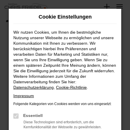
Zum
Hauptinhalt
Cookie Einstellungen
springen
Startseite
Fahrzeugangebote
Fahrzeugsuche
Wir nutzen Cookies, um Ihnen die bestmögliche
Nutzung unserer Webseite zu ermöglichen und unsere
Kommunikation mit Ihnen zu verbessern. Wir
Fehler: Network Error
berücksichtigen hierbei Ihre Präferenzen und
verarbeiten Daten für Marketing und Statistiken nur,
Beim Laden ist ein Fehler aufgetreten.
wenn Sie uns Ihre Einwilligung geben. Wenn Sie zu
Hier sind ein paar Tipps, die dir helfen können:
einem späteren Zeitpunkt Ihre Meinung ändern, können
Sie die Einwilligung jederzeit für die Zukunft widerrufen.
Überprüfe deine Firewall und deine
Weitere Informationen zum Umfang der
Internetverbindung.
Datenverarbeitung finden Sie hier:
Datenschutzerklärung
,
Cookie-Richtlinie
.
Laden andere Webseiten, zum Beispiel deine
Suchmaschine?
Impressum
Prüfe deine Browsererweiterungen.
Folgende Kategorien von Cookies werden von uns eingesetzt:
Manche Erweiterungen, wie Werbeblocker,
Essentiell
können das Laden bestimmter Seiten
verhindern. Funktioniert die Seite in einem
Diese Technologien sind erforderlich, um die
Kernfunktionalität der Webseite zu gewährleisten.
anderen Browser oder in einem privaten