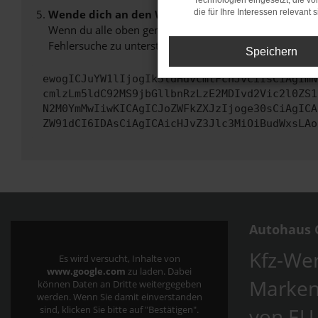
Technologien eingesetzt, die v
Wende dich an den Webseitenbetreiber.
die für Ihre Interessen relevant s
Wenn du alle oben genannten Schritte versucht hast, k
Fehlersuche zu unterstützen:
Speichern
ewogICJuYW1lIjogIk5ldHdvcmtFcnJvciIsCiAgImN
cmlzLm5ldC92MS9jbGllbnRzLzE2MDIvd2Vic2l0ZS1
N2M0YmMwIiwKICAgICJoZWFkZXJzIjoge30sCiAgICA
ZW91dCI6IDAsCiAgICAicHJvZ3Jlc3MiOiBudWxsLAo
Autohaus C
Kfz-Wer
Es wird versucht, Inhalte von
www.google.com
zu laden. Dabei
Marken
können Daten an Dritte weitergegeben
werden. Wenn Sie damit einverstanden
von EU
sind, klicken Sie bitte auf "Bestätigen".