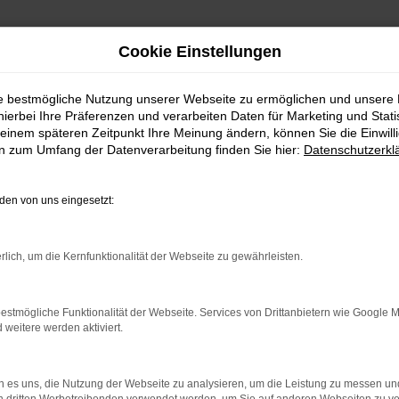
Cookie Einstellungen
ie bestmögliche Nutzung unserer Webseite zu ermöglichen und unsere
hierbei Ihre Präferenzen und verarbeiten Daten für Marketing und Stati
einem späteren Zeitpunkt Ihre Meinung ändern, können Sie die Einwillig
en zum Umfang der Datenverarbeitung finden Sie hier:
Datenschutzerkl
en von uns eingesetzt:
indung.
hine?
rlich, um die Kernfunktionalität der Webseite zu gewährleisten.
aden bestimmter Seiten verhindern. Funktioniert die Seite in e
estmögliche Funktionalität der Webseite. Services von Drittanbietern wie Google 
eitere werden aktiviert.
 zu beheben.
bssystem auf dem neuesten Stand sind.
 es uns, die Nutzung der Webseite zu analysieren, um die Leistung zu messen u
ko, sondern kann auch dazu führen, dass bestimmte Funktionen nic