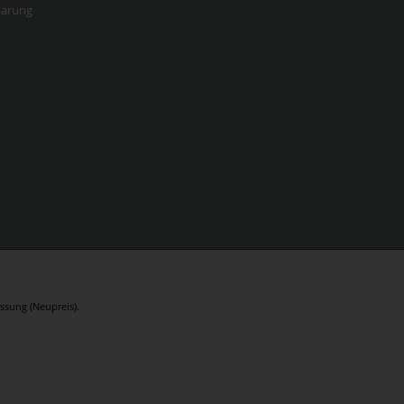
barung
ssung (Neupreis).