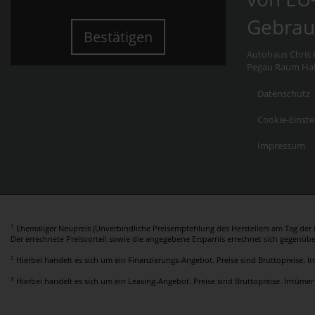
Gebrau
Bestätigen
Autohaus Chris F
Pegau Raum Hall
Datenschutz
Cookie-Einste
Impressum
1
Ehemaliger Neupreis (Unverbindliche Preisempfehlung des Herstellers am Tag der E
Der errechnete Preisvorteil sowie die angegebene Ersparnis errechnet sich gegenüb
2
Hierbei handelt es sich um ein Finanzierungs-Angebot. Preise sind Bruttopreise. I
3
Hierbei handelt es sich um ein Leasing-Angebot. Preise sind Bruttopreise. Irrtümer