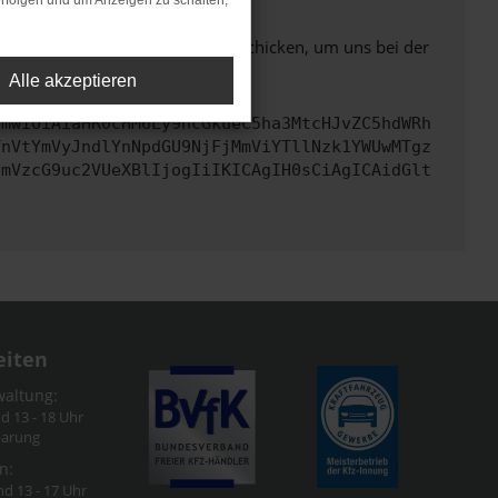
rfolgen und um Anzeigen zu schalten,
ben. Du kannst uns diesen Text schicken, um uns bei der
Alle akzeptieren
cmwiOiAiaHR0cHM6Ly9hcGkueC5ha3MtcHJvZC5hdWRh
TnVtYmVyJndlYnNpdGU9NjFjMmViYTllNzk1YWUwMTgz
cmVzcG9uc2VUeXBlIjogIiIKICAgIH0sCiAgICAidGlt
eiten
waltung:
nd 13 - 18 Uhr
barung
n:
nd 13 - 17 Uhr