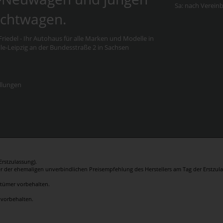
Sa: nach Verein
chtwagen.
riedel - Ihr Autohaus für alle Marken und Modelle in
e-Leipzig an der Bundesstraße 2 in Sachsen
llungen
rstzulassung).
er der ehemaligen unverbindlichen Preisempfehlung des Herstellers am Tag der Erstzula
rrtümer vorbehalten.
 vorbehalten.