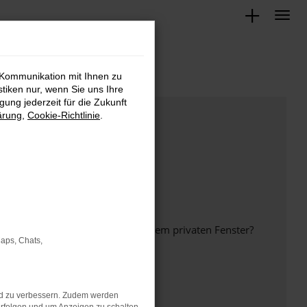
 Kommunikation mit Ihnen zu
stiken nur, wenn Sie uns Ihre
ung jederzeit für die Zukunft
ärung
,
Cookie-Richtlinie
.
inem anderen Browser oder in einem privaten Fenster?
Maps, Chats,
nd zu verbessern. Zudem werden
ht mehr unterstützt werden.