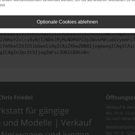
on dritten Werbetreibenden verwendet werden, um Sie auf anderen Webseiten zu ve
ind.
ontaktiere uns bitte. Wir werden versuchen, das Problem zu behe
Optionale Cookies ablehnen
vbmZpZyI6IHsKICAgICJtZXRob2QiOiAiR0VUIiwKICAgICJ1
2ZWhpY2xlcy8yNjI2NDklMjMxNDM4P2ZpZWxkPWludGVybmFs
iYm9keSI6IG51bGwsCiAgICAiZXhwZWN0IjogewogICAgICAi
gICAgInJpc2t5IjogZmFsc2UKICB9Cn0=
hris Friedel
Öffnungsz
Verkauf & Ver
kstatt für gängige
Mo - Fr: 9 - 12 u
Sa: nach Verein
 und Modelle | Verkauf
Werkstattzeite
-Neuwagen und jungen
Mo - Fr: 8 - 12 u