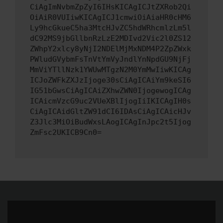
CiAgImNvbmZpZyI6IHsKICAgICJtZXRob2Qi
OiAiR0VUIiwKICAgICJ1cmwiOiAiaHR0cHM6
Ly9hcGkueC5ha3MtcHJvZC5hdWRhcmlzLm5l
dC92MS9jbGllbnRzLzE2MDIvd2Vic2l0ZS12
ZWhpY2xlcy8yNjI2NDElMjMxNDM4P2ZpZWxk
PWludGVybmFsTnVtYmVyJndlYnNpdGU9NjFj
MmViYTllNzk1YWUwMTgzN2M0YmMwIiwKICAg
ICJoZWFkZXJzIjoge30sCiAgICAiYm9keSI6
IG51bGwsCiAgICAiZXhwZWN0IjogewogICAg
ICAicmVzcG9uc2VUeXBlIjogIiIKICAgIH0s
CiAgICAidGltZW91dCI6IDAsCiAgICAicHJv
Z3Jlc3MiOiBudWxsLAogICAgInJpc2t5Ijog
ZmFsc2UKICB9Cn0=