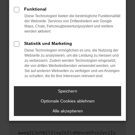
Fenster?
Funktional
Starte dein Gerät neu.
Diese Technologien bieten die bestmögliche Funktionalität
Das kann manchmal helfen, vorübergehende
der Webseite. Services von Drittanbietern wie Google
Maps, Chats, Fahrzeugbewertungssystem und weitere
Probleme zu beheben.
werden aktiviert.
Stelle sicher, dass dein Browser und dein
Betriebssystem auf dem neuesten Stand
Statistik und Marketing
sind.
Diese Technologien ermöglichen es uns, die Nutzung der
Webseite zu analysieren, um die Leistung zu messen und
Veraltete Software birgt nicht nur ein
zu verbessern. Zudem werden Technologien eingesetzt,
Sicherheitsrisiko, sondern kann auch dazu
die von dritten Werbetreibenden verwendet werden, um
führen, dass bestimmte Funktionen nicht mehr
Sie auf anderen Webseiten zu verfolgen und um Anzeigen
unterstützt werden.
zu schalten, die für Ihre Interessen relevant sind.
Wende dich an den Webseitenbetreiber.
Speichern
Wenn du alle oben genannten Schritte versucht
hast, kontaktiere uns bitte. Wir werden
Optionale Cookies ablehnen
versuchen, das Problem zu beheben. Du kannst
Alle akzeptieren
uns diesen Text schicken, um uns bei der
Fehlersuche zu unterstützen:
ewogICJuYW1lIjogIk5ldHdvcmtFcnJvciIs