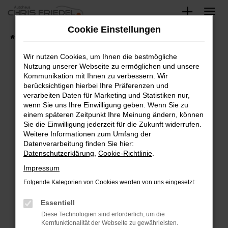
Zum
Hauptinhalt
Cookie Einstellungen
springen
Startseite
Fahrzeugangebote
Fahrzeugsuche
Wir nutzen Cookies, um Ihnen die bestmögliche
Nutzung unserer Webseite zu ermöglichen und unsere
Kommunikation mit Ihnen zu verbessern. Wir
Fehler: Network Error
berücksichtigen hierbei Ihre Präferenzen und
verarbeiten Daten für Marketing und Statistiken nur,
Beim Laden ist ein Fehler aufgetreten.
wenn Sie uns Ihre Einwilligung geben. Wenn Sie zu
Hier sind ein paar Tipps, die dir helfen können:
einem späteren Zeitpunkt Ihre Meinung ändern, können
Sie die Einwilligung jederzeit für die Zukunft widerrufen.
Überprüfe deine Firewall und deine
Weitere Informationen zum Umfang der
Internetverbindung.
Datenverarbeitung finden Sie hier:
Datenschutzerklärung
,
Cookie-Richtlinie
.
Laden andere Webseiten, zum Beispiel deine
Suchmaschine?
Impressum
Prüfe deine Browsererweiterungen.
Folgende Kategorien von Cookies werden von uns eingesetzt:
Manche Erweiterungen, wie Werbeblocker,
Essentiell
können das Laden bestimmter Seiten
verhindern. Funktioniert die Seite in einem
Diese Technologien sind erforderlich, um die
Kernfunktionalität der Webseite zu gewährleisten.
anderen Browser oder in einem privaten