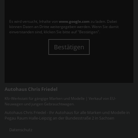
Es wird versucht, Inhalte von
www.google.com
zu laden. Dabei
können Daten an Dritte weitergegeben werden. Wenn Sie damit
einverstanden sind, klicken Sie bitte auf "Bestätigen".
Bestätigen
Autohaus Chris Friedel
Kfz-Werkstatt für gängige Marken und Modelle | Verkauf von EU-
Neuwagen und jungen Gebrauchtwagen.
Autohaus Chris Friedel - Ihr Autohaus für alle Marken und Modelle in
Pegau Raum Halle-Leipzig an der Bundesstraße 2 in Sachsen
Datenschutz