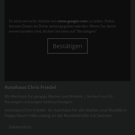
Es wird versucht, Inhalte von
www.google.com
zu laden. Dabei
können Daten an Dritte weitergegeben werden. Wenn Sie damit
einverstanden sind, klicken Sie bitte auf "Bestätigen".
Bestätigen
Autohaus Chris Friedel
Kfz-Werkstatt für gängige Marken und Modelle | Verkauf von EU-
Neuwagen und jungen Gebrauchtwagen.
Autohaus Chris Friedel - Ihr Autohaus für alle Marken und Modelle in
Pegau Raum Halle-Leipzig an der Bundesstraße 2 in Sachsen
Datenschutz