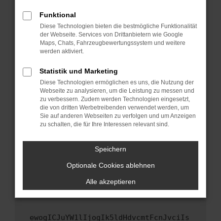
Fenster?
Funktional
Starte dein Gerät neu.
Diese Technologien bieten die bestmögliche Funktionalität
Das kann manchmal helfen, vorübergehende
der Webseite. Services von Drittanbietern wie Google
Maps, Chats, Fahrzeugbewertungssystem und weitere
Probleme zu beheben.
werden aktiviert.
Stelle sicher, dass dein Browser und dein
Betriebssystem auf dem neuesten Stand
Statistik und Marketing
sind.
Diese Technologien ermöglichen es uns, die Nutzung der
Webseite zu analysieren, um die Leistung zu messen und
Veraltete Software birgt nicht nur ein
zu verbessern. Zudem werden Technologien eingesetzt,
Sicherheitsrisiko, sondern kann auch dazu
die von dritten Werbetreibenden verwendet werden, um
führen, dass bestimmte Funktionen nicht mehr
Sie auf anderen Webseiten zu verfolgen und um Anzeigen
unterstützt werden.
zu schalten, die für Ihre Interessen relevant sind.
Wende dich an den Webseitenbetreiber.
Speichern
Wenn du alle oben genannten Schritte versucht
hast, kontaktiere uns bitte. Wir werden
Optionale Cookies ablehnen
versuchen, das Problem zu beheben. Du kannst
Alle akzeptieren
uns diesen Text schicken, um uns bei der
Fehlersuche zu unterstützen:
ewogICJuYW1lIjogIk5ldHdvcmtFcnJvciIs