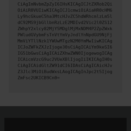
CiAgImNvbmZpZyI6IHsKICAgICJtZXRob2Qi
OiAiR0VUIiwKICAgICJ1cmwiOiAiaHR0cHM6
Ly9hcGkueC5ha3MtcHJvZC5hdWRhcmlzLm5l
dC92MS9jbGllbnRzLzE2MDIvd2Vic2l0ZS12
ZWhpY2xlcy82MjY5MDglMjMxNDM4P2ZpZWxk
PWludGVybmFsTnVtYmVyJndlYnNpdGU9NjFj
MmViYTllNzk1YWUwMTgzN2M0YmMwIiwKICAg
ICJoZWFkZXJzIjoge30sCiAgICAiYm9keSI6
IG51bGwsCiAgICAiZXhwZWN0IjogewogICAg
ICAicmVzcG9uc2VUeXBlIjogIiIKICAgIH0s
CiAgICAidGltZW91dCI6IDAsCiAgICAicHJv
Z3Jlc3MiOiBudWxsLAogICAgInJpc2t5Ijog
ZmFsc2UKICB9Cn0=