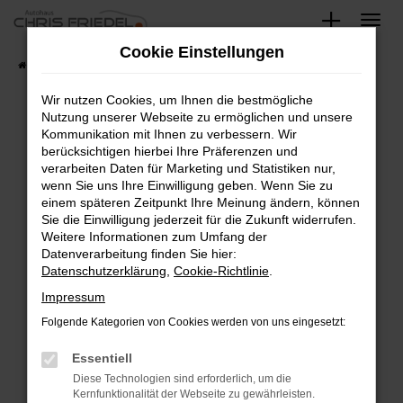
Zum
Hauptinhalt
Cookie Einstellungen
springen
Startseite
Fahrzeugangebote
Fahrzeugsuche
Wir nutzen Cookies, um Ihnen die bestmögliche
Nutzung unserer Webseite zu ermöglichen und unsere
Kommunikation mit Ihnen zu verbessern. Wir
Fehler: Network Error
berücksichtigen hierbei Ihre Präferenzen und
verarbeiten Daten für Marketing und Statistiken nur,
Beim Laden ist ein Fehler aufgetreten.
wenn Sie uns Ihre Einwilligung geben. Wenn Sie zu
Hier sind ein paar Tipps, die dir helfen können:
einem späteren Zeitpunkt Ihre Meinung ändern, können
Sie die Einwilligung jederzeit für die Zukunft widerrufen.
Überprüfe deine Firewall und deine
Weitere Informationen zum Umfang der
Internetverbindung.
Datenverarbeitung finden Sie hier:
Datenschutzerklärung
,
Cookie-Richtlinie
.
Laden andere Webseiten, zum Beispiel deine
Suchmaschine?
Impressum
Prüfe deine Browsererweiterungen.
Folgende Kategorien von Cookies werden von uns eingesetzt:
Manche Erweiterungen, wie Werbeblocker,
Essentiell
können das Laden bestimmter Seiten
verhindern. Funktioniert die Seite in einem
Diese Technologien sind erforderlich, um die
Kernfunktionalität der Webseite zu gewährleisten.
anderen Browser oder in einem privaten