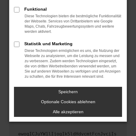
Fenster?
Funktional
Starte dein Gerät neu.
Diese Technologien bieten die bestmögliche Funktionalität
Das kann manchmal helfen, vorübergehende
der Webseite. Services von Drittanbietern wie Google
Maps, Chats, Fahrzeugbewertungssystem und weitere
Probleme zu beheben.
werden aktiviert.
Stelle sicher, dass dein Browser und dein
Betriebssystem auf dem neuesten Stand
Statistik und Marketing
sind.
Diese Technologien ermöglichen es uns, die Nutzung der
Webseite zu analysieren, um die Leistung zu messen und
Veraltete Software birgt nicht nur ein
zu verbessern. Zudem werden Technologien eingesetzt,
Sicherheitsrisiko, sondern kann auch dazu
die von dritten Werbetreibenden verwendet werden, um
führen, dass bestimmte Funktionen nicht mehr
Sie auf anderen Webseiten zu verfolgen und um Anzeigen
unterstützt werden.
zu schalten, die für Ihre Interessen relevant sind.
Wende dich an den Webseitenbetreiber.
Speichern
Wenn du alle oben genannten Schritte versucht
hast, kontaktiere uns bitte. Wir werden
Optionale Cookies ablehnen
versuchen, das Problem zu beheben. Du kannst
Alle akzeptieren
uns diesen Text schicken, um uns bei der
Fehlersuche zu unterstützen:
ewogICJuYW1lIjogIk5ldHdvcmtFcnJvciIs