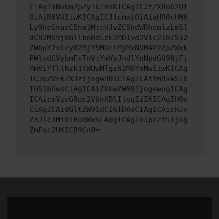
CiAgImNvbmZpZyI6IHsKICAgICJtZXRob2Qi
OiAiR0VUIiwKICAgICJ1cmwiOiAiaHR0cHM6
Ly9hcGkueC5ha3MtcHJvZC5hdWRhcmlzLm5l
dC92MS9jbGllbnRzLzE2MDIvd2Vic2l0ZS12
ZWhpY2xlcy82MjY5MDclMjMxNDM4P2ZpZWxk
PWludGVybmFsTnVtYmVyJndlYnNpdGU9NjFj
MmViYTllNzk1YWUwMTgzN2M0YmMwIiwKICAg
ICJoZWFkZXJzIjoge30sCiAgICAiYm9keSI6
IG51bGwsCiAgICAiZXhwZWN0IjogewogICAg
ICAicmVzcG9uc2VUeXBlIjogIiIKICAgIH0s
CiAgICAidGltZW91dCI6IDAsCiAgICAicHJv
Z3Jlc3MiOiBudWxsLAogICAgInJpc2t5Ijog
ZmFsc2UKICB9Cn0=