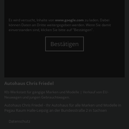
Es wird versucht, Inhalte von
www.google.com
zu laden. Dabei
können Daten an Dritte weitergegeben werden. Wenn Sie damit
einverstanden sind, klicken Sie bitte auf "Bestätigen".
Bestätigen
Autohaus Chris Friedel
Kfz-Werkstatt für gängige Marken und Modelle | Verkauf von EU-
Neuwagen und jungen Gebrauchtwagen.
Autohaus Chris Friedel - Ihr Autohaus für alle Marken und Modelle in
Pegau Raum Halle-Leipzig an der Bundesstraße 2 in Sachsen
Datenschutz