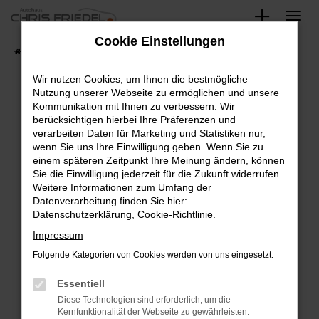
Zum
Hauptinhalt
Cookie Einstellungen
springen
Startseite
Fahrzeugangebote
Fahrzeugsuche
Wir nutzen Cookies, um Ihnen die bestmögliche
Nutzung unserer Webseite zu ermöglichen und unsere
Kommunikation mit Ihnen zu verbessern. Wir
Fehler: Network Error
berücksichtigen hierbei Ihre Präferenzen und
verarbeiten Daten für Marketing und Statistiken nur,
Beim Laden ist ein Fehler aufgetreten.
wenn Sie uns Ihre Einwilligung geben. Wenn Sie zu
Hier sind ein paar Tipps, die dir helfen können:
einem späteren Zeitpunkt Ihre Meinung ändern, können
Sie die Einwilligung jederzeit für die Zukunft widerrufen.
Überprüfe deine Firewall und deine
Weitere Informationen zum Umfang der
Internetverbindung.
Datenverarbeitung finden Sie hier:
Datenschutzerklärung
,
Cookie-Richtlinie
.
Laden andere Webseiten, zum Beispiel deine
Suchmaschine?
Impressum
Prüfe deine Browsererweiterungen.
Folgende Kategorien von Cookies werden von uns eingesetzt:
Manche Erweiterungen, wie Werbeblocker,
Essentiell
können das Laden bestimmter Seiten
verhindern. Funktioniert die Seite in einem
Diese Technologien sind erforderlich, um die
Kernfunktionalität der Webseite zu gewährleisten.
anderen Browser oder in einem privaten