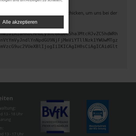
rfolgen und um Anzeigen zu schalten,
ben. Du kannst uns diesen Text schicken, um uns bei der
Alle akzeptieren
cmwiOiAiaHR0cHM6Ly9hcGkueC5ha3MtcHJvZC5hdWRh
TnVtYmVyJndlYnNpdGU9NjFjMmViYTllNzk1YWUwMTgz
cmVzcG9uc2VUeXBlIjogIiIKICAgIH0sCiAgICAidGlt
eiten
waltung:
nd 13 - 18 Uhr
barung
n:
nd 13 - 17 Uhr