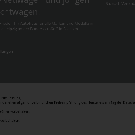
Sa: nach Verein
chtwagen.
riedel - Ihr Autohaus für alle Marken und Modelle in
e-Leipzig an der Bundesstraße 2 in Sachsen
llungen
rstzulassung).
er der ehemaligen unverbindlichen Preisempfehlung des Herstellers am Tag der Erstzula
rrtümer vorbehalten.
 vorbehalten.