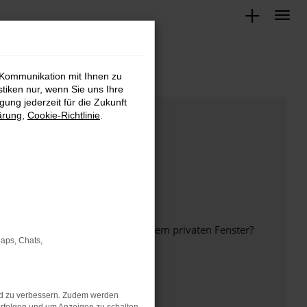
 Kommunikation mit Ihnen zu
stiken nur, wenn Sie uns Ihre
ung jederzeit für die Zukunft
ärung
,
Cookie-Richtlinie
.
inem anderen Browser oder in einem privaten Fenster?
Maps, Chats,
nd zu verbessern. Zudem werden
ht mehr unterstützt werden.