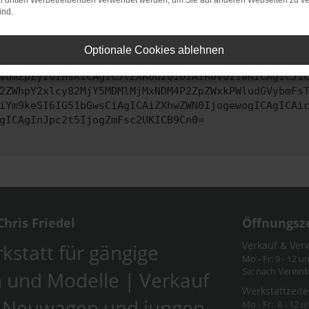
on dritten Werbetreibenden verwendet werden, um Sie auf anderen Webseiten zu ve
ind.
ontaktiere uns bitte. Wir werden versuchen, das Problem zu behe
Optionale Cookies ablehnen
vbmZpZyI6IHsKICAgICJtZXRob2QiOiAiR0VUIiwKICAgICJ1
2ZWhpY2xlcy82MjY5MDMlMjMxNDM4P2ZpZWxkPWludGVybmFs
iYm9keSI6IG51bGwsCiAgICAiZXhwZWN0IjogewogICAgICAi
gICAgInJpc2t5IjogZmFsc2UKICB9Cn0=
hris Friedel
Öffnungsz
Verkauf & Ver
kstatt für gängige
Mo - Fr: 9 - 12 u
Sa: nach Verein
 und Modelle | Verkauf
Werkstattzeite
-Neuwagen und jungen
Mo - Fr: 8 - 12 u