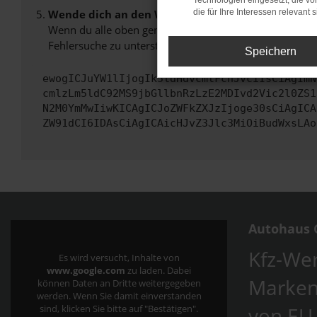
Technologien eingesetzt, die v
Wende dich an den Webseitenbetreiber.
die für Ihre Interessen relevant s
Wenn du alle oben genannten Schritte versucht hast, k
Fehlersuche zu unterstützen:
Speichern
ewogICJuYW1lIjogIk5ldHdvcmtFcnJvciIsCiAgImN
cmlzLm5ldC92MS9jbGllbnRzLzE2MDIvd2Vic2l0ZS1
N2M0YmMwIiwKICAgICJoZWFkZXJzIjoge30sCiAgICA
ZW91dCI6IDAsCiAgICAicHJvZ3Jlc3MiOiBudWxsLAo
Autohaus C
Kfz-Wer
Es wird versucht, Inhalte von
www.google.com
zu laden. Dabei
Marken
können Daten an Dritte weitergegeben
werden. Wenn Sie damit einverstanden
von EU
sind, klicken Sie bitte auf "Bestätigen".