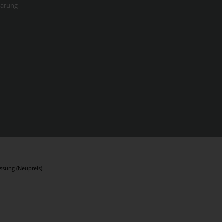
barung
ssung (Neupreis).