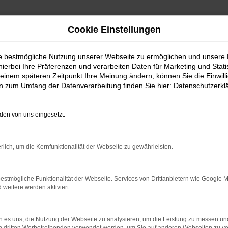
Cookie Einstellungen
ie bestmögliche Nutzung unserer Webseite zu ermöglichen und unsere
hierbei Ihre Präferenzen und verarbeiten Daten für Marketing und Stati
einem späteren Zeitpunkt Ihre Meinung ändern, können Sie die Einwillig
en zum Umfang der Datenverarbeitung finden Sie hier:
Datenschutzerkl
en von uns eingesetzt:
indung.
hine?
rlich, um die Kernfunktionalität der Webseite zu gewährleisten.
aden bestimmter Seiten verhindern. Funktioniert die Seite in e
estmögliche Funktionalität der Webseite. Services von Drittanbietern wie Google 
eitere werden aktiviert.
 zu beheben.
bssystem auf dem neuesten Stand sind.
 es uns, die Nutzung der Webseite zu analysieren, um die Leistung zu messen u
ko, sondern kann auch dazu führen, dass bestimmte Funktionen nic