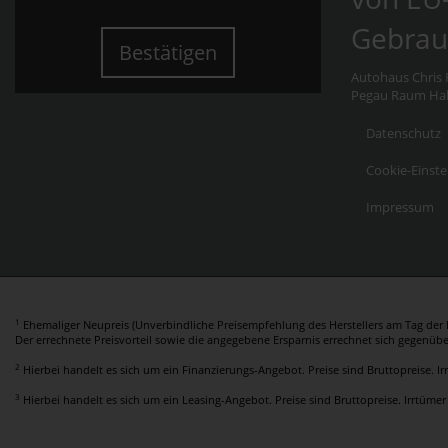
Gebrau
Bestätigen
Autohaus Chris F
Pegau Raum Hall
Datenschutz
Cookie-Einste
Impressum
1
Ehemaliger Neupreis (Unverbindliche Preisempfehlung des Herstellers am Tag der E
Der errechnete Preisvorteil sowie die angegebene Ersparnis errechnet sich gegenüb
2
Hierbei handelt es sich um ein Finanzierungs-Angebot. Preise sind Bruttopreise. I
3
Hierbei handelt es sich um ein Leasing-Angebot. Preise sind Bruttopreise. Irrtümer