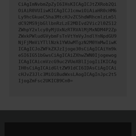
CiAgImNvbmZpZyI6IHsKICAgICJtZXRob2Qi
OiAiR0VUIiwKICAgICJ1cmwiOiAiaHR0cHM6
Ly9hcGkueC5ha3MtcHJvZC5hdWRhcmlzLm5l
dC92MS9jbGllbnRzLzE2MDIvd2Vic2l0ZS12
ZWhpY2xlcy8yMjUxNzRTRVAlMjMxNDM4P2Zp
ZWxkPWludGVybmFsTnVtYmVyJndlYnNpdGU9
NjFjMmViYTllNzk1YWUwMTgzN2M0YmMwIiwK
ICAgICJoZWFkZXJzIjoge30sCiAgICAiYm9k
eSI6IG51bGwsCiAgICAiZXhwZWN0Ijogewog
ICAgICAicmVzcG9uc2VUeXBlIjogIiIKICAg
IH0sCiAgICAidGltZW91dCI6IDAsCiAgICAi
cHJvZ3Jlc3MiOiBudWxsLAogICAgInJpc2t5
IjogZmFsc2UKICB9Cn0=