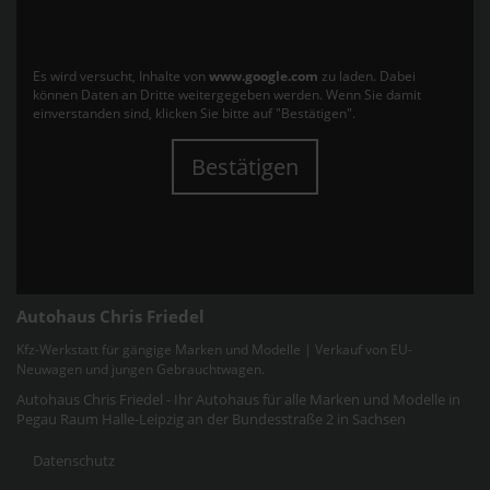
Es wird versucht, Inhalte von
www.google.com
zu laden. Dabei
können Daten an Dritte weitergegeben werden. Wenn Sie damit
einverstanden sind, klicken Sie bitte auf "Bestätigen".
Bestätigen
Autohaus Chris Friedel
Kfz-Werkstatt für gängige Marken und Modelle | Verkauf von EU-
Neuwagen und jungen Gebrauchtwagen.
Autohaus Chris Friedel - Ihr Autohaus für alle Marken und Modelle in
Pegau Raum Halle-Leipzig an der Bundesstraße 2 in Sachsen
Datenschutz