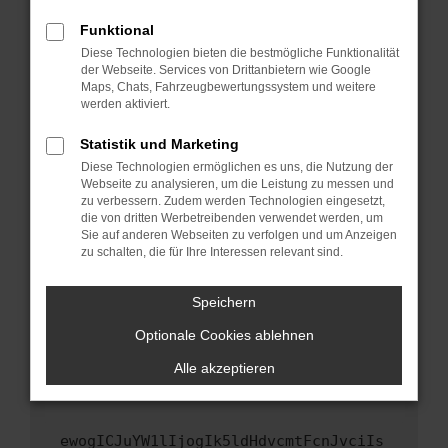
Fenster?
Funktional
Starte dein Gerät neu.
Diese Technologien bieten die bestmögliche Funktionalität
Das kann manchmal helfen, vorübergehende
der Webseite. Services von Drittanbietern wie Google
Maps, Chats, Fahrzeugbewertungssystem und weitere
Probleme zu beheben.
werden aktiviert.
Stelle sicher, dass dein Browser und dein
Betriebssystem auf dem neuesten Stand
Statistik und Marketing
sind.
Diese Technologien ermöglichen es uns, die Nutzung der
Webseite zu analysieren, um die Leistung zu messen und
Veraltete Software birgt nicht nur ein
zu verbessern. Zudem werden Technologien eingesetzt,
Sicherheitsrisiko, sondern kann auch dazu
die von dritten Werbetreibenden verwendet werden, um
führen, dass bestimmte Funktionen nicht mehr
Sie auf anderen Webseiten zu verfolgen und um Anzeigen
unterstützt werden.
zu schalten, die für Ihre Interessen relevant sind.
Wende dich an den Webseitenbetreiber.
Speichern
Wenn du alle oben genannten Schritte versucht
hast, kontaktiere uns bitte. Wir werden
Optionale Cookies ablehnen
versuchen, das Problem zu beheben. Du kannst
Alle akzeptieren
uns diesen Text schicken, um uns bei der
Fehlersuche zu unterstützen:
ewogICJuYW1lIjogIk5ldHdvcmtFcnJvciIs