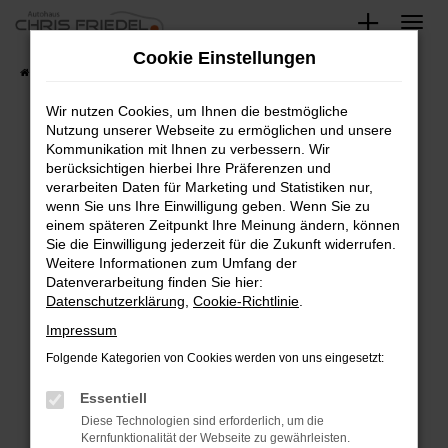
Zum
Hauptinhalt
Cookie Einstellungen
springen
Startseite
Fahrzeugangebote
Fahrzeugsuche
Wir nutzen Cookies, um Ihnen die bestmögliche
Nutzung unserer Webseite zu ermöglichen und unsere
Kommunikation mit Ihnen zu verbessern. Wir
Fehler: Network Error
berücksichtigen hierbei Ihre Präferenzen und
verarbeiten Daten für Marketing und Statistiken nur,
Beim Laden ist ein Fehler aufgetreten.
wenn Sie uns Ihre Einwilligung geben. Wenn Sie zu
Hier sind ein paar Tipps, die dir helfen können:
einem späteren Zeitpunkt Ihre Meinung ändern, können
Sie die Einwilligung jederzeit für die Zukunft widerrufen.
Überprüfe deine Firewall und deine
Weitere Informationen zum Umfang der
Internetverbindung.
Datenverarbeitung finden Sie hier:
Datenschutzerklärung
,
Cookie-Richtlinie
.
Laden andere Webseiten, zum Beispiel deine
Suchmaschine?
Impressum
Prüfe deine Browsererweiterungen.
Folgende Kategorien von Cookies werden von uns eingesetzt:
Manche Erweiterungen, wie Werbeblocker,
Essentiell
können das Laden bestimmter Seiten
verhindern. Funktioniert die Seite in einem
Diese Technologien sind erforderlich, um die
Kernfunktionalität der Webseite zu gewährleisten.
anderen Browser oder in einem privaten