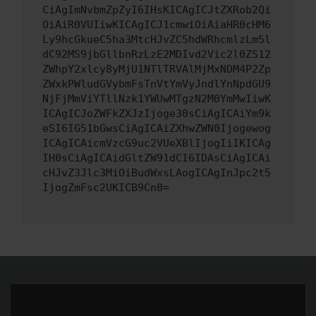
CiAgImNvbmZpZyI6IHsKICAgICJtZXRob2Qi
OiAiR0VUIiwKICAgICJ1cmwiOiAiaHR0cHM6
Ly9hcGkueC5ha3MtcHJvZC5hdWRhcmlzLm5l
dC92MS9jbGllbnRzLzE2MDIvd2Vic2l0ZS12
ZWhpY2xlcy8yMjU1NTlTRVAlMjMxNDM4P2Zp
ZWxkPWludGVybmFsTnVtYmVyJndlYnNpdGU9
NjFjMmViYTllNzk1YWUwMTgzN2M0YmMwIiwK
ICAgICJoZWFkZXJzIjoge30sCiAgICAiYm9k
eSI6IG51bGwsCiAgICAiZXhwZWN0Ijogewog
ICAgICAicmVzcG9uc2VUeXBlIjogIiIKICAg
IH0sCiAgICAidGltZW91dCI6IDAsCiAgICAi
cHJvZ3Jlc3MiOiBudWxsLAogICAgInJpc2t5
IjogZmFsc2UKICB9Cn0=