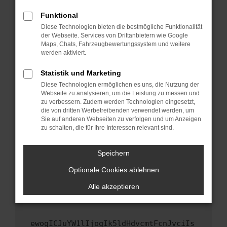
Fenster?
Funktional
Starte dein Gerät neu.
Diese Technologien bieten die bestmögliche Funktionalität
Das kann manchmal helfen, vorübergehende
der Webseite. Services von Drittanbietern wie Google
Maps, Chats, Fahrzeugbewertungssystem und weitere
Probleme zu beheben.
werden aktiviert.
Stelle sicher, dass dein Browser und dein
Betriebssystem auf dem neuesten Stand
Statistik und Marketing
sind.
Diese Technologien ermöglichen es uns, die Nutzung der
Webseite zu analysieren, um die Leistung zu messen und
Veraltete Software birgt nicht nur ein
zu verbessern. Zudem werden Technologien eingesetzt,
Sicherheitsrisiko, sondern kann auch dazu
die von dritten Werbetreibenden verwendet werden, um
führen, dass bestimmte Funktionen nicht mehr
Sie auf anderen Webseiten zu verfolgen und um Anzeigen
unterstützt werden.
zu schalten, die für Ihre Interessen relevant sind.
Wende dich an den Webseitenbetreiber.
Speichern
Wenn du alle oben genannten Schritte versucht
hast, kontaktiere uns bitte. Wir werden
Optionale Cookies ablehnen
versuchen, das Problem zu beheben. Du kannst
Alle akzeptieren
uns diesen Text schicken, um uns bei der
Fehlersuche zu unterstützen:
ewogICJuYW1lIjogIk5ldHdvcmtFcnJvciIs