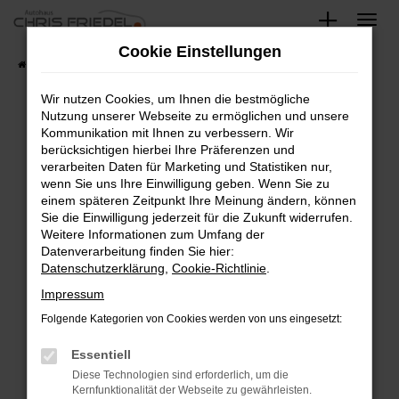
Zum
Hauptinhalt
Cookie Einstellungen
springen
Startseite
Fahrzeugangebote
Fahrzeugsuche
Wir nutzen Cookies, um Ihnen die bestmögliche
Nutzung unserer Webseite zu ermöglichen und unsere
Kommunikation mit Ihnen zu verbessern. Wir
Fehler: Network Error
berücksichtigen hierbei Ihre Präferenzen und
verarbeiten Daten für Marketing und Statistiken nur,
Beim Laden ist ein Fehler aufgetreten.
wenn Sie uns Ihre Einwilligung geben. Wenn Sie zu
Hier sind ein paar Tipps, die dir helfen können:
einem späteren Zeitpunkt Ihre Meinung ändern, können
Sie die Einwilligung jederzeit für die Zukunft widerrufen.
Überprüfe deine Firewall und deine
Weitere Informationen zum Umfang der
Internetverbindung.
Datenverarbeitung finden Sie hier:
Datenschutzerklärung
,
Cookie-Richtlinie
.
Laden andere Webseiten, zum Beispiel deine
Suchmaschine?
Impressum
Prüfe deine Browsererweiterungen.
Folgende Kategorien von Cookies werden von uns eingesetzt:
Manche Erweiterungen, wie Werbeblocker,
Essentiell
können das Laden bestimmter Seiten
verhindern. Funktioniert die Seite in einem
Diese Technologien sind erforderlich, um die
Kernfunktionalität der Webseite zu gewährleisten.
anderen Browser oder in einem privaten