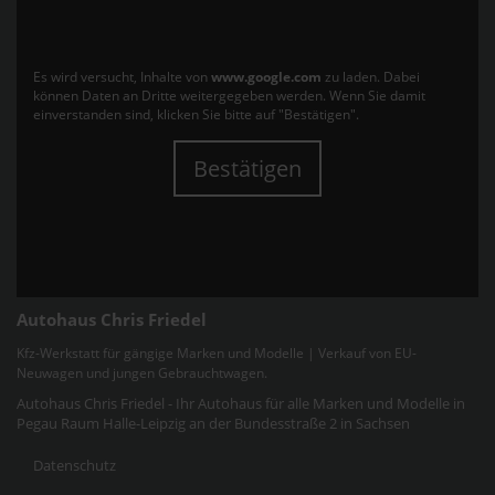
Es wird versucht, Inhalte von
www.google.com
zu laden. Dabei
können Daten an Dritte weitergegeben werden. Wenn Sie damit
einverstanden sind, klicken Sie bitte auf "Bestätigen".
Bestätigen
Autohaus Chris Friedel
Kfz-Werkstatt für gängige Marken und Modelle | Verkauf von EU-
Neuwagen und jungen Gebrauchtwagen.
Autohaus Chris Friedel - Ihr Autohaus für alle Marken und Modelle in
Pegau Raum Halle-Leipzig an der Bundesstraße 2 in Sachsen
Datenschutz