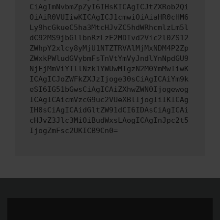
CiAgImNvbmZpZyI6IHsKICAgICJtZXRob2Qi
OiAiR0VUIiwKICAgICJ1cmwiOiAiaHR0cHM6
Ly9hcGkueC5ha3MtcHJvZC5hdWRhcmlzLm5l
dC92MS9jbGllbnRzLzE2MDIvd2Vic2l0ZS12
ZWhpY2xlcy8yMjU1NTZTRVAlMjMxNDM4P2Zp
ZWxkPWludGVybmFsTnVtYmVyJndlYnNpdGU9
NjFjMmViYTllNzk1YWUwMTgzN2M0YmMwIiwK
ICAgICJoZWFkZXJzIjoge30sCiAgICAiYm9k
eSI6IG51bGwsCiAgICAiZXhwZWN0Ijogewog
ICAgICAicmVzcG9uc2VUeXBlIjogIiIKICAg
IH0sCiAgICAidGltZW91dCI6IDAsCiAgICAi
cHJvZ3Jlc3MiOiBudWxsLAogICAgInJpc2t5
IjogZmFsc2UKICB9Cn0=