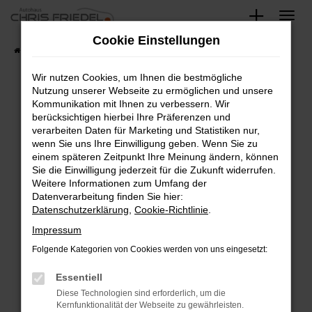
Zum
Hauptinhalt
Cookie Einstellungen
springen
Startseite
Fahrzeugangebote
Fahrzeugsuche
Wir nutzen Cookies, um Ihnen die bestmögliche
Nutzung unserer Webseite zu ermöglichen und unsere
Kommunikation mit Ihnen zu verbessern. Wir
Fehler: Network Error
berücksichtigen hierbei Ihre Präferenzen und
verarbeiten Daten für Marketing und Statistiken nur,
Beim Laden ist ein Fehler aufgetreten.
wenn Sie uns Ihre Einwilligung geben. Wenn Sie zu
Hier sind ein paar Tipps, die dir helfen können:
einem späteren Zeitpunkt Ihre Meinung ändern, können
Sie die Einwilligung jederzeit für die Zukunft widerrufen.
Überprüfe deine Firewall und deine
Weitere Informationen zum Umfang der
Internetverbindung.
Datenverarbeitung finden Sie hier:
Datenschutzerklärung
,
Cookie-Richtlinie
.
Laden andere Webseiten, zum Beispiel deine
Suchmaschine?
Impressum
Prüfe deine Browsererweiterungen.
Folgende Kategorien von Cookies werden von uns eingesetzt:
Manche Erweiterungen, wie Werbeblocker,
Essentiell
können das Laden bestimmter Seiten
verhindern. Funktioniert die Seite in einem
Diese Technologien sind erforderlich, um die
Kernfunktionalität der Webseite zu gewährleisten.
anderen Browser oder in einem privaten