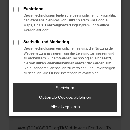
Fenster?
Funktional
Starte dein Gerät neu.
Diese Technologien bieten die bestmögliche Funktionalität
Das kann manchmal helfen, vorübergehende
der Webseite. Services von Drittanbietern wie Google
Maps, Chats, Fahrzeugbewertungssystem und weitere
Probleme zu beheben.
werden aktiviert.
Stelle sicher, dass dein Browser und dein
Betriebssystem auf dem neuesten Stand
Statistik und Marketing
sind.
Diese Technologien ermöglichen es uns, die Nutzung der
Webseite zu analysieren, um die Leistung zu messen und
Veraltete Software birgt nicht nur ein
zu verbessern. Zudem werden Technologien eingesetzt,
Sicherheitsrisiko, sondern kann auch dazu
die von dritten Werbetreibenden verwendet werden, um
führen, dass bestimmte Funktionen nicht mehr
Sie auf anderen Webseiten zu verfolgen und um Anzeigen
unterstützt werden.
zu schalten, die für Ihre Interessen relevant sind.
Wende dich an den Webseitenbetreiber.
Speichern
Wenn du alle oben genannten Schritte versucht
hast, kontaktiere uns bitte. Wir werden
Optionale Cookies ablehnen
versuchen, das Problem zu beheben. Du kannst
Alle akzeptieren
uns diesen Text schicken, um uns bei der
Fehlersuche zu unterstützen:
ewogICJuYW1lIjogIk5ldHdvcmtFcnJvciIs