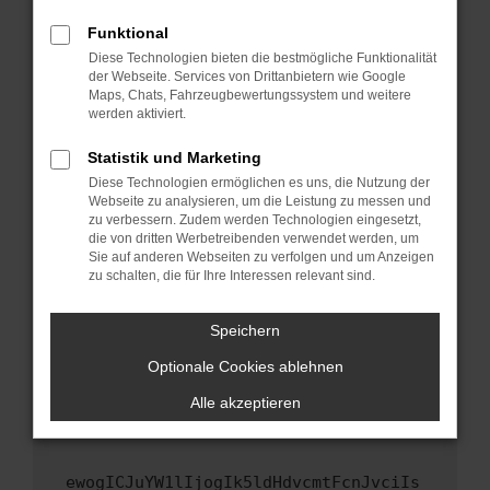
Fenster?
Funktional
Starte dein Gerät neu.
Diese Technologien bieten die bestmögliche Funktionalität
Das kann manchmal helfen, vorübergehende
der Webseite. Services von Drittanbietern wie Google
Maps, Chats, Fahrzeugbewertungssystem und weitere
Probleme zu beheben.
werden aktiviert.
Stelle sicher, dass dein Browser und dein
Betriebssystem auf dem neuesten Stand
Statistik und Marketing
sind.
Diese Technologien ermöglichen es uns, die Nutzung der
Webseite zu analysieren, um die Leistung zu messen und
Veraltete Software birgt nicht nur ein
zu verbessern. Zudem werden Technologien eingesetzt,
Sicherheitsrisiko, sondern kann auch dazu
die von dritten Werbetreibenden verwendet werden, um
führen, dass bestimmte Funktionen nicht mehr
Sie auf anderen Webseiten zu verfolgen und um Anzeigen
unterstützt werden.
zu schalten, die für Ihre Interessen relevant sind.
Wende dich an den Webseitenbetreiber.
Speichern
Wenn du alle oben genannten Schritte versucht
hast, kontaktiere uns bitte. Wir werden
Optionale Cookies ablehnen
versuchen, das Problem zu beheben. Du kannst
Alle akzeptieren
uns diesen Text schicken, um uns bei der
Fehlersuche zu unterstützen:
ewogICJuYW1lIjogIk5ldHdvcmtFcnJvciIs