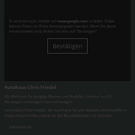
Es wird versucht, Inhalte von
www.google.com
zu laden. Dabei
können Daten an Dritte weitergegeben werden. Wenn Sie damit
einverstanden sind, klicken Sie bitte auf "Bestätigen".
Bestätigen
Autohaus Chris Friedel
Kfz-Werkstatt für gängige Marken und Modelle | Verkauf von EU-
Neuwagen und jungen Gebrauchtwagen.
Autohaus Chris Friedel - Ihr Autohaus für alle Marken und Modelle in
Pegau Raum Halle-Leipzig an der Bundesstraße 2 in Sachsen
Datenschutz