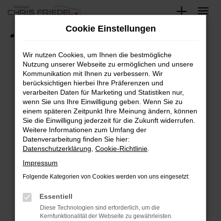
Zum
Hauptinhalt
Cookie Einstellungen
springen
Startseite
Fahrzeugangebote
Fahrzeugsuche
Wir nutzen Cookies, um Ihnen die bestmögliche
Nutzung unserer Webseite zu ermöglichen und unsere
Kommunikation mit Ihnen zu verbessern. Wir
Fehler: Network Error
berücksichtigen hierbei Ihre Präferenzen und
verarbeiten Daten für Marketing und Statistiken nur,
Beim Laden ist ein Fehler aufgetreten.
wenn Sie uns Ihre Einwilligung geben. Wenn Sie zu
Hier sind ein paar Tipps, die dir helfen können:
einem späteren Zeitpunkt Ihre Meinung ändern, können
Sie die Einwilligung jederzeit für die Zukunft widerrufen.
Überprüfe deine Firewall und deine
Weitere Informationen zum Umfang der
Internetverbindung.
Datenverarbeitung finden Sie hier:
Datenschutzerklärung
,
Cookie-Richtlinie
.
Laden andere Webseiten, zum Beispiel deine
Suchmaschine?
Impressum
Prüfe deine Browsererweiterungen.
Folgende Kategorien von Cookies werden von uns eingesetzt:
Manche Erweiterungen, wie Werbeblocker,
Essentiell
können das Laden bestimmter Seiten
verhindern. Funktioniert die Seite in einem
Diese Technologien sind erforderlich, um die
Kernfunktionalität der Webseite zu gewährleisten.
anderen Browser oder in einem privaten