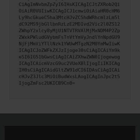
CiAgImNvbmZpZyI6IHsKICAgICJtZXRob2Qi
OiAiR0VUIiwKICAgICJ1cmwiOiAiaHR0cHM6
Ly9hcGkueC5ha3MtcHJvZC5hdWRhcmlzLm5l
dC92MS9jbGllbnRzLzE2MDIvd2Vic2l0ZS12
ZWhpY2xlcy8yMjU1NTVTRVAlMjMxNDM4P2Zp
ZWxkPWludGVybmFsTnVtYmVyJndlYnNpdGU9
NjFjMmViYTllNzk1YWUwMTgzN2M0YmMwIiwK
ICAgICJoZWFkZXJzIjoge30sCiAgICAiYm9k
eSI6IG51bGwsCiAgICAiZXhwZWN0Ijogewog
ICAgICAicmVzcG9uc2VUeXBlIjogIiIKICAg
IH0sCiAgICAidGltZW91dCI6IDAsCiAgICAi
cHJvZ3Jlc3MiOiBudWxsLAogICAgInJpc2t5
IjogZmFsc2UKICB9Cn0=