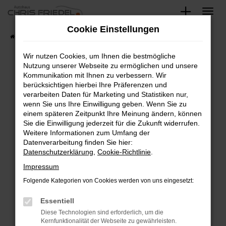
Zum
Hauptinhalt
Cookie Einstellungen
springen
Startseite
Fahrzeugangebote
Fahrzeugsuche
Wir nutzen Cookies, um Ihnen die bestmögliche
Nutzung unserer Webseite zu ermöglichen und unsere
Kommunikation mit Ihnen zu verbessern. Wir
Fehler: Network Error
berücksichtigen hierbei Ihre Präferenzen und
verarbeiten Daten für Marketing und Statistiken nur,
Beim Laden ist ein Fehler aufgetreten.
wenn Sie uns Ihre Einwilligung geben. Wenn Sie zu
Hier sind ein paar Tipps, die dir helfen können:
einem späteren Zeitpunkt Ihre Meinung ändern, können
Sie die Einwilligung jederzeit für die Zukunft widerrufen.
Überprüfe deine Firewall und deine
Weitere Informationen zum Umfang der
Internetverbindung.
Datenverarbeitung finden Sie hier:
Datenschutzerklärung
,
Cookie-Richtlinie
.
Laden andere Webseiten, zum Beispiel deine
Suchmaschine?
Impressum
Prüfe deine Browsererweiterungen.
Folgende Kategorien von Cookies werden von uns eingesetzt:
Manche Erweiterungen, wie Werbeblocker,
Essentiell
können das Laden bestimmter Seiten
verhindern. Funktioniert die Seite in einem
Diese Technologien sind erforderlich, um die
Kernfunktionalität der Webseite zu gewährleisten.
anderen Browser oder in einem privaten