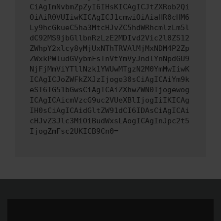
CiAgImNvbmZpZyI6IHsKICAgICJtZXRob2Qi
OiAiR0VUIiwKICAgICJ1cmwiOiAiaHR0cHM6
Ly9hcGkueC5ha3MtcHJvZC5hdWRhcmlzLm5l
dC92MS9jbGllbnRzLzE2MDIvd2Vic2l0ZS12
ZWhpY2xlcy8yMjUxNThTRVAlMjMxNDM4P2Zp
ZWxkPWludGVybmFsTnVtYmVyJndlYnNpdGU9
NjFjMmViYTllNzk1YWUwMTgzN2M0YmMwIiwK
ICAgICJoZWFkZXJzIjoge30sCiAgICAiYm9k
eSI6IG51bGwsCiAgICAiZXhwZWN0Ijogewog
ICAgICAicmVzcG9uc2VUeXBlIjogIiIKICAg
IH0sCiAgICAidGltZW91dCI6IDAsCiAgICAi
cHJvZ3Jlc3MiOiBudWxsLAogICAgInJpc2t5
IjogZmFsc2UKICB9Cn0=