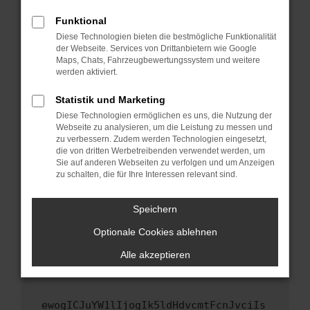
Fenster?
Funktional
Starte dein Gerät neu.
Diese Technologien bieten die bestmögliche Funktionalität
Das kann manchmal helfen, vorübergehende
der Webseite. Services von Drittanbietern wie Google
Maps, Chats, Fahrzeugbewertungssystem und weitere
Probleme zu beheben.
werden aktiviert.
Stelle sicher, dass dein Browser und dein
Betriebssystem auf dem neuesten Stand
Statistik und Marketing
sind.
Diese Technologien ermöglichen es uns, die Nutzung der
Webseite zu analysieren, um die Leistung zu messen und
Veraltete Software birgt nicht nur ein
zu verbessern. Zudem werden Technologien eingesetzt,
Sicherheitsrisiko, sondern kann auch dazu
die von dritten Werbetreibenden verwendet werden, um
führen, dass bestimmte Funktionen nicht mehr
Sie auf anderen Webseiten zu verfolgen und um Anzeigen
unterstützt werden.
zu schalten, die für Ihre Interessen relevant sind.
Wende dich an den Webseitenbetreiber.
Speichern
Wenn du alle oben genannten Schritte versucht
hast, kontaktiere uns bitte. Wir werden
Optionale Cookies ablehnen
versuchen, das Problem zu beheben. Du kannst
Alle akzeptieren
uns diesen Text schicken, um uns bei der
Fehlersuche zu unterstützen:
ewogICJuYW1lIjogIk5ldHdvcmtFcnJvciIs