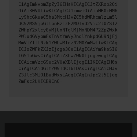
CiAgImNvbmZpZyI6IHsKICAgICJtZXRob2Qi
OiAiR0VUIiwKICAgICJ1cmwiOiAiaHR0cHM6
Ly9hcGkueC5ha3MtcHJvZC5hdWRhcmlzLm5l
dC92MS9jbGllbnRzLzE2MDIvd2Vic2l0ZS12
ZWhpY2xlcy8yMjUxNTglMjMxNDM4P2ZpZWxk
PWludGVybmFsTnVtYmVyJndlYnNpdGU9NjFj
MmViYTllNzk1YWUwMTgzN2M0YmMwIiwKICAg
ICJoZWFkZXJzIjoge30sCiAgICAiYm9keSI6
IG51bGwsCiAgICAiZXhwZWN0IjogewogICAg
ICAicmVzcG9uc2VUeXBlIjogIiIKICAgIH0s
CiAgICAidGltZW91dCI6IDAsCiAgICAicHJv
Z3Jlc3MiOiBudWxsLAogICAgInJpc2t5Ijog
ZmFsc2UKICB9Cn0=