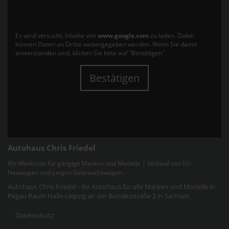
Es wird versucht, Inhalte von
www.google.com
zu laden. Dabei
können Daten an Dritte weitergegeben werden. Wenn Sie damit
einverstanden sind, klicken Sie bitte auf "Bestätigen".
Bestätigen
Autohaus Chris Friedel
Kfz-Werkstatt für gängige Marken und Modelle | Verkauf von EU-
Neuwagen und jungen Gebrauchtwagen.
Autohaus Chris Friedel - Ihr Autohaus für alle Marken und Modelle in
Pegau Raum Halle-Leipzig an der Bundesstraße 2 in Sachsen
Datenschutz