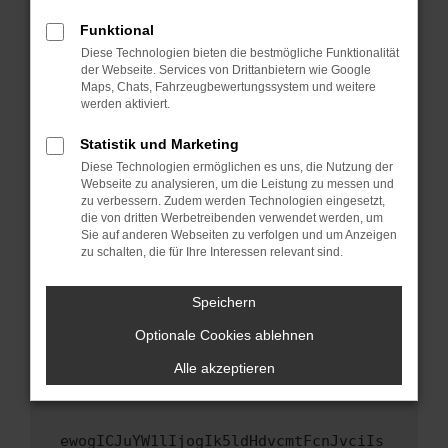
Fenster?
Funktional
Starte dein Gerät neu.
Diese Technologien bieten die bestmögliche Funktionalität
Das kann manchmal helfen, vorübergehende
der Webseite. Services von Drittanbietern wie Google
Maps, Chats, Fahrzeugbewertungssystem und weitere
Probleme zu beheben.
werden aktiviert.
Stelle sicher, dass dein Browser und dein
Betriebssystem auf dem neuesten Stand
Statistik und Marketing
sind.
Diese Technologien ermöglichen es uns, die Nutzung der
Webseite zu analysieren, um die Leistung zu messen und
Veraltete Software birgt nicht nur ein
zu verbessern. Zudem werden Technologien eingesetzt,
Sicherheitsrisiko, sondern kann auch dazu
die von dritten Werbetreibenden verwendet werden, um
führen, dass bestimmte Funktionen nicht mehr
Sie auf anderen Webseiten zu verfolgen und um Anzeigen
unterstützt werden.
zu schalten, die für Ihre Interessen relevant sind.
Wende dich an den Webseitenbetreiber.
Speichern
Wenn du alle oben genannten Schritte versucht
hast, kontaktiere uns bitte. Wir werden
Optionale Cookies ablehnen
versuchen, das Problem zu beheben. Du kannst
Alle akzeptieren
uns diesen Text schicken, um uns bei der
Fehlersuche zu unterstützen:
ewogICJuYW1lIjogIk5ldHdvcmtFcnJvciIs