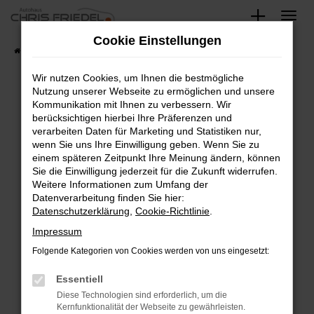
Zum
Hauptinhalt
Cookie Einstellungen
springen
Startseite
Fahrzeugangebote
Fahrzeugsuche
Wir nutzen Cookies, um Ihnen die bestmögliche
Nutzung unserer Webseite zu ermöglichen und unsere
Kommunikation mit Ihnen zu verbessern. Wir
Fehler: Network Error
berücksichtigen hierbei Ihre Präferenzen und
verarbeiten Daten für Marketing und Statistiken nur,
Beim Laden ist ein Fehler aufgetreten.
wenn Sie uns Ihre Einwilligung geben. Wenn Sie zu
Hier sind ein paar Tipps, die dir helfen können:
einem späteren Zeitpunkt Ihre Meinung ändern, können
Sie die Einwilligung jederzeit für die Zukunft widerrufen.
Überprüfe deine Firewall und deine
Weitere Informationen zum Umfang der
Internetverbindung.
Datenverarbeitung finden Sie hier:
Datenschutzerklärung
,
Cookie-Richtlinie
.
Laden andere Webseiten, zum Beispiel deine
Suchmaschine?
Impressum
Prüfe deine Browsererweiterungen.
Folgende Kategorien von Cookies werden von uns eingesetzt:
Manche Erweiterungen, wie Werbeblocker,
Essentiell
können das Laden bestimmter Seiten
verhindern. Funktioniert die Seite in einem
Diese Technologien sind erforderlich, um die
Kernfunktionalität der Webseite zu gewährleisten.
anderen Browser oder in einem privaten