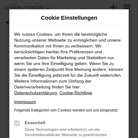
Zum
Hauptinhalt
Cookie Einstellungen
springen
Startseite
Fahrzeugangebote
Fahrzeugsuche
Wir nutzen Cookies, um Ihnen die bestmögliche
Nutzung unserer Webseite zu ermöglichen und unsere
Kommunikation mit Ihnen zu verbessern. Wir
Fehler: Network Error
berücksichtigen hierbei Ihre Präferenzen und
verarbeiten Daten für Marketing und Statistiken nur,
Beim Laden ist ein Fehler aufgetreten.
wenn Sie uns Ihre Einwilligung geben. Wenn Sie zu
Hier sind ein paar Tipps, die dir helfen können:
einem späteren Zeitpunkt Ihre Meinung ändern, können
Sie die Einwilligung jederzeit für die Zukunft widerrufen.
Überprüfe deine Firewall und deine
Weitere Informationen zum Umfang der
Internetverbindung.
Datenverarbeitung finden Sie hier:
Datenschutzerklärung
,
Cookie-Richtlinie
.
Laden andere Webseiten, zum Beispiel deine
Suchmaschine?
Impressum
Prüfe deine Browsererweiterungen.
Folgende Kategorien von Cookies werden von uns eingesetzt:
Manche Erweiterungen, wie Werbeblocker,
Essentiell
können das Laden bestimmter Seiten
verhindern. Funktioniert die Seite in einem
Diese Technologien sind erforderlich, um die
Kernfunktionalität der Webseite zu gewährleisten.
anderen Browser oder in einem privaten