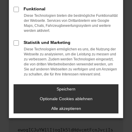
Fenster?
Funktional
Starte dein Gerät neu.
Diese Technologien bieten die bestmögliche Funktionalität
Das kann manchmal helfen, vorübergehende
der Webseite. Services von Drittanbietern wie Google
Maps, Chats, Fahrzeugbewertungssystem und weitere
Probleme zu beheben.
werden aktiviert.
Stelle sicher, dass dein Browser und dein
Betriebssystem auf dem neuesten Stand
Statistik und Marketing
sind.
Diese Technologien ermöglichen es uns, die Nutzung der
Webseite zu analysieren, um die Leistung zu messen und
Veraltete Software birgt nicht nur ein
zu verbessern. Zudem werden Technologien eingesetzt,
Sicherheitsrisiko, sondern kann auch dazu
die von dritten Werbetreibenden verwendet werden, um
führen, dass bestimmte Funktionen nicht mehr
Sie auf anderen Webseiten zu verfolgen und um Anzeigen
unterstützt werden.
zu schalten, die für Ihre Interessen relevant sind.
Wende dich an den Webseitenbetreiber.
Speichern
Wenn du alle oben genannten Schritte versucht
hast, kontaktiere uns bitte. Wir werden
Optionale Cookies ablehnen
versuchen, das Problem zu beheben. Du kannst
Alle akzeptieren
uns diesen Text schicken, um uns bei der
Fehlersuche zu unterstützen:
ewogICJuYW1lIjogIk5ldHdvcmtFcnJvciIs