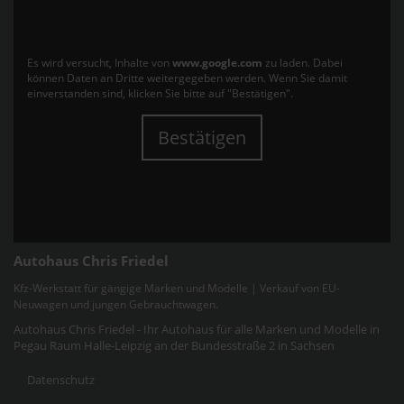
Es wird versucht, Inhalte von
www.google.com
zu laden. Dabei
können Daten an Dritte weitergegeben werden. Wenn Sie damit
einverstanden sind, klicken Sie bitte auf "Bestätigen".
Bestätigen
Autohaus Chris Friedel
Kfz-Werkstatt für gängige Marken und Modelle | Verkauf von EU-
Neuwagen und jungen Gebrauchtwagen.
Autohaus Chris Friedel - Ihr Autohaus für alle Marken und Modelle in
Pegau Raum Halle-Leipzig an der Bundesstraße 2 in Sachsen
Datenschutz