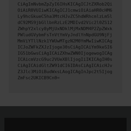
CiAgImNvbmZpZyI6IHsKICAgICJtZXRob2Qi
OiAiR0VUIiwKICAgICJ1cmwiOiAiaHR0cHM6
Ly9hcGkueC5ha3MtcHJvZC5hdWRhcmlzLm5l
dC92MS9jbGllbnRzLzE2MDIvd2Vic2l0ZS12
ZWhpY2xlcy8yMjUxNDklMjMxNDM4P2ZpZWxk
PWludGVybmFsTnVtYmVyJndlYnNpdGU9NjFj
MmViYTllNzk1YWUwMTgzN2M0YmMwIiwKICAg
ICJoZWFkZXJzIjoge30sCiAgICAiYm9keSI6
IG51bGwsCiAgICAiZXhwZWN0IjogewogICAg
ICAicmVzcG9uc2VUeXBlIjogIiIKICAgIH0s
CiAgICAidGltZW91dCI6IDAsCiAgICAicHJv
Z3Jlc3MiOiBudWxsLAogICAgInJpc2t5Ijog
ZmFsc2UKICB9Cn0=