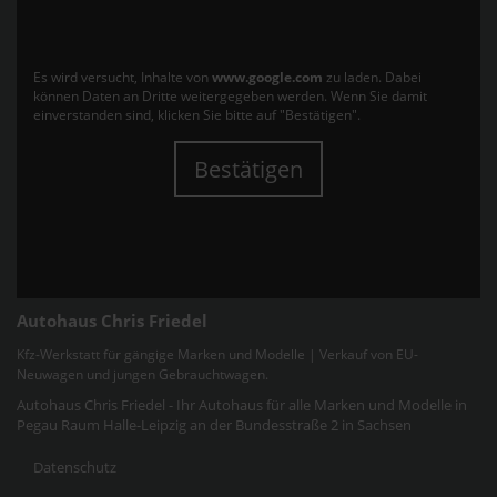
Es wird versucht, Inhalte von
www.google.com
zu laden. Dabei
können Daten an Dritte weitergegeben werden. Wenn Sie damit
einverstanden sind, klicken Sie bitte auf "Bestätigen".
Bestätigen
Autohaus Chris Friedel
Kfz-Werkstatt für gängige Marken und Modelle | Verkauf von EU-
Neuwagen und jungen Gebrauchtwagen.
Autohaus Chris Friedel - Ihr Autohaus für alle Marken und Modelle in
Pegau Raum Halle-Leipzig an der Bundesstraße 2 in Sachsen
Datenschutz