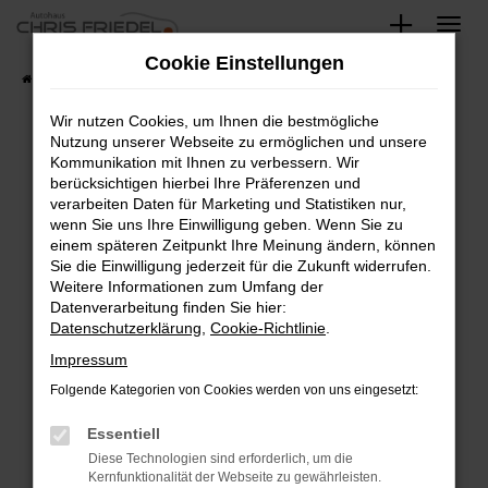
Zum
Hauptinhalt
Cookie Einstellungen
springen
Startseite
Fahrzeugangebote
Fahrzeugsuche
Wir nutzen Cookies, um Ihnen die bestmögliche
Nutzung unserer Webseite zu ermöglichen und unsere
Kommunikation mit Ihnen zu verbessern. Wir
Fehler: Network Error
berücksichtigen hierbei Ihre Präferenzen und
verarbeiten Daten für Marketing und Statistiken nur,
Beim Laden ist ein Fehler aufgetreten.
wenn Sie uns Ihre Einwilligung geben. Wenn Sie zu
Hier sind ein paar Tipps, die dir helfen können:
einem späteren Zeitpunkt Ihre Meinung ändern, können
Sie die Einwilligung jederzeit für die Zukunft widerrufen.
Überprüfe deine Firewall und deine
Weitere Informationen zum Umfang der
Internetverbindung.
Datenverarbeitung finden Sie hier:
Datenschutzerklärung
,
Cookie-Richtlinie
.
Laden andere Webseiten, zum Beispiel deine
Suchmaschine?
Impressum
Prüfe deine Browsererweiterungen.
Folgende Kategorien von Cookies werden von uns eingesetzt:
Manche Erweiterungen, wie Werbeblocker,
Essentiell
können das Laden bestimmter Seiten
verhindern. Funktioniert die Seite in einem
Diese Technologien sind erforderlich, um die
Kernfunktionalität der Webseite zu gewährleisten.
anderen Browser oder in einem privaten