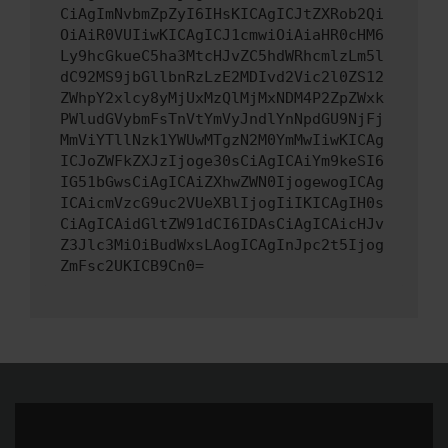
CiAgImNvbmZpZyI6IHsKICAgICJtZXRob2Qi
OiAiR0VUIiwKICAgICJ1cmwiOiAiaHR0cHM6
Ly9hcGkueC5ha3MtcHJvZC5hdWRhcmlzLm5l
dC92MS9jbGllbnRzLzE2MDIvd2Vic2l0ZS12
ZWhpY2xlcy8yMjUxMzQlMjMxNDM4P2ZpZWxk
PWludGVybmFsTnVtYmVyJndlYnNpdGU9NjFj
MmViYTllNzk1YWUwMTgzN2M0YmMwIiwKICAg
ICJoZWFkZXJzIjoge30sCiAgICAiYm9keSI6
IG51bGwsCiAgICAiZXhwZWN0IjogewogICAg
ICAicmVzcG9uc2VUeXBlIjogIiIKICAgIH0s
CiAgICAidGltZW91dCI6IDAsCiAgICAicHJv
Z3Jlc3MiOiBudWxsLAogICAgInJpc2t5Ijog
ZmFsc2UKICB9Cn0=