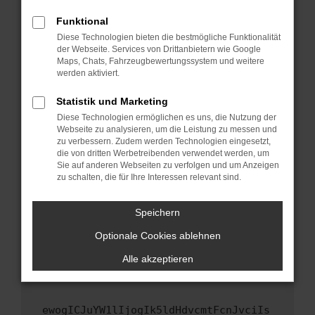
Fenster?
Funktional
Starte dein Gerät neu.
Diese Technologien bieten die bestmögliche Funktionalität
Das kann manchmal helfen, vorübergehende
der Webseite. Services von Drittanbietern wie Google
Maps, Chats, Fahrzeugbewertungssystem und weitere
Probleme zu beheben.
werden aktiviert.
Stelle sicher, dass dein Browser und dein
Betriebssystem auf dem neuesten Stand
Statistik und Marketing
sind.
Diese Technologien ermöglichen es uns, die Nutzung der
Webseite zu analysieren, um die Leistung zu messen und
Veraltete Software birgt nicht nur ein
zu verbessern. Zudem werden Technologien eingesetzt,
Sicherheitsrisiko, sondern kann auch dazu
die von dritten Werbetreibenden verwendet werden, um
führen, dass bestimmte Funktionen nicht mehr
Sie auf anderen Webseiten zu verfolgen und um Anzeigen
unterstützt werden.
zu schalten, die für Ihre Interessen relevant sind.
Wende dich an den Webseitenbetreiber.
Speichern
Wenn du alle oben genannten Schritte versucht
hast, kontaktiere uns bitte. Wir werden
Optionale Cookies ablehnen
versuchen, das Problem zu beheben. Du kannst
Alle akzeptieren
uns diesen Text schicken, um uns bei der
Fehlersuche zu unterstützen:
ewogICJuYW1lIjogIk5ldHdvcmtFcnJvciIs