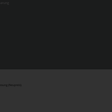
barung
ssung (Neupreis).