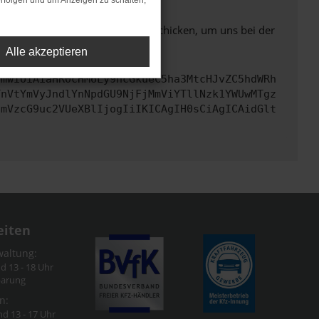
rfolgen und um Anzeigen zu schalten,
ben. Du kannst uns diesen Text schicken, um uns bei der
Alle akzeptieren
cmwiOiAiaHR0cHM6Ly9hcGkueC5ha3MtcHJvZC5hdWRh
TnVtYmVyJndlYnNpdGU9NjFjMmViYTllNzk1YWUwMTgz
cmVzcG9uc2VUeXBlIjogIiIKICAgIH0sCiAgICAidGlt
eiten
waltung:
nd 13 - 18 Uhr
barung
n:
nd 13 - 17 Uhr