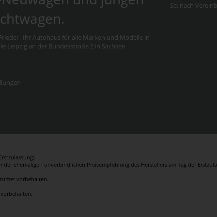
Sa: nach Verein
chtwagen.
riedel - Ihr Autohaus für alle Marken und Modelle in
e-Leipzig an der Bundesstraße 2 in Sachsen
llungen
rstzulassung).
er der ehemaligen unverbindlichen Preisempfehlung des Herstellers am Tag der Erstzula
rrtümer vorbehalten.
 vorbehalten.