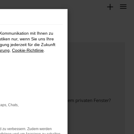
 Kommunikation mit Ihnen zu
stiken nur, wenn Sie uns Ihre
ung jederzeit für die Zukunft
ärung
,
Cookie-Richtlinie
.
inem anderen Browser oder in einem privaten Fenster?
Maps, Chats,
nd zu verbessern. Zudem werden
ht mehr unterstützt werden.