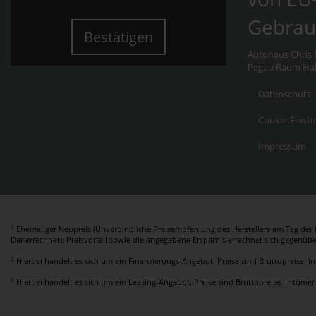
Gebrau
Bestätigen
Autohaus Chris F
Pegau Raum Hall
Datenschutz
Cookie-Einste
Impressum
1
Ehemaliger Neupreis (Unverbindliche Preisempfehlung des Herstellers am Tag der E
Der errechnete Preisvorteil sowie die angegebene Ersparnis errechnet sich gegenüb
2
Hierbei handelt es sich um ein Finanzierungs-Angebot. Preise sind Bruttopreise. I
3
Hierbei handelt es sich um ein Leasing-Angebot. Preise sind Bruttopreise. Irrtümer