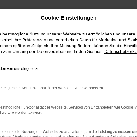
Cookie Einstellungen
ie bestmögliche Nutzung unserer Webseite zu ermöglichen und unsere
hierbei Ihre Präferenzen und verarbeiten Daten für Marketing und Stati
einem späteren Zeitpunkt Ihre Meinung ändern, können Sie die Einwillig
en zum Umfang der Datenverarbeitung finden Sie hier:
Datenschutzerkl
en von uns eingesetzt:
indung.
hine?
rlich, um die Kernfunktionalität der Webseite zu gewährleisten.
aden bestimmter Seiten verhindern. Funktioniert die Seite in e
estmögliche Funktionalität der Webseite. Services von Drittanbietern wie Google 
eitere werden aktiviert.
 zu beheben.
bssystem auf dem neuesten Stand sind.
 es uns, die Nutzung der Webseite zu analysieren, um die Leistung zu messen u
ko, sondern kann auch dazu führen, dass bestimmte Funktionen nic