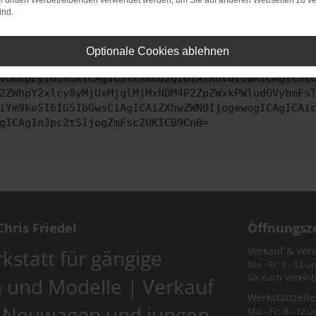
on dritten Werbetreibenden verwendet werden, um Sie auf anderen Webseiten zu ve
ind.
ontaktiere uns bitte. Wir werden versuchen, das Problem zu behe
Optionale Cookies ablehnen
vbmZpZyI6IHsKICAgICJtZXRob2QiOiAiR0VUIiwKICAgICJ1
2ZWhpY2xlcy8yMjUxMjglMjMxNDM4P2ZpZWxkPWludGVybmFs
iYm9keSI6IG51bGwsCiAgICAiZXhwZWN0IjogewogICAgICAi
gICAgInJpc2t5IjogZmFsc2UKICB9Cn0=
hris Friedel
Öffnungsz
Verkauf & Ver
kstatt für gängige
Mo - Fr: 9 - 12 u
Sa: nach Verein
 und Modelle | Verkauf
Werkstattzeite
-Neuwagen und jungen
Mo - Fr: 8 - 12 u