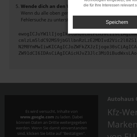
Technologien eingesetzt, die v
Wende dich an den Webseitenbetreiber.
die für Ihre Interessen relevant s
Wenn du alle oben genannten Schritte versucht hast, k
Fehlersuche zu unterstützen:
Speichern
ewogICJuYW1lIjogIk5ldHdvcmtFcnJvciIsCiAgImN
cmlzLm5ldC92MS9jbGllbnRzLzE2MDIvd2Vic2l0ZS1
N2M0YmMwIiwKICAgICJoZWFkZXJzIjoge30sCiAgICA
ZW91dCI6IDAsCiAgICAicHJvZ3Jlc3MiOiBudWxsLAo
Autohaus C
Kfz-Wer
Es wird versucht, Inhalte von
www.google.com
zu laden. Dabei
Marken
können Daten an Dritte weitergegeben
werden. Wenn Sie damit einverstanden
von EU
sind, klicken Sie bitte auf "Bestätigen".