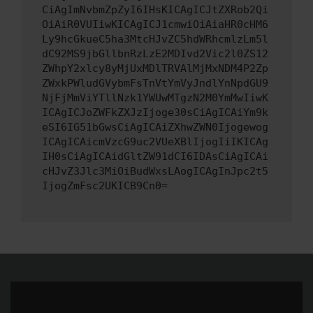
CiAgImNvbmZpZyI6IHsKICAgICJtZXRob2Qi
OiAiR0VUIiwKICAgICJ1cmwiOiAiaHR0cHM6
Ly9hcGkueC5ha3MtcHJvZC5hdWRhcmlzLm5l
dC92MS9jbGllbnRzLzE2MDIvd2Vic2l0ZS12
ZWhpY2xlcy8yMjUxMDlTRVAlMjMxNDM4P2Zp
ZWxkPWludGVybmFsTnVtYmVyJndlYnNpdGU9
NjFjMmViYTllNzk1YWUwMTgzN2M0YmMwIiwK
ICAgICJoZWFkZXJzIjoge30sCiAgICAiYm9k
eSI6IG51bGwsCiAgICAiZXhwZWN0Ijogewog
ICAgICAicmVzcG9uc2VUeXBlIjogIiIKICAg
IH0sCiAgICAidGltZW91dCI6IDAsCiAgICAi
cHJvZ3Jlc3MiOiBudWxsLAogICAgInJpc2t5
IjogZmFsc2UKICB9Cn0=