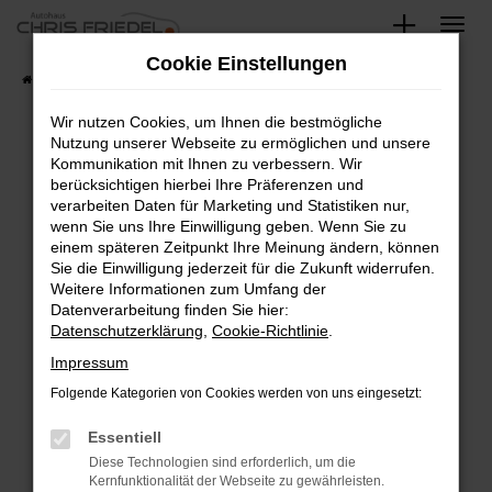
Zum
Hauptinhalt
Cookie Einstellungen
springen
Startseite
Fahrzeugangebote
Fahrzeugsuche
Wir nutzen Cookies, um Ihnen die bestmögliche
Nutzung unserer Webseite zu ermöglichen und unsere
Kommunikation mit Ihnen zu verbessern. Wir
Fehler: Network Error
berücksichtigen hierbei Ihre Präferenzen und
verarbeiten Daten für Marketing und Statistiken nur,
Beim Laden ist ein Fehler aufgetreten.
wenn Sie uns Ihre Einwilligung geben. Wenn Sie zu
Hier sind ein paar Tipps, die dir helfen können:
einem späteren Zeitpunkt Ihre Meinung ändern, können
Sie die Einwilligung jederzeit für die Zukunft widerrufen.
Überprüfe deine Firewall und deine
Weitere Informationen zum Umfang der
Internetverbindung.
Datenverarbeitung finden Sie hier:
Datenschutzerklärung
,
Cookie-Richtlinie
.
Laden andere Webseiten, zum Beispiel deine
Suchmaschine?
Impressum
Prüfe deine Browsererweiterungen.
Folgende Kategorien von Cookies werden von uns eingesetzt:
Manche Erweiterungen, wie Werbeblocker,
Essentiell
können das Laden bestimmter Seiten
verhindern. Funktioniert die Seite in einem
Diese Technologien sind erforderlich, um die
Kernfunktionalität der Webseite zu gewährleisten.
anderen Browser oder in einem privaten