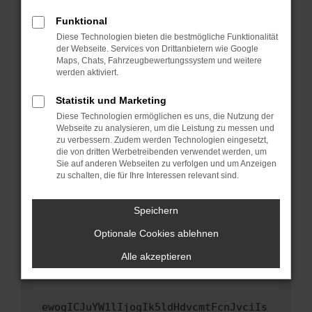
Fenster?
Funktional
Starte dein Gerät neu.
Diese Technologien bieten die bestmögliche Funktionalität
Das kann manchmal helfen, vorübergehende
der Webseite. Services von Drittanbietern wie Google
Maps, Chats, Fahrzeugbewertungssystem und weitere
Probleme zu beheben.
werden aktiviert.
Stelle sicher, dass dein Browser und dein
Betriebssystem auf dem neuesten Stand
Statistik und Marketing
sind.
Diese Technologien ermöglichen es uns, die Nutzung der
Webseite zu analysieren, um die Leistung zu messen und
Veraltete Software birgt nicht nur ein
zu verbessern. Zudem werden Technologien eingesetzt,
Sicherheitsrisiko, sondern kann auch dazu
die von dritten Werbetreibenden verwendet werden, um
führen, dass bestimmte Funktionen nicht mehr
Sie auf anderen Webseiten zu verfolgen und um Anzeigen
unterstützt werden.
zu schalten, die für Ihre Interessen relevant sind.
Wende dich an den Webseitenbetreiber.
Speichern
Wenn du alle oben genannten Schritte versucht
hast, kontaktiere uns bitte. Wir werden
Optionale Cookies ablehnen
versuchen, das Problem zu beheben. Du kannst
Alle akzeptieren
uns diesen Text schicken, um uns bei der
Fehlersuche zu unterstützen:
ewogICJuYW1lIjogIk5ldHdvcmtFcnJvciIs