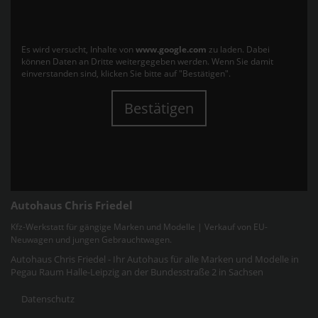
Es wird versucht, Inhalte von
www.google.com
zu laden. Dabei
können Daten an Dritte weitergegeben werden. Wenn Sie damit
einverstanden sind, klicken Sie bitte auf "Bestätigen".
Bestätigen
Autohaus Chris Friedel
Kfz-Werkstatt für gängige Marken und Modelle | Verkauf von EU-
Neuwagen und jungen Gebrauchtwagen.
Autohaus Chris Friedel - Ihr Autohaus für alle Marken und Modelle in
Pegau Raum Halle-Leipzig an der Bundesstraße 2 in Sachsen
Datenschutz