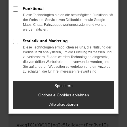
Fenster?
Funktional
Starte dein Gerät neu.
Diese Technologien bieten die bestmögliche Funktionalität
Das kann manchmal helfen, vorübergehende
der Webseite. Services von Drittanbietern wie Google
Maps, Chats, Fahrzeugbewertungssystem und weitere
Probleme zu beheben.
werden aktiviert.
Stelle sicher, dass dein Browser und dein
Betriebssystem auf dem neuesten Stand
Statistik und Marketing
sind.
Diese Technologien ermöglichen es uns, die Nutzung der
Webseite zu analysieren, um die Leistung zu messen und
Veraltete Software birgt nicht nur ein
zu verbessern. Zudem werden Technologien eingesetzt,
Sicherheitsrisiko, sondern kann auch dazu
die von dritten Werbetreibenden verwendet werden, um
führen, dass bestimmte Funktionen nicht mehr
Sie auf anderen Webseiten zu verfolgen und um Anzeigen
unterstützt werden.
zu schalten, die für Ihre Interessen relevant sind.
Wende dich an den Webseitenbetreiber.
Speichern
Wenn du alle oben genannten Schritte versucht
hast, kontaktiere uns bitte. Wir werden
Optionale Cookies ablehnen
versuchen, das Problem zu beheben. Du kannst
Alle akzeptieren
uns diesen Text schicken, um uns bei der
Fehlersuche zu unterstützen:
ewogICJuYW1lIjogIk5ldHdvcmtFcnJvciIs