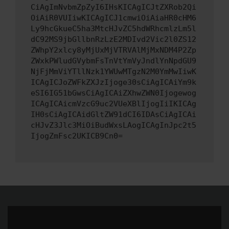
CiAgImNvbmZpZyI6IHsKICAgICJtZXRob2Qi
OiAiR0VUIiwKICAgICJ1cmwiOiAiaHR0cHM6
Ly9hcGkueC5ha3MtcHJvZC5hdWRhcmlzLm5l
dC92MS9jbGllbnRzLzE2MDIvd2Vic2l0ZS12
ZWhpY2xlcy8yMjUxMjVTRVAlMjMxNDM4P2Zp
ZWxkPWludGVybmFsTnVtYmVyJndlYnNpdGU9
NjFjMmViYTllNzk1YWUwMTgzN2M0YmMwIiwK
ICAgICJoZWFkZXJzIjoge30sCiAgICAiYm9k
eSI6IG51bGwsCiAgICAiZXhwZWN0Ijogewog
ICAgICAicmVzcG9uc2VUeXBlIjogIiIKICAg
IH0sCiAgICAidGltZW91dCI6IDAsCiAgICAi
cHJvZ3Jlc3MiOiBudWxsLAogICAgInJpc2t5
IjogZmFsc2UKICB9Cn0=