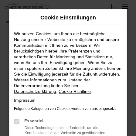
Zum
Hauptinhalt
Cookie Einstellungen
springen
Startseite
Fahrzeugangebote
Fahrzeugsuche
Wir nutzen Cookies, um Ihnen die bestmögliche
Nutzung unserer Webseite zu ermöglichen und unsere
Kommunikation mit Ihnen zu verbessern. Wir
Fehler: Network Error
berücksichtigen hierbei Ihre Präferenzen und
verarbeiten Daten für Marketing und Statistiken nur,
Beim Laden ist ein Fehler aufgetreten.
wenn Sie uns Ihre Einwilligung geben. Wenn Sie zu
Hier sind ein paar Tipps, die dir helfen können:
einem späteren Zeitpunkt Ihre Meinung ändern, können
Sie die Einwilligung jederzeit für die Zukunft widerrufen.
Überprüfe deine Firewall und deine
Weitere Informationen zum Umfang der
Internetverbindung.
Datenverarbeitung finden Sie hier:
Datenschutzerklärung
,
Cookie-Richtlinie
.
Laden andere Webseiten, zum Beispiel deine
Suchmaschine?
Impressum
Prüfe deine Browsererweiterungen.
Folgende Kategorien von Cookies werden von uns eingesetzt:
Manche Erweiterungen, wie Werbeblocker,
Essentiell
können das Laden bestimmter Seiten
verhindern. Funktioniert die Seite in einem
Diese Technologien sind erforderlich, um die
Kernfunktionalität der Webseite zu gewährleisten.
anderen Browser oder in einem privaten