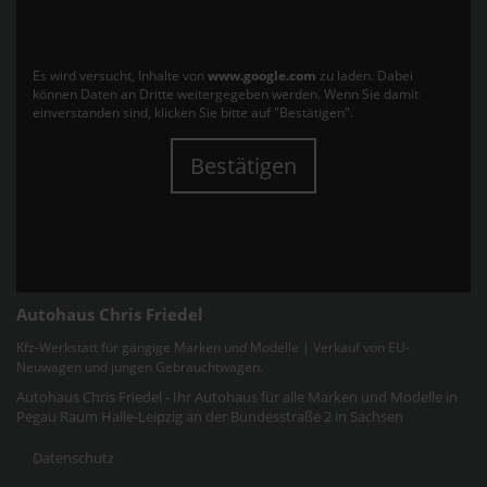
Es wird versucht, Inhalte von
www.google.com
zu laden. Dabei
können Daten an Dritte weitergegeben werden. Wenn Sie damit
einverstanden sind, klicken Sie bitte auf "Bestätigen".
Bestätigen
Autohaus Chris Friedel
Kfz-Werkstatt für gängige Marken und Modelle | Verkauf von EU-
Neuwagen und jungen Gebrauchtwagen.
Autohaus Chris Friedel - Ihr Autohaus für alle Marken und Modelle in
Pegau Raum Halle-Leipzig an der Bundesstraße 2 in Sachsen
Datenschutz