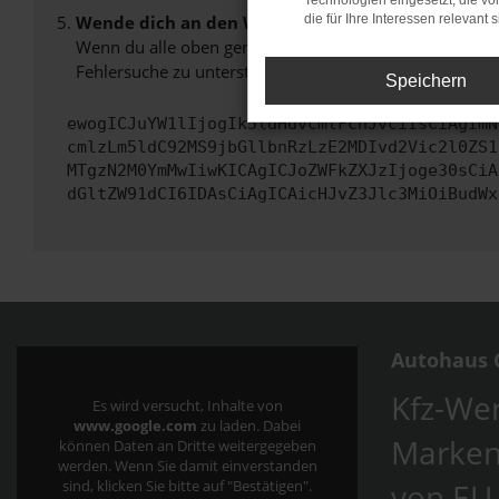
Technologien eingesetzt, die v
Wende dich an den Webseitenbetreiber.
die für Ihre Interessen relevant s
Wenn du alle oben genannten Schritte versucht hast, k
Fehlersuche zu unterstützen:
Speichern
ewogICJuYW1lIjogIk5ldHdvcmtFcnJvciIsCiAgImN
cmlzLm5ldC92MS9jbGllbnRzLzE2MDIvd2Vic2l0ZS1
MTgzN2M0YmMwIiwKICAgICJoZWFkZXJzIjoge30sCiA
dGltZW91dCI6IDAsCiAgICAicHJvZ3Jlc3MiOiBudWx
Autohaus C
Kfz-Wer
Es wird versucht, Inhalte von
www.google.com
zu laden. Dabei
Marken
können Daten an Dritte weitergegeben
werden. Wenn Sie damit einverstanden
von EU
sind, klicken Sie bitte auf "Bestätigen".