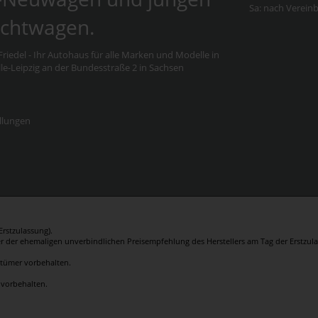
Sa: nach Verein
chtwagen.
riedel - Ihr Autohaus für alle Marken und Modelle in
e-Leipzig an der Bundesstraße 2 in Sachsen
llungen
rstzulassung).
er der ehemaligen unverbindlichen Preisempfehlung des Herstellers am Tag der Erstzula
rrtümer vorbehalten.
 vorbehalten.