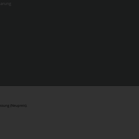
barung
ssung (Neupreis).