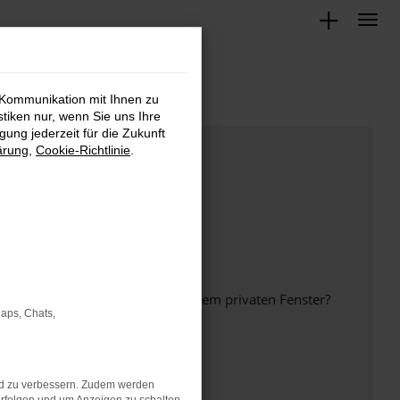
 Kommunikation mit Ihnen zu
stiken nur, wenn Sie uns Ihre
ung jederzeit für die Zukunft
ärung
,
Cookie-Richtlinie
.
inem anderen Browser oder in einem privaten Fenster?
Maps, Chats,
nd zu verbessern. Zudem werden
ht mehr unterstützt werden.