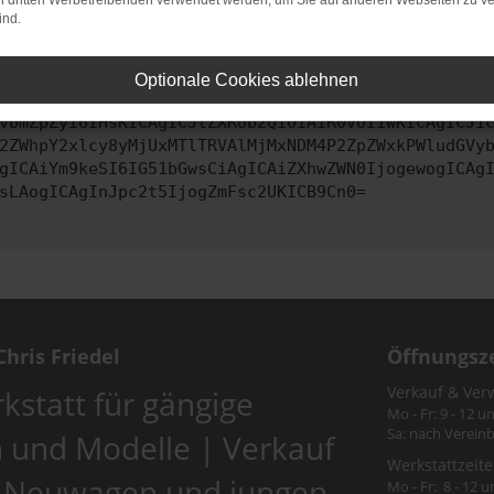
on dritten Werbetreibenden verwendet werden, um Sie auf anderen Webseiten zu ve
ind.
ontaktiere uns bitte. Wir werden versuchen, das Problem zu behe
Optionale Cookies ablehnen
vbmZpZyI6IHsKICAgICJtZXRob2QiOiAiR0VUIiwKICAgICJ1
2ZWhpY2xlcy8yMjUxMTlTRVAlMjMxNDM4P2ZpZWxkPWludGVy
gICAiYm9keSI6IG51bGwsCiAgICAiZXhwZWN0IjogewogICAg
sLAogICAgInJpc2t5IjogZmFsc2UKICB9Cn0=
hris Friedel
Öffnungsz
Verkauf & Ver
kstatt für gängige
Mo - Fr: 9 - 12 u
Sa: nach Verein
 und Modelle | Verkauf
Werkstattzeite
-Neuwagen und jungen
Mo - Fr: 8 - 12 u