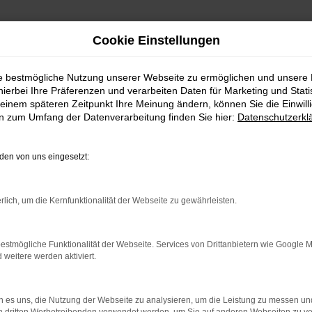
Cookie Einstellungen
ie bestmögliche Nutzung unserer Webseite zu ermöglichen und unsere
hierbei Ihre Präferenzen und verarbeiten Daten für Marketing und Stati
einem späteren Zeitpunkt Ihre Meinung ändern, können Sie die Einwillig
en zum Umfang der Datenverarbeitung finden Sie hier:
Datenschutzerkl
en von uns eingesetzt:
indung.
hine?
rlich, um die Kernfunktionalität der Webseite zu gewährleisten.
aden bestimmter Seiten verhindern. Funktioniert die Seite in e
estmögliche Funktionalität der Webseite. Services von Drittanbietern wie Google 
eitere werden aktiviert.
 zu beheben.
bssystem auf dem neuesten Stand sind.
 es uns, die Nutzung der Webseite zu analysieren, um die Leistung zu messen u
ko, sondern kann auch dazu führen, dass bestimmte Funktionen nic