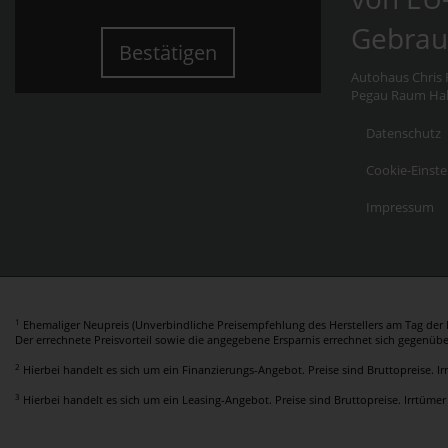
Gebrau
Bestätigen
Autohaus Chris F
Pegau Raum Hall
Datenschutz
Cookie-Einste
Impressum
1
Ehemaliger Neupreis (Unverbindliche Preisempfehlung des Herstellers am Tag der E
Der errechnete Preisvorteil sowie die angegebene Ersparnis errechnet sich gegenüb
2
Hierbei handelt es sich um ein Finanzierungs-Angebot. Preise sind Bruttopreise. I
3
Hierbei handelt es sich um ein Leasing-Angebot. Preise sind Bruttopreise. Irrtümer