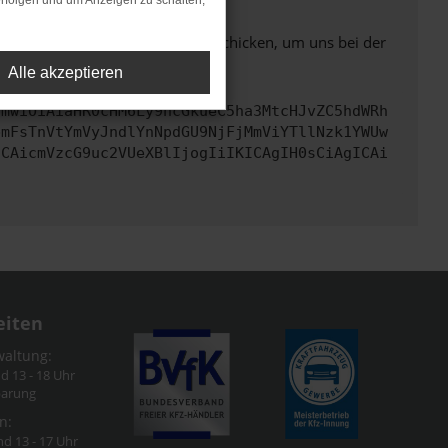
rfolgen und um Anzeigen zu schalten,
ben. Du kannst uns diesen Text schicken, um uns bei der
Alle akzeptieren
cmwiOiAiaHR0cHM6Ly9hcGkueC5ha3MtcHJvZC5hdWRh
bmFsTnVtYmVyJndlYnNpdGU9NjFjMmViYTllNzk1YWUw
ICAicmVzcG9uc2VUeXBlIjogIiIKICAgIH0sCiAgICAi
eiten
waltung:
nd 13 - 18 Uhr
barung
n:
nd 13 - 17 Uhr