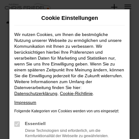
Zum
Hauptinhalt
Cookie Einstellungen
springen
Startseite
Fahrzeugangebote
Fahrzeugsuche
Wir nutzen Cookies, um Ihnen die bestmögliche
Nutzung unserer Webseite zu ermöglichen und unsere
Kommunikation mit Ihnen zu verbessern. Wir
Fehler: Network Error
berücksichtigen hierbei Ihre Präferenzen und
verarbeiten Daten für Marketing und Statistiken nur,
Beim Laden ist ein Fehler aufgetreten.
wenn Sie uns Ihre Einwilligung geben. Wenn Sie zu
Hier sind ein paar Tipps, die dir helfen können:
einem späteren Zeitpunkt Ihre Meinung ändern, können
Sie die Einwilligung jederzeit für die Zukunft widerrufen.
Überprüfe deine Firewall und deine
Weitere Informationen zum Umfang der
Internetverbindung.
Datenverarbeitung finden Sie hier:
Datenschutzerklärung
,
Cookie-Richtlinie
.
Laden andere Webseiten, zum Beispiel deine
Suchmaschine?
Impressum
Prüfe deine Browsererweiterungen.
Folgende Kategorien von Cookies werden von uns eingesetzt:
Manche Erweiterungen, wie Werbeblocker,
Essentiell
können das Laden bestimmter Seiten
verhindern. Funktioniert die Seite in einem
Diese Technologien sind erforderlich, um die
Kernfunktionalität der Webseite zu gewährleisten.
anderen Browser oder in einem privaten