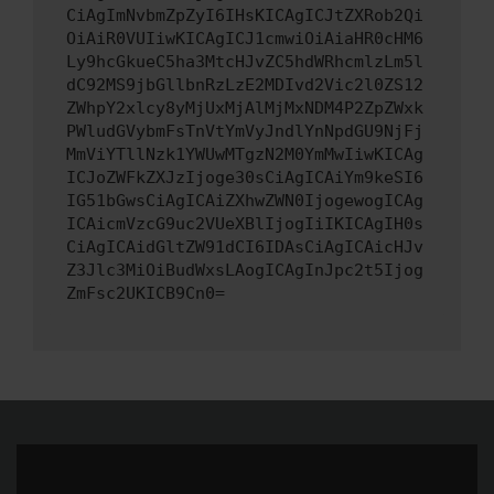
CiAgImNvbmZpZyI6IHsKICAgICJtZXRob2Qi
OiAiR0VUIiwKICAgICJ1cmwiOiAiaHR0cHM6
Ly9hcGkueC5ha3MtcHJvZC5hdWRhcmlzLm5l
dC92MS9jbGllbnRzLzE2MDIvd2Vic2l0ZS12
ZWhpY2xlcy8yMjUxMjAlMjMxNDM4P2ZpZWxk
PWludGVybmFsTnVtYmVyJndlYnNpdGU9NjFj
MmViYTllNzk1YWUwMTgzN2M0YmMwIiwKICAg
ICJoZWFkZXJzIjoge30sCiAgICAiYm9keSI6
IG51bGwsCiAgICAiZXhwZWN0IjogewogICAg
ICAicmVzcG9uc2VUeXBlIjogIiIKICAgIH0s
CiAgICAidGltZW91dCI6IDAsCiAgICAicHJv
Z3Jlc3MiOiBudWxsLAogICAgInJpc2t5Ijog
ZmFsc2UKICB9Cn0=