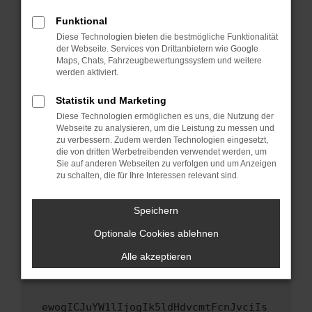
Fenster?
Funktional
Starte dein Gerät neu.
Diese Technologien bieten die bestmögliche Funktionalität
Das kann manchmal helfen, vorübergehende
der Webseite. Services von Drittanbietern wie Google
Maps, Chats, Fahrzeugbewertungssystem und weitere
Probleme zu beheben.
werden aktiviert.
Stelle sicher, dass dein Browser und dein
Betriebssystem auf dem neuesten Stand
Statistik und Marketing
sind.
Diese Technologien ermöglichen es uns, die Nutzung der
Webseite zu analysieren, um die Leistung zu messen und
Veraltete Software birgt nicht nur ein
zu verbessern. Zudem werden Technologien eingesetzt,
Sicherheitsrisiko, sondern kann auch dazu
die von dritten Werbetreibenden verwendet werden, um
führen, dass bestimmte Funktionen nicht mehr
Sie auf anderen Webseiten zu verfolgen und um Anzeigen
unterstützt werden.
zu schalten, die für Ihre Interessen relevant sind.
Wende dich an den Webseitenbetreiber.
Speichern
Wenn du alle oben genannten Schritte versucht
hast, kontaktiere uns bitte. Wir werden
Optionale Cookies ablehnen
versuchen, das Problem zu beheben. Du kannst
Alle akzeptieren
uns diesen Text schicken, um uns bei der
Fehlersuche zu unterstützen:
ewogICJuYW1lIjogIk5ldHdvcmtFcnJvciIs