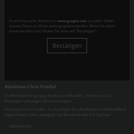
Es wird versucht, Inhalte von
www.google.com
zu laden. Dabei
können Daten an Dritte weitergegeben werden. Wenn Sie damit
einverstanden sind, klicken Sie bitte auf "Bestätigen".
Bestätigen
Autohaus Chris Friedel
Kfz-Werkstatt für gängige Marken und Modelle | Verkauf von EU-
Neuwagen und jungen Gebrauchtwagen.
Autohaus Chris Friedel - Ihr Autohaus für alle Marken und Modelle in
Pegau Raum Halle-Leipzig an der Bundesstraße 2 in Sachsen
Datenschutz