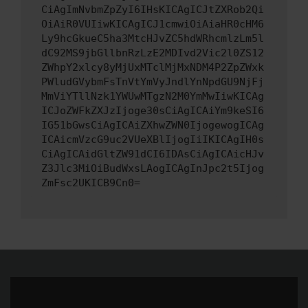
CiAgImNvbmZpZyI6IHsKICAgICJtZXRob2Qi
OiAiR0VUIiwKICAgICJ1cmwiOiAiaHR0cHM6
Ly9hcGkueC5ha3MtcHJvZC5hdWRhcmlzLm5l
dC92MS9jbGllbnRzLzE2MDIvd2Vic2l0ZS12
ZWhpY2xlcy8yMjUxMTclMjMxNDM4P2ZpZWxk
PWludGVybmFsTnVtYmVyJndlYnNpdGU9NjFj
MmViYTllNzk1YWUwMTgzN2M0YmMwIiwKICAg
ICJoZWFkZXJzIjoge30sCiAgICAiYm9keSI6
IG51bGwsCiAgICAiZXhwZWN0IjogewogICAg
ICAicmVzcG9uc2VUeXBlIjogIiIKICAgIH0s
CiAgICAidGltZW91dCI6IDAsCiAgICAicHJv
Z3Jlc3MiOiBudWxsLAogICAgInJpc2t5Ijog
ZmFsc2UKICB9Cn0=