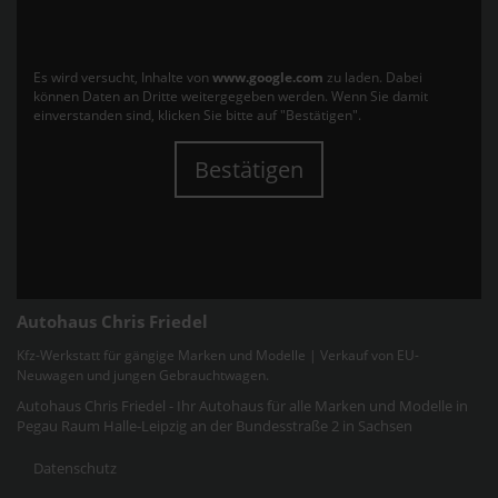
Es wird versucht, Inhalte von
www.google.com
zu laden. Dabei
können Daten an Dritte weitergegeben werden. Wenn Sie damit
einverstanden sind, klicken Sie bitte auf "Bestätigen".
Bestätigen
Autohaus Chris Friedel
Kfz-Werkstatt für gängige Marken und Modelle | Verkauf von EU-
Neuwagen und jungen Gebrauchtwagen.
Autohaus Chris Friedel - Ihr Autohaus für alle Marken und Modelle in
Pegau Raum Halle-Leipzig an der Bundesstraße 2 in Sachsen
Datenschutz