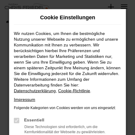
Zum
Hauptinhalt
Cookie Einstellungen
springen
Startseite
Fahrzeugangebote
Fahrzeugsuche
Wir nutzen Cookies, um Ihnen die bestmögliche
Nutzung unserer Webseite zu ermöglichen und unsere
Kommunikation mit Ihnen zu verbessern. Wir
Fehler: Network Error
berücksichtigen hierbei Ihre Präferenzen und
verarbeiten Daten für Marketing und Statistiken nur,
Beim Laden ist ein Fehler aufgetreten.
wenn Sie uns Ihre Einwilligung geben. Wenn Sie zu
Hier sind ein paar Tipps, die dir helfen können:
einem späteren Zeitpunkt Ihre Meinung ändern, können
Sie die Einwilligung jederzeit für die Zukunft widerrufen.
Überprüfe deine Firewall und deine
Weitere Informationen zum Umfang der
Internetverbindung.
Datenverarbeitung finden Sie hier:
Datenschutzerklärung
,
Cookie-Richtlinie
.
Laden andere Webseiten, zum Beispiel deine
Suchmaschine?
Impressum
Prüfe deine Browsererweiterungen.
Folgende Kategorien von Cookies werden von uns eingesetzt:
Manche Erweiterungen, wie Werbeblocker,
Essentiell
können das Laden bestimmter Seiten
verhindern. Funktioniert die Seite in einem
Diese Technologien sind erforderlich, um die
Kernfunktionalität der Webseite zu gewährleisten.
anderen Browser oder in einem privaten