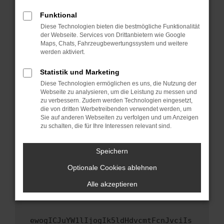
Fenster?
Funktional
Starte dein Gerät neu.
Diese Technologien bieten die bestmögliche Funktionalität
Das kann manchmal helfen, vorübergehende
der Webseite. Services von Drittanbietern wie Google
Maps, Chats, Fahrzeugbewertungssystem und weitere
Probleme zu beheben.
werden aktiviert.
Stelle sicher, dass dein Browser und dein
Betriebssystem auf dem neuesten Stand
Statistik und Marketing
sind.
Diese Technologien ermöglichen es uns, die Nutzung der
Webseite zu analysieren, um die Leistung zu messen und
Veraltete Software birgt nicht nur ein
zu verbessern. Zudem werden Technologien eingesetzt,
Sicherheitsrisiko, sondern kann auch dazu
die von dritten Werbetreibenden verwendet werden, um
führen, dass bestimmte Funktionen nicht mehr
Sie auf anderen Webseiten zu verfolgen und um Anzeigen
unterstützt werden.
zu schalten, die für Ihre Interessen relevant sind.
Wende dich an den Webseitenbetreiber.
Speichern
Wenn du alle oben genannten Schritte versucht
hast, kontaktiere uns bitte. Wir werden
Optionale Cookies ablehnen
versuchen, das Problem zu beheben. Du kannst
Alle akzeptieren
uns diesen Text schicken, um uns bei der
Fehlersuche zu unterstützen:
ewogICJuYW1lIjogIk5ldHdvcmtFcnJvciIs